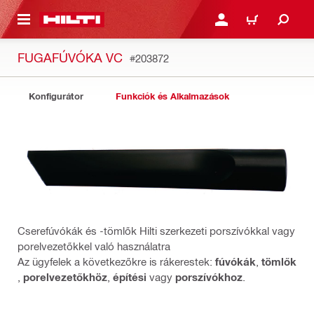
A TARTALOMRA
BEJELENTKEZÉS VAGY R
KOSÁR
FUGAFÚVÓKA VC
#203872
Konfigurátor
Funkciók és Alkalmazások
Cserefúvókák és -tömlők Hilti szerkezeti porszívókkal vagy
porelvezetőkkel való használatra
Az ügyfelek a következőkre is rákerestek:
fúvókák
,
tömlők
,
porelvezetőkhöz
,
építési
vagy
porszívókhoz
.