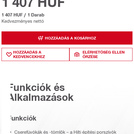
1 407 HUF
1 407 HUF
/
1 Darab
Kedvezményes nettó
HOZZÁADÁS A KOSÁRHOZ
HOZZÁADÁS A
ELÉRHETŐSÉG ELLEN
KEDVENCEKHEZ
ŐRZÉSE
Funkciók és
Alkalmazások
Funkciók
Cserefúvókák és -tömlők – a Hilti építési porszívók