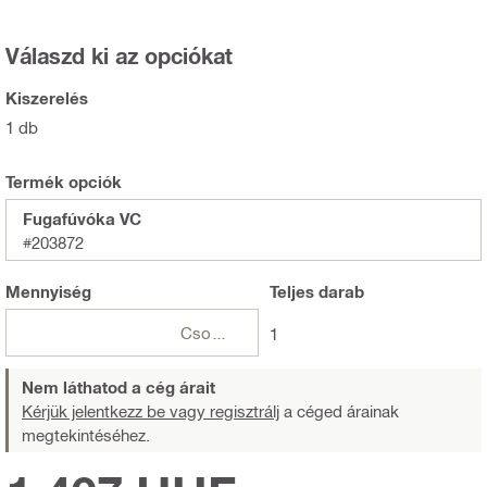
Válaszd ki az opciókat
Kiszerelés
1 db
Termék opciók
Fugafúvóka VC
#203872
Mennyiség
Teljes
darab
Csomagok
1
Nem láthatod a cég árait
Kérjük jelentkezz be vagy regisztrálj
a céged árainak
megtekintéséhez.