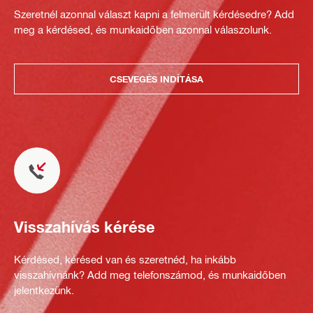
Szeretnél azonnal választ kapni a felmerült kérdésedre? Add
meg a kérdésed, és munkaidőben azonnal válaszolunk.
CSEVEGÉS INDÍTÁSA
Visszahívás kérése
Kérdésed, kérésed van és szeretnéd, ha inkább
visszahívnánk? Add meg telefonszámod, és munkaidőben
jelentkezünk.