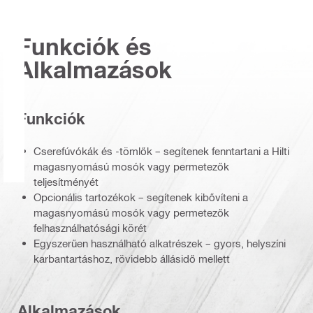
Funkciók és
Alkalmazások
Funkciók
Cserefúvókák és -tömlők – segítenek fenntartani a Hilti
magasnyomású mosók vagy permetezők
teljesítményét
Opcionális tartozékok – segítenek kibővíteni a
magasnyomású mosók vagy permetezők
felhasználhatósági körét
Egyszerűen használható alkatrészek – gyors, helyszíni
karbantartáshoz, rövidebb állásidő mellett
Alkalmazások