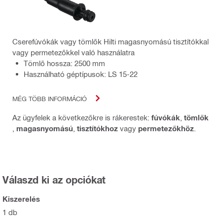
Cserefúvókák vagy tömlők Hilti magasnyomású tisztítókkal
vagy permetezőkkel való használatra
Tömlő hossza: 2500 mm
Használható géptípusok: LS 15-22
MÉG TÖBB INFORMÁCIÓ
Az ügyfelek a következőkre is rákerestek:
fúvókák
,
tömlők
,
magasnyomású
,
tisztítókhoz
vagy
permetezőkhöz
.
Válaszd ki az opciókat
Kiszerelés
1 db