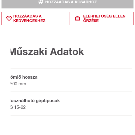
HOZZÁADÁS A KOSÁRHOZ
HOZZÁADÁS A
ELÉRHETŐSÉG ELLEN
KEDVENCEKHEZ
ŐRZÉSE
Műszaki Adatok
Tömlő hossza
2500 mm
Használható géptípusok
LS 15-22