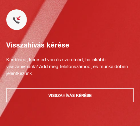
Visszahívás kérése
Kérdésed, kérésed van és szeretnéd, ha inkább
visszahívnánk? Add meg telefonszámod, és munkaidőben
jelentkezünk.
VISSZAHÍVÁS KÉRÉSE