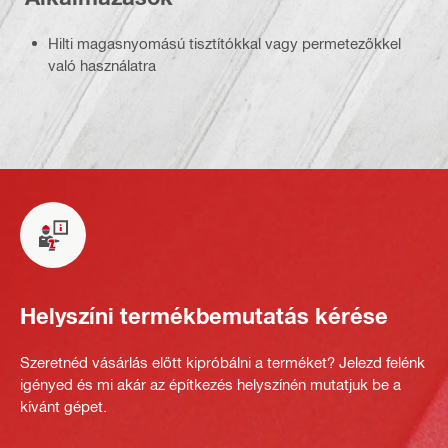
Hilti magasnyomású tisztítókkal vagy permetezőkkel
való használatra
Helyszíni termékbemutatás kérése
Szeretnéd vásárlás előtt kipróbálni a terméket? Jelezd felénk
igényed és mi akár az építkezés helyszínén mutatjuk be a
kívánt gépet.