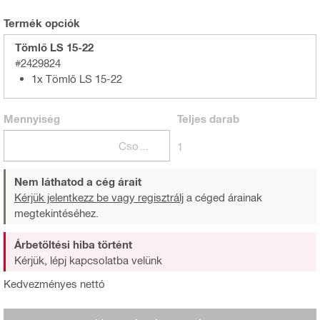
Termék opciók
Tömlő LS 15-22
#2429824
1x Tömlő LS 15-22
Mennyiség
Teljes
darab
Csomagok
1
Nem láthatod a cég árait
Kérjük jelentkezz be vagy regisztrálj
a céged árainak
megtekintéséhez.
Árbetöltési hiba történt
Kérjük, lépj kapcsolatba velünk
Kedvezményes nettó