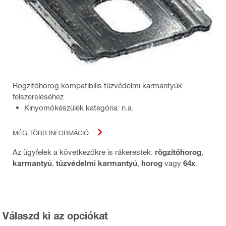
Rögzítőhorog kompatibilis tűzvédelmi karmantyúk
felszereléséhez
Kinyomókészülék kategória: n.a.
MÉG TÖBB INFORMÁCIÓ
Az ügyfelek a következőkre is rákerestek:
rögzítőhorog
,
karmantyú
,
tűzvédelmi karmantyú
,
horog
vagy
64x
.
Válaszd ki az opciókat