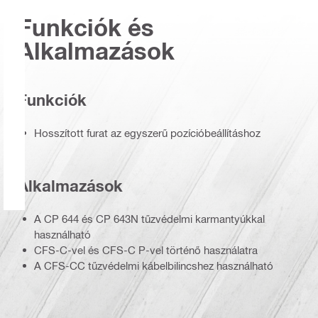
Funkciók és
Alkalmazások
Funkciók
Hosszított furat az egyszerű pozícióbeállításhoz
Alkalmazások
A CP 644 és CP 643N tűzvédelmi karmantyúkkal
használható
CFS-C-vel és CFS-C P-vel történő használatra
A CFS-CC tűzvédelmi kábelbilincshez használható