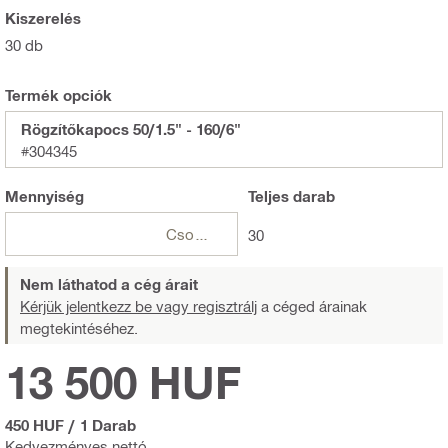
Kiszerelés
30 db
Termék opciók
Rögzítőkapocs 50/1.5" - 160/6"
#304345
Mennyiség
Teljes
darab
Csomagok
30
Nem láthatod a cég árait
Kérjük jelentkezz be vagy regisztrálj
a céged árainak
megtekintéséhez.
13 500 HUF
450 HUF
/
1 Darab
Kedvezményes nettó