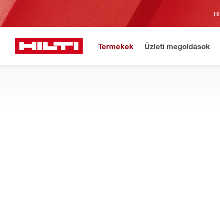
B
Termékek
Üzleti megoldások
Fonto
Főoldal
Termékek
Tűzgátlás és tűzvédelem
Tűzgátló és tűzvédelmi
TŰZVÉDELMI SZERELŐSEGÉDEK
Ismerd meg a beöntött eszközökhöz és tűzvédelmi hüvelyekhez 
burkolatokhoz, karmantyúkhoz és sok máshoz.
Szűrés
Rögzítőka
SZŰRŐK ELTÁVOLÍTÁSA
Karmantyús horgok