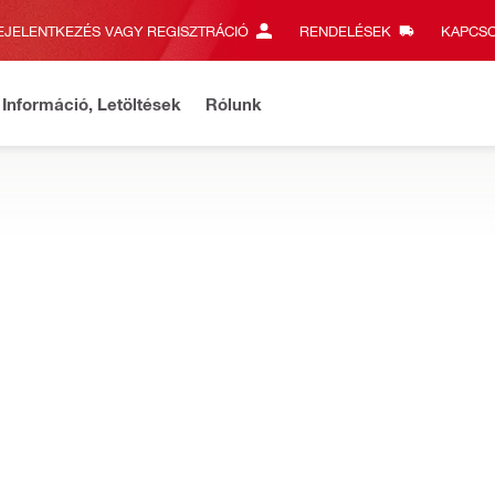
EJELENTKEZÉS VAGY REGISZTRÁCIÓ
RENDELÉSEK
KAPCSO
Információ, Letöltések
Rólunk
s információk
Szállítást és termékeket érintő tudnivalók
Rés
 tartozékok
való szerelősegédek széles skáláját, valamint a rögzítőhorgok vá
pocs 50/1.5" - 160/6"