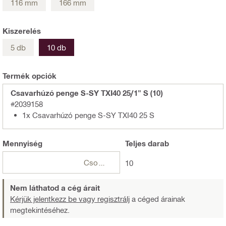
116 mm
166 mm
Kiszerelés
5 db
10 db
Termék opciók
Csavarhúzó penge S-SY TXI40 25/1" S (10)
#2039158
1x Csavarhúzó penge S-SY TXI40 25 S
Mennyiség
Teljes
darab
Csomagok
10
Nem láthatod a cég árait
Kérjük jelentkezz be vagy regisztrálj
a céged árainak
megtekintéséhez.