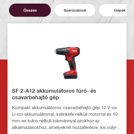
Összes
Szerszámok
Gépek
SF 2-A12 akkumulátoros fúró- és
csavarbehajtó gép
Kompakt akkumulátoros csavarbehajtó gép 12 V-os
Li-ion akkumulátorral, szénkefe nélküli motorral és 10
mm-es kulcs nélküli tokmánnyal azokhoz az
alkalmazásokhoz, amelyeknél hozzáférésre, kis súlyra
és pontos irányításra van szüksége