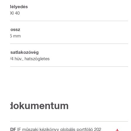
Mélyedés
TXI 40
Hossz
25 mm
Csatlakozóvég
1/4 hüv., hatszögletes
dokumentum
PDF
IF műszaki kézikönyv globális portfólió 202