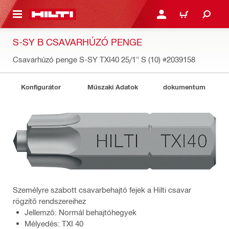
A TARTALOMRA
BEJELENTKEZÉS VAGY R
KOSÁR
S-SY B CSAVARHÚZÓ PENGE
Csavarhúzó penge S-SY TXI40 25/1" S (10)
#2039158
Konfigurátor
Műszaki Adatok
dokumentum
Személyre szabott csavarbehajtó fejek a Hilti csavar
rögzítő rendszereihez
Jellemző: Normál behajtóhegyek
Mélyedés: TXI 40