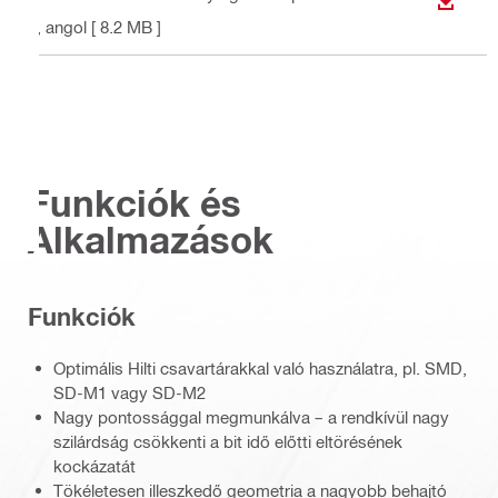
LETÖLT
1
, angol
[ 8.2 MB ]
Funkciók és
Alkalmazások
Funkciók
Optimális Hilti csavartárakkal való használatra, pl. SMD,
SD-M1 vagy SD-M2
Nagy pontossággal megmunkálva – a rendkívül nagy
szilárdság csökkenti a bit idő előtti eltörésének
kockázatát
Tökéletesen illeszkedő geometria a nagyobb behajtó