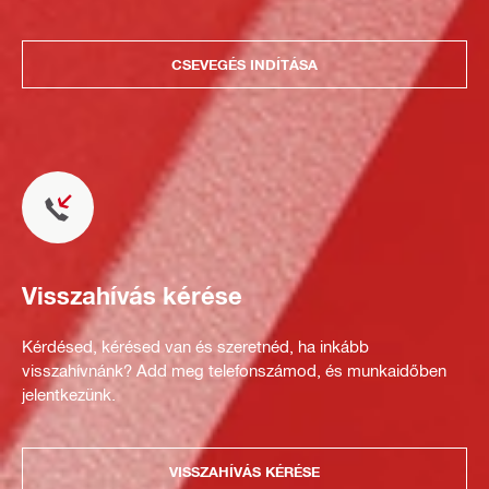
CSEVEGÉS INDÍTÁSA
Visszahívás kérése
Kérdésed, kérésed van és szeretnéd, ha inkább
visszahívnánk? Add meg telefonszámod, és munkaidőben
jelentkezünk.
VISSZAHÍVÁS KÉRÉSE