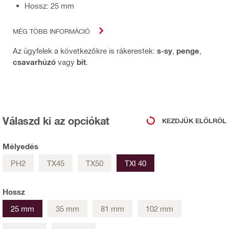
Hossz: 25 mm
MÉG TÖBB INFORMÁCIÓ
Az ügyfelek a következőkre is rákerestek:
s-sy
,
penge
,
csavarhúzó
vagy
bit
.
Válaszd ki az opciókat
KEZDJÜK ELÖLRŐL
Mélyedés
PH2
TX45
TX50
TXI 40
Hossz
25 mm
35 mm
81 mm
102 mm