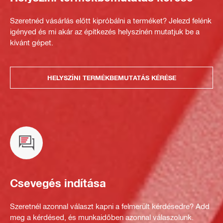
Szeretnéd vásárlás előtt kipróbálni a terméket? Jelezd felénk
igényed és mi akár az építkezés helyszínén mutatjuk be a
kívánt gépet.
HELYSZÍNI TERMÉKBEMUTATÁS KÉRÉSE
Csevegés indítása
Szeretnél azonnal választ kapni a felmerült kérdésedre? Add
meg a kérdésed, és munkaidőben azonnal válaszolunk.