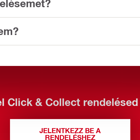
delésemet?
sem?
el Click & Collect rendelés
JELENTKEZZ BE A
RENDELÉSHEZ