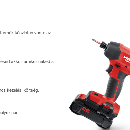
 a termék készleten van-e az
elésed akkor, amikor neked a
nincs kezelési költség.
elyszínén.