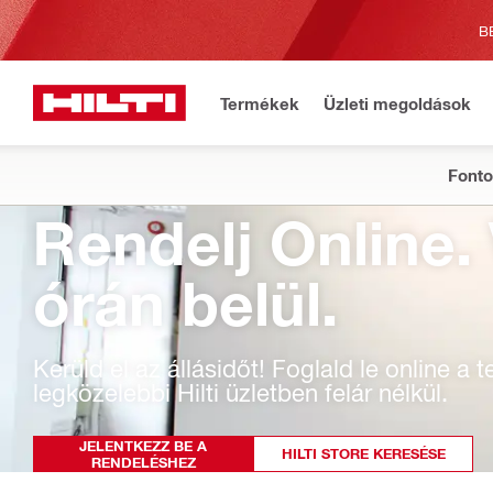
B
Termékek
Üzleti megoldások
Fonto
Rendelj Online.
órán belül.
Kerüld el az állásidőt! Foglald le online a
legközelebbi Hilti üzletben felár nélkül.
JELENTKEZZ BE A
HILTI STORE KERESÉSE
RENDELÉSHEZ