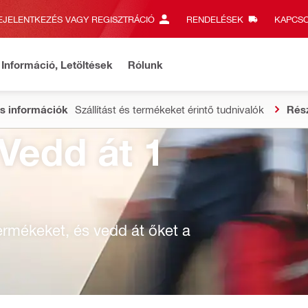
EJELENTKEZÉS VAGY REGISZTRÁCIÓ
RENDELÉSEK
KAPCSO
Információ, Letöltések
Rólunk
s információk
Szállítást és termékeket érintő tudnivalók
Rés
 Vedd át 1
 termékeket, és vedd át őket a