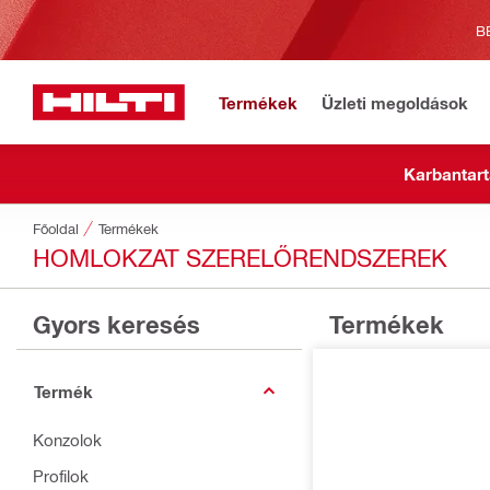
B
Termékek
Üzleti megoldások
Karbantart
Főoldal
Termékek
HOMLOKZAT SZERELŐRENDSZEREK
Gyors keresés
Termékek
Termék
Konzolok
Profilok