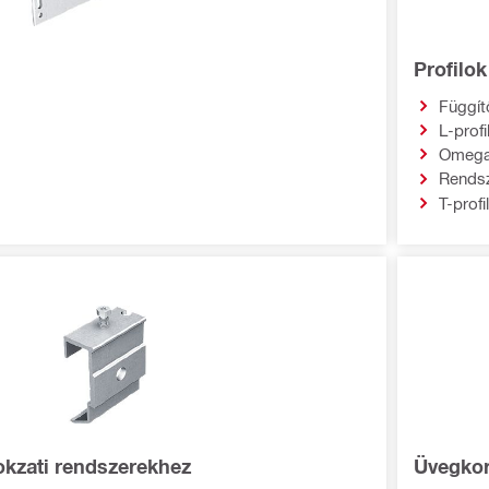
Profilok
Függít
L-profi
Omega 
Rendsz
T-profi
kzati rendszerekhez
Üvegkor