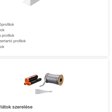
őprofilok
lok
profilok
ertartó profilok
lok
látok szerelése