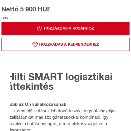
Nettó 5 900 HUF
havi
HOZZÁADÁS A KOSÁRHOZ
HOZZÁADÁS A KEDVENCEKHEZ
Hilti SMART logisztikai
áttekintés
Jobb az Ön vállalkozásának
A fix áras előfizetések lehetővé teszik, hogy átalánydíjas
szállításunkat más szolgáltatásokkal kombináld, így
növelve a hatékonyságot, a termelékenységet és a
biztonságot