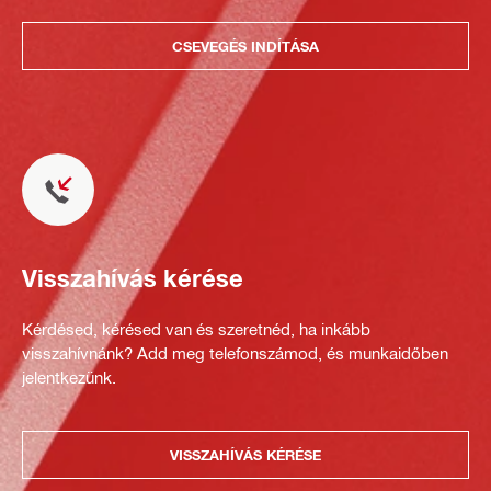
CSEVEGÉS INDÍTÁSA
Visszahívás kérése
Kérdésed, kérésed van és szeretnéd, ha inkább
visszahívnánk? Add meg telefonszámod, és munkaidőben
jelentkezünk.
VISSZAHÍVÁS KÉRÉSE