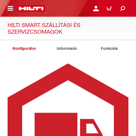
A TARTALOMRA
BEJELENTKEZÉS VAGY R
KOSÁR
HILTI SMART SZÁLLÍTÁSI ÉS
SZERVIZCSOMAGOK
Konfigurátor
Információ
Funkciók