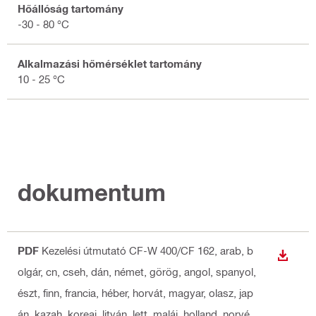
Hőállóság tartomány
-30 - 80 °C
Alkalmazási hőmérséklet tartomány
10 - 25 °C
dokumentum
PDF
Kezelési útmutató CF-W 400/CF 162
, arab, b
LETÖLT
olgár, cn, cseh, dán, német, görög, angol, spanyol,
észt, finn, francia, héber, horvát, magyar, olasz, jap
án, kazah, koreai, litván, lett, maláj, holland, norvé