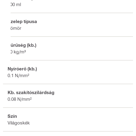
400 ml
Szelep típusa
Tömör
Sűrűség (kb.)
30 kg/m³
Nyíróerő (kb.)
0.1 N/mm²
Kb. szakítószilárdság
0.08 N/mm²
Szín
Világoskék