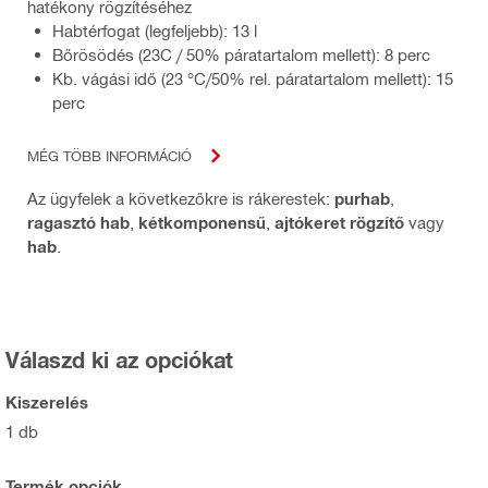
hatékony rögzítéséhez
Habtérfogat (legfeljebb): 13 l
Bőrösödés (23C / 50% páratartalom mellett): 8 perc
Kb. vágási idő (23 °C/50% rel. páratartalom mellett): 15
perc
MÉG TÖBB INFORMÁCIÓ
Az ügyfelek a következőkre is rákerestek:
purhab
,
ragasztó hab
,
kétkomponensű
,
ajtókeret rögzítő
vagy
hab
.
Válaszd ki az opciókat
Kiszerelés
1 db
Termék opciók