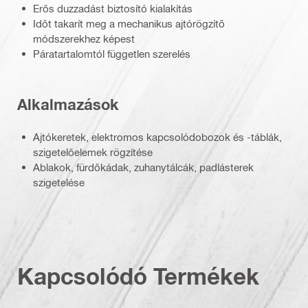
Erős duzzadást biztosító kialakítás
Időt takarít meg a mechanikus ajtórögzítő
módszerekhez képest
Páratartalomtól független szerelés
Alkalmazások
Ajtókeretek, elektromos kapcsolódobozok és -táblák,
szigetelőelemek rögzítése
Ablakok, fürdőkádak, zuhanytálcák, padlásterek
szigetelése
Kapcsolódó Termékek