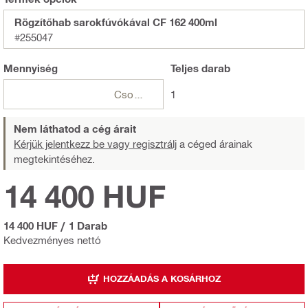
Rögzítőhab sarokfúvókával CF 162 400ml
#255047
Mennyiség
Teljes
darab
Csomagok
1
Nem láthatod a cég árait
Kérjük jelentkezz be vagy regisztrálj
a céged árainak
megtekintéséhez.
14 400 HUF
14 400 HUF
/
1 Darab
Kedvezményes nettó
HOZZÁADÁS A KOSÁRHOZ