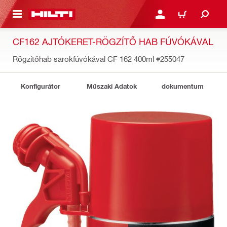
A TARTALOMRA
BEJELENTKEZÉS VAGY R
KOSÁR
CF162 AJTÓKERET-RÖGZÍTŐ HAB FÚVÓKÁVAL
Rögzítőhab sarokfúvókával CF 162 400ml
#255047
Konfigurátor
Műszaki Adatok
dokumentum