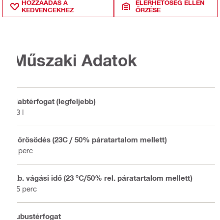
HOZZÁADÁS A
ELÉRHETŐSÉG ELLEN
KEDVENCEKHEZ
ŐRZÉSE
Műszaki Adatok
Habtérfogat (legfeljebb)
13 l
Bőrösödés (23C / 50% páratartalom mellett)
8 perc
Kb. vágási idő (23 °C/50% rel. páratartalom mellett)
15 perc
Tubustérfogat