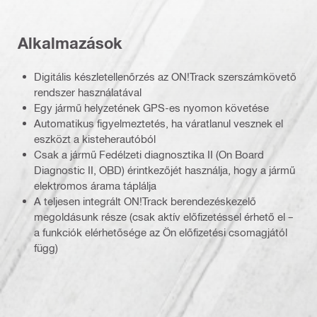
Alkalmazások
Digitális készletellenőrzés az ON!Track szerszámkövető
rendszer használatával
Egy jármű helyzetének GPS-es nyomon követése
Automatikus figyelmeztetés, ha váratlanul vesznek el
eszközt a kisteherautóból
Csak a jármű Fedélzeti diagnosztika II (On Board
Diagnostic II, OBD) érintkezőjét használja, hogy a jármű
elektromos árama táplálja
A teljesen integrált ON!Track berendezéskezelő
megoldásunk része (csak aktív előfizetéssel érhető el –
a funkciók elérhetősége az Ön előfizetési csomagjától
függ)