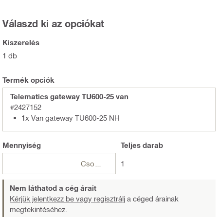
Válaszd ki az opciókat
Kiszerelés
1 db
Termék opciók
Telematics gateway TU600-25 van
#2427152
1x Van gateway TU600-25 NH
Mennyiség
Teljes
darab
Csomagok
1
Nem láthatod a cég árait
Kérjük jelentkezz be vagy regisztrálj
a céged árainak
megtekintéséhez.