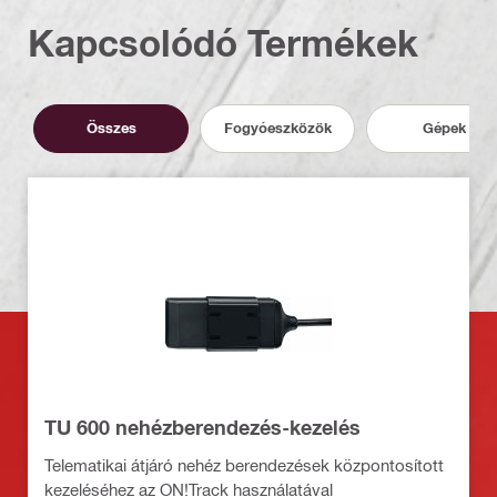
Kapcsolódó Termékek
Összes
Fogyóeszközök
Gépek
TU 600 nehézberendezés-kezelés
Telematikai átjáró nehéz berendezések központosított
kezeléséhez az ON!Track használatával