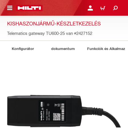
A TARTALOMRA
BEJELENTKEZÉS VAGY R
KOSÁR
KISHASZONJÁRMŰ-KÉSZLETKEZELÉS
Telematics gateway TU600-25 van
#2427152
Konfigurátor
dokumentum
Funkciók és Alkalmazá