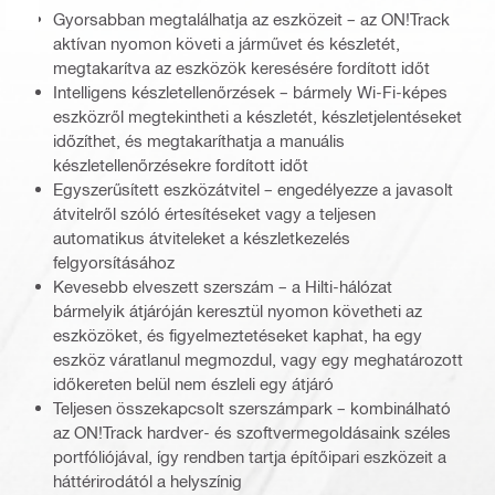
Gyorsabban megtalálhatja az eszközeit – az ON!Track
aktívan nyomon követi a járművet és készletét,
megtakarítva az eszközök keresésére fordított időt
Intelligens készletellenőrzések – bármely Wi-Fi-képes
eszközről megtekintheti a készletét, készletjelentéseket
időzíthet, és megtakaríthatja a manuális
készletellenőrzésekre fordított időt
Egyszerűsített eszközátvitel – engedélyezze a javasolt
átvitelről szóló értesítéseket vagy a teljesen
automatikus átviteleket a készletkezelés
felgyorsításához
Kevesebb elveszett szerszám – a Hilti-hálózat
bármelyik átjáróján keresztül nyomon követheti az
eszközöket, és figyelmeztetéseket kaphat, ha egy
eszköz váratlanul megmozdul, vagy egy meghatározott
időkereten belül nem észleli egy átjáró
Teljesen összekapcsolt szerszámpark – kombinálható
az ON!Track hardver- és szoftvermegoldásaink széles
portfóliójával, így rendben tartja építőipari eszközeit a
háttérirodától a helyszínig