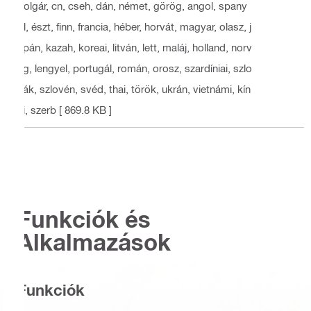
bolgár, cn, cseh, dán, német, görög, angol, spany
ol, észt, finn, francia, héber, horvát, magyar, olasz, j
apán, kazah, koreai, litván, lett, maláj, holland, norv
ég, lengyel, portugál, román, orosz, szardíniai, szlo
vák, szlovén, svéd, thai, török, ukrán, vietnámi, kín
ai, szerb
[ 869.8 KB ]
Funkciók és
Alkalmazások
Funkciók