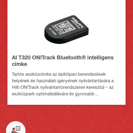
AI T320 ON!Track Bluetooth® intelligens
címke
Tartós eszközcímke az építőipari berendezések
helyének és használati igényének nyilvántartására a
Hilti ON!Track nyilvántartórendszeren keresztül – az
eszközpark optimalizálására és gyorsabb
menedzselésére