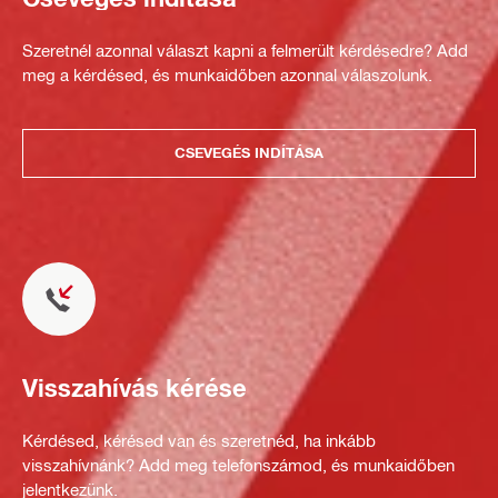
Szeretnél azonnal választ kapni a felmerült kérdésedre? Add
meg a kérdésed, és munkaidőben azonnal válaszolunk.
CSEVEGÉS INDÍTÁSA
Visszahívás kérése
Kérdésed, kérésed van és szeretnéd, ha inkább
visszahívnánk? Add meg telefonszámod, és munkaidőben
jelentkezünk.