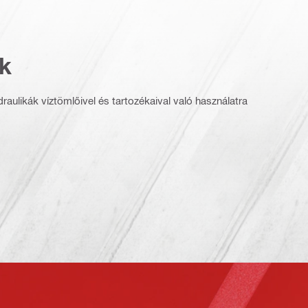
k
idraulikák víztömlőivel és tartozékaival való használatra