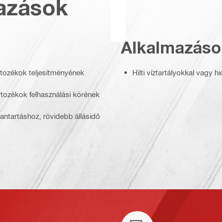
azások
Alkalmazáso
artozékok teljesítményének
Hilti víztartályokkal vagy h
artozékok felhasználási körének
antartáshoz, rövidebb állásidő