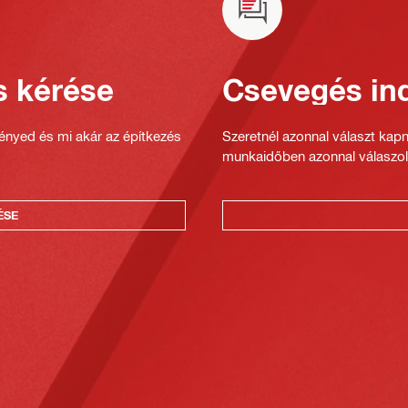
s kérése
Csevegés ind
gényed és mi akár az építkezés
Szeretnél azonnal választ kap
munkaidőben azonnal válaszol
ÉSE