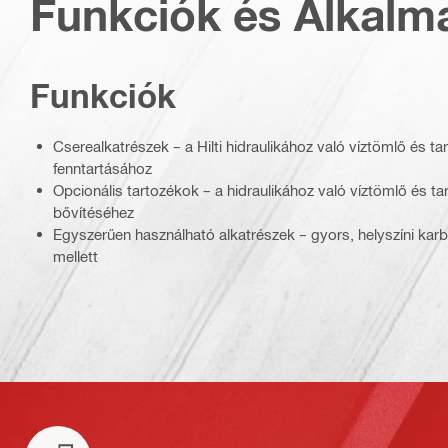
Funkciók és Alkalm
Funkciók
Cserealkatrészek – a Hilti hidraulikához való víztömlő és t
fenntartásához
Opcionális tartozékok – a hidraulikához való víztömlő és t
bővítéséhez
Egyszerűen használható alkatrészek – gyors, helyszíni karb
mellett