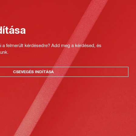
ítása
ni a felmerült kérdésedre? Add meg a kérdésed, és
unk.
CSEVEGÉS INDÍTÁSA