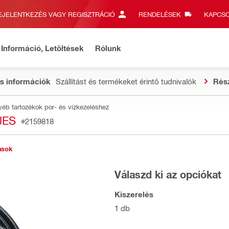
EJELENTKEZÉS VAGY REGISZTRÁCIÓ
RENDELÉSEK
KAPCSO
Információ, Letöltések
Rólunk
s információk
Szállítást és termékeket érintő tudnivalók
Rés
yéb tartozékok por- és vízkezeléshez
JES
#2159818
ások
Válaszd ki az opciókat
Kiszerelés
1 db