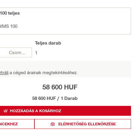
00 teljes
-WMS 100
Teljes
darab
Csomagok
1
trálj
a céged árainak megtekintéséhez.
58 600 HUF
58 600 HUF
/
1 Darab
HOZZÁADÁS A KOSÁRHOZ
NCEKHEZ
ELÉRHETŐSÉG ELLENŐRZÉSE