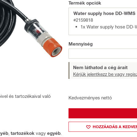
Termék opciók
Water supply hose DD-WMS 1
#2159818
1x Water supply hose DD
Mennyiség
Nem láthatod a cég árait
Kérjük jelentkezz be vagy regisz
ivel és tartozékaival való
Kedvezményes nettó
HOZZÁADÁS A KEDVE
gyéb
,
tartozékok
vagy
egyéb
.