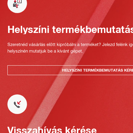
Helyszíni termékbemutatá
Szeretnéd vásárlás előtt kipróbálni a terméket? Jelezd felénk i
helyszínén mutatjuk be a kívánt gépet.
HELYSZÍNI TERMÉKBEMUTATÁS KÉR
Visszahívás kérése