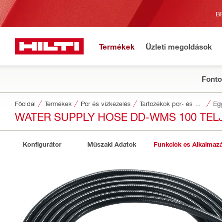
B
Termékek
Üzleti megoldások
Fonto
Főoldal
Termékek
Por és vízkezelés
Tartozékok por- és vízkezeléshez
Eg
WATER SUPPLY HOSE DD-WMS 100 TEL
Konfigurátor
Műszaki Adatok
Funkciók és Alkalmaz