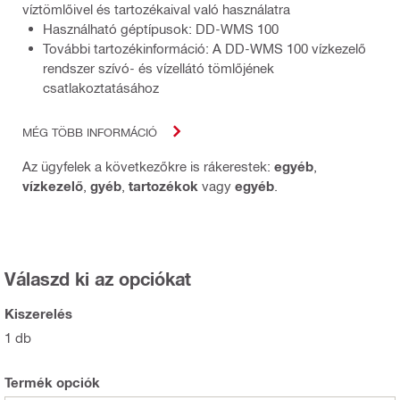
víztömlőivel és tartozékaival való használatra
Használható géptípusok: DD-WMS 100
További tartozékinformáció: A DD-WMS 100 vízkezelő
rendszer szívó- és vízellátó tömlőjének
csatlakoztatásához
MÉG TÖBB INFORMÁCIÓ
Az ügyfelek a következőkre is rákerestek:
egyéb
,
vízkezelő
,
gyéb
,
tartozékok
vagy
egyéb
.
Válaszd ki az opciókat
Kiszerelés
1 db
Termék opciók