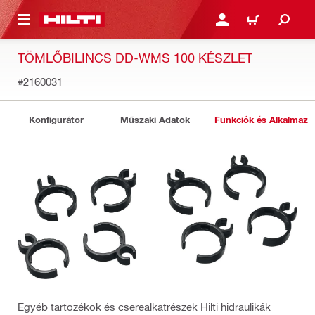
A TARTALOMRA
BEJELENTKEZÉS VAGY R
KOSÁR
TÖMLŐBILINCS DD-WMS 100 KÉSZLET
#2160031
Konfigurátor
Műszaki Adatok
Funkciók és Alkalmazá
Egyéb tartozékok és cserealkatrészek Hilti hidraulikák