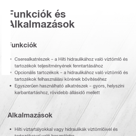
Funkciók és
Alkalmazások
Funkciók
Cserealkatrészek – a Hilti hidraulikához való víztömlő és
tartozékok teljesítményének fenntartásához
Opcionális tartozékok – a hidraulikához való víztömlő és
tartozékok felhasználási körének bővítéséhez
Egyszerűen használható alkatrészek – gyors, helyszíni
karbantartáshoz, rövidebb állásidő mellett
Alkalmazások
Hilti víztartályokkal vagy hidraulikák víztömlőivel és
tartozékaival való használatra