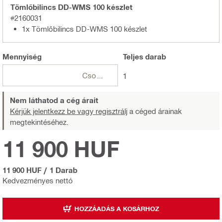
Tömlőbilincs DD-WMS 100 készlet
#2160031
1x Tömlőbilincs DD-WMS 100 készlet
Mennyiség
Teljes
darab
Csomagok
1
Nem láthatod a cég árait
Kérjük jelentkezz be vagy regisztrálj
a céged árainak
megtekintéséhez.
11 900 HUF
11 900 HUF
/
1 Darab
Kedvezményes nettó
HOZZÁADÁS A KOSÁRHOZ