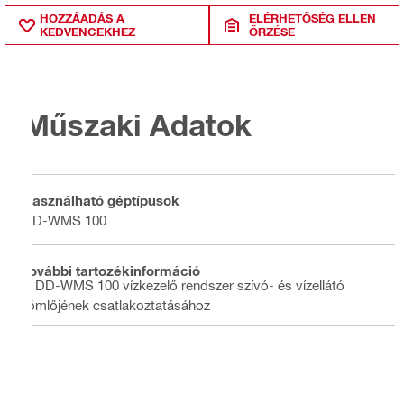
HOZZÁADÁS A
ELÉRHETŐSÉG ELLEN
KEDVENCEKHEZ
ŐRZÉSE
Műszaki Adatok
Használható géptípusok
DD-WMS 100
További tartozékinformáció
A DD-WMS 100 vízkezelő rendszer szívó- és vízellátó
tömlőjének csatlakoztatásához