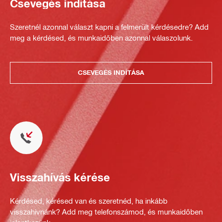
Csevegés indítása
Szeretnél azonnal választ kapni a felmerült kérdésedre? Add
meg a kérdésed, és munkaidőben azonnal válaszolunk.
CSEVEGÉS INDÍTÁSA
Visszahívás kérése
Kérdésed, kérésed van és szeretnéd, ha inkább
visszahívnánk? Add meg telefonszámod, és munkaidőben