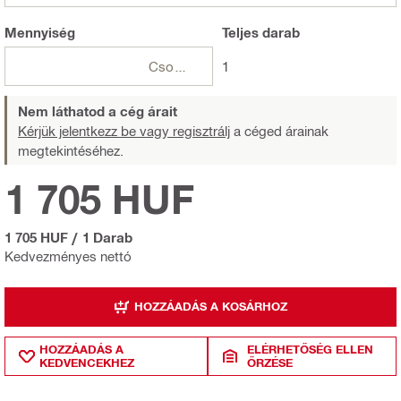
Mennyiség
Teljes
darab
Csomagok
1
Nem láthatod a cég árait
Kérjük jelentkezz be vagy regisztrálj
a céged árainak
megtekintéséhez.
1 705 HUF
1 705 HUF
/
1 Darab
Kedvezményes nettó
HOZZÁADÁS A KOSÁRHOZ
HOZZÁADÁS A
ELÉRHETŐSÉG ELLEN
KEDVENCEKHEZ
ŐRZÉSE