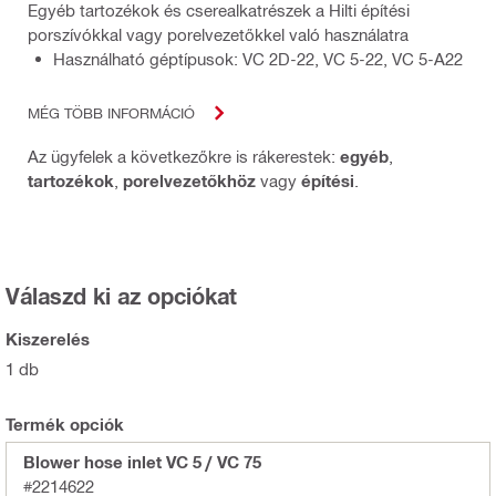
Egyéb tartozékok és cserealkatrészek a Hilti építési
porszívókkal vagy porelvezetőkkel való használatra
Használható géptípusok: VC 2D-22, VC 5-22, VC 5-A22
MÉG TÖBB INFORMÁCIÓ
Az ügyfelek a következőkre is rákerestek:
egyéb
,
tartozékok
,
porelvezetőkhöz
vagy
építési
.
Válaszd ki az opciókat
Kiszerelés
1 db
Termék opciók
Blower hose inlet VC 5 / VC 75
#2214622