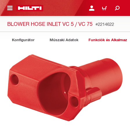
A TARTALOMRA
BEJELENTKEZÉS VAGY R
KOSÁR
BLOWER HOSE INLET VC 5 / VC 75
#2214622
Konfigurátor
Műszaki Adatok
Funkciók és Alkalmazá