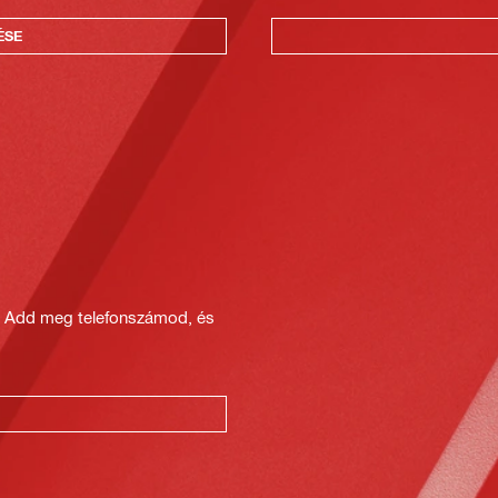
ÉSE
? Add meg telefonszámod, és