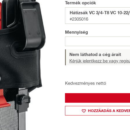
Termék opciók
Hátizsák VC 3/4-T8 VC 10-22
#2305016
Mennyiség
Nem láthatod a cég árait
Kérjük jelentkezz be vagy regisz
Kedvezményes nettó
HOZZÁADÁS A KEDVE