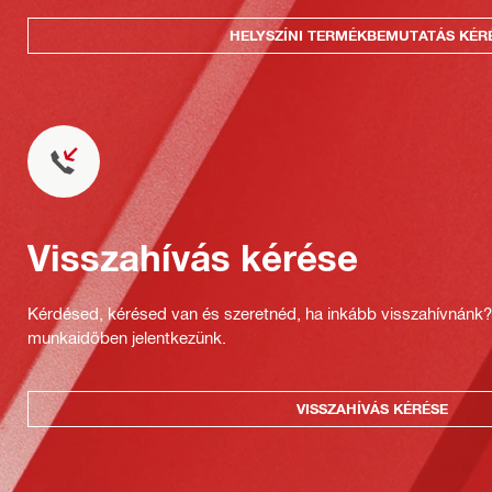
HELYSZÍNI TERMÉKBEMUTATÁS KÉR
Visszahívás kérése
Kérdésed, kérésed van és szeretnéd, ha inkább visszahívnánk
munkaidőben jelentkezünk.
VISSZAHÍVÁS KÉRÉSE