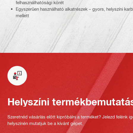
felhasználhatósági körét
Egyszerűen használható alkatrészek – gyors, helyszíni karb
mellett
Helyszíni termékbemutatá
Szeretnéd vásárlás előtt kipróbálni a terméket? Jelezd felénk i
helyszínén mutatjuk be a kívánt gépet.