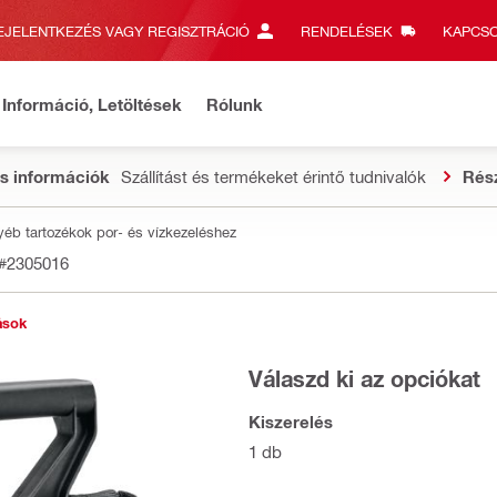
EJELENTKEZÉS VAGY REGISZTRÁCIÓ
RENDELÉSEK
KAPCSO
Információ, Letöltések
Rólunk
s információk
Szállítást és termékeket érintő tudnivalók
Rés
yéb tartozékok por- és vízkezeléshez
#2305016
ások
Válaszd ki az opciókat
Kiszerelés
1 db