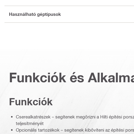
Használható géptípusok
Funkciók és Alkalm
Funkciók
Cserealkatrészek – segítenek megőrizni a Hilti építési por
teljesítményét
Opcionális tartozékok – segítenek kibővíteni az építési po