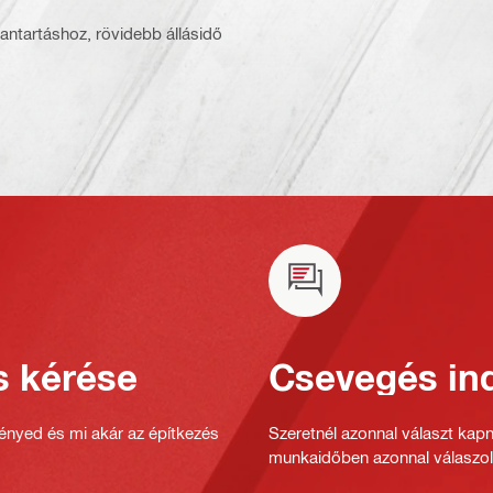
antartáshoz, rövidebb állásidő
s kérése
Csevegés ind
gényed és mi akár az építkezés
Szeretnél azonnal választ kap
munkaidőben azonnal válaszol