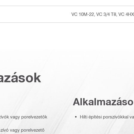
VC 10M-22, VC 3/4 T8, VC 4HX
azások
Alkalmazáso
szívók vagy porelvezetők
Hilti építési porszívókkal 
rszívó vagy porelvezető