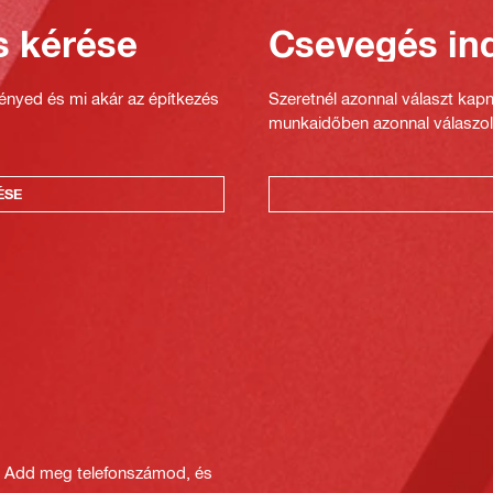
s kérése
Csevegés ind
gényed és mi akár az építkezés
Szeretnél azonnal választ kap
munkaidőben azonnal válaszol
ÉSE
? Add meg telefonszámod, és