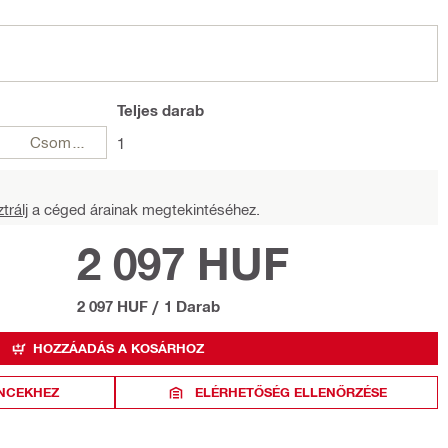
Teljes
darab
Csomagok
1
trálj
a céged árainak megtekintéséhez.
2 097 HUF
2 097 HUF
/
1 Darab
HOZZÁADÁS A KOSÁRHOZ
NCEKHEZ
ELÉRHETŐSÉG ELLENŐRZÉSE