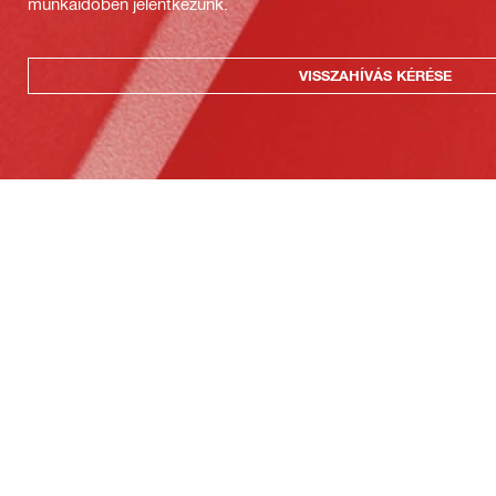
munkaidőben jelentkezünk.
VISSZAHÍVÁS KÉRÉSE