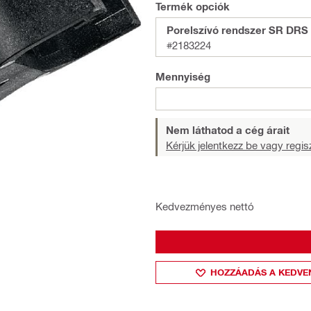
Termék opciók
Porelszívó rendszer SR DRS
#2183224
Mennyiség
Nem láthatod a cég árait
Kérjük jelentkezz be vagy regisz
Kedvezményes nettó
HOZZÁADÁS A KEDVE