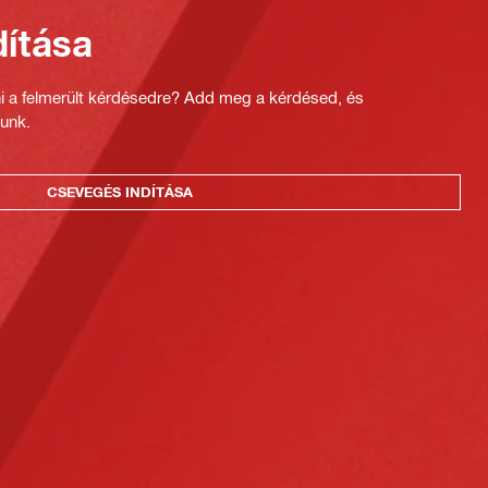
ítása
ni a felmerült kérdésedre? Add meg a kérdésed, és
unk.
CSEVEGÉS INDÍTÁSA