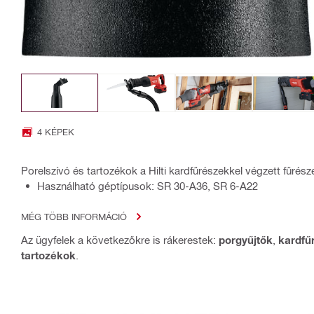
4 KÉPEK
Porelszívó és tartozékok a Hilti kardfűrészekkel végzett fűrész
Használható géptípusok: SR 30-A36, SR 6-A22
MÉG TÖBB INFORMÁCIÓ
Az ügyfelek a következőkre is rákerestek:
porgyűjtők
,
kardfű
tartozékok
.