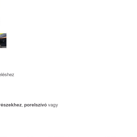
eléshez
részekhez
,
porelszívó
vagy