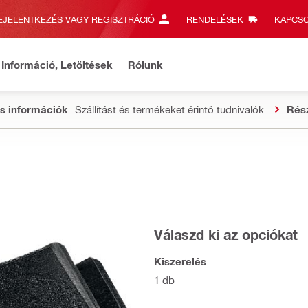
EJELENTKEZÉS VAGY REGISZTRÁCIÓ
RENDELÉSEK
KAPCSO
Információ, Letöltések
Rólunk
s információk
Szállítást és termékeket érintő tudnivalók
Rés
Válaszd ki az opciókat
Kiszerelés
1 db