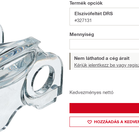
Termék opciók
Elszívófeltét DRS
#327131
Mennyiség
Nem láthatod a cég árait
Kérjük jelentkezz be vagy regisz
Kedvezményes nettó
HOZZÁADÁS A KEDVE