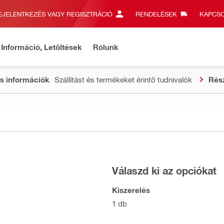
EJELENTKEZÉS VAGY REGISZTRÁCIÓ
RENDELÉSEK
KAPCSO
Információ, Letöltések
Rólunk
s információk
Szállítást és termékeket érintő tudnivalók
Rés
Válaszd ki az opciókat
Kiszerelés
1 db