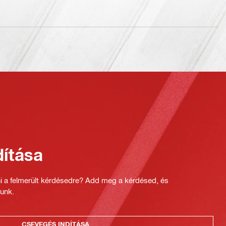
ítása
ni a felmerült kérdésedre? Add meg a kérdésed, és
unk.
CSEVEGÉS INDÍTÁSA