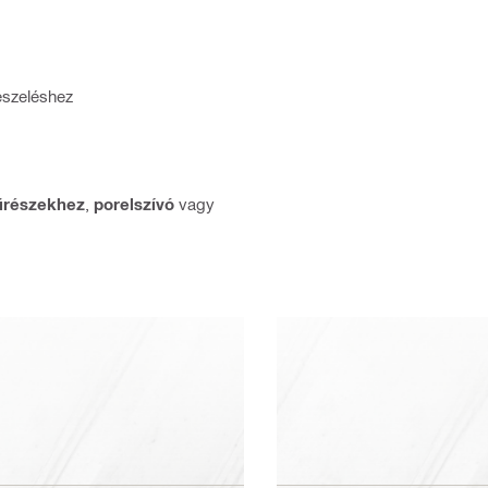
részeléshez
űrészekhez
,
porelszívó
vagy