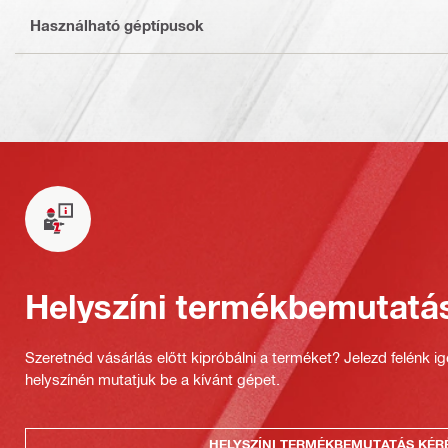
Használható géptípusok
Helyszíni termékbemutatá
Szeretnéd vásárlás előtt kipróbálni a terméket? Jelezd felénk i
helyszínén mutatjuk be a kívánt gépet.
HELYSZÍNI TERMÉKBEMUTATÁS KÉR