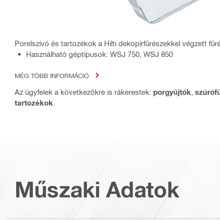
Porelszívó és tartozékok a Hilti dekopírfűrészekkel végzett fű
Használható géptípusok: WSJ 750, WSJ 850
MÉG TÖBB INFORMÁCIÓ
Az ügyfelek a következőkre is rákerestek:
porgyűjtők
,
szúróf
tartozékok
.
Műszaki Adatok