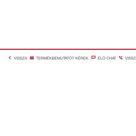
VISSZA
TERMÉKBEMUTATÓT KÉREK
ÉLŐ CHAT
VISS
#Making Constructi