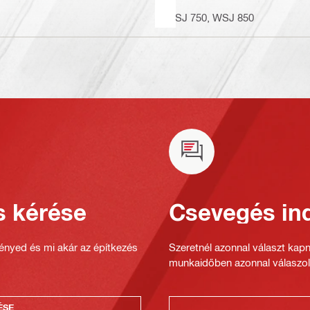
WSJ 750, WSJ 850
s kérése
Csevegés ind
gényed és mi akár az építkezés
Szeretnél azonnal választ kap
munkaidőben azonnal válaszol
ÉSE