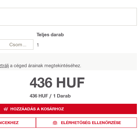
Teljes
darab
Csomagok
1
trálj
a céged árainak megtekintéséhez.
436 HUF
436 HUF
/
1 Darab
HOZZÁADÁS A KOSÁRHOZ
NCEKHEZ
ELÉRHETŐSÉG ELLENŐRZÉSE