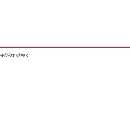
ZAHÍVÁST KÉREK
on Better