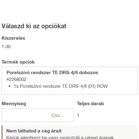
Válaszd ki az opciókat
Kiszerelés
1 db
Termék opciók
Porelszívó rendszer TE DRS-4/6 dobozos
#2268002
1x Porelszívó rendszer TE DRS-4/6 (01) ROW
Mennyiség
Teljes
darab
Csomagok
1
Nem láthatod a cég árait
Kérjük jelentkezz be vagy regisztrálj
a céged árainak