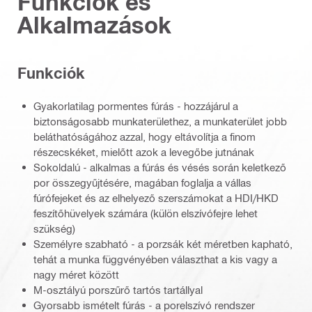
Funkciók és
Alkalmazások
Funkciók
Gyakorlatilag pormentes fúrás - hozzájárul a
biztonságosabb munkaterülethez, a munkaterület jobb
beláthatóságához azzal, hogy eltávolítja a finom
részecskéket, mielőtt azok a levegőbe jutnának
Sokoldalú - alkalmas a fúrás és vésés során keletkező
por összegyűjtésére, magában foglalja a vállas
fúrófejeket és az elhelyező szerszámokat a HDI/HKD
feszítőhüvelyek számára (külön elszívófejre lehet
szükség)
Személyre szabható - a porzsák két méretben kapható,
tehát a munka függvényében választhat a kis vagy a
nagy méret között
M-osztályú porszűrő tartós tartállyal
Gyorsabb ismételt fúrás - a porelszívó rendszer