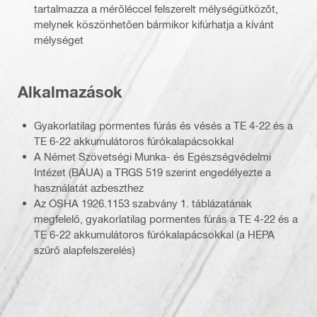
tartalmazza a mérőléccel felszerelt mélységütközőt,
melynek köszönhetően bármikor kifúrhatja a kívánt
mélységet
Alkalmazások
Gyakorlatilag pormentes fúrás és vésés a TE 4-22 és a
TE 6-22 akkumulátoros fúrókalapácsokkal
A Német Szövetségi Munka- és Egészségvédelmi
Intézet (BAUA) a TRGS 519 szerint engedélyezte a
használatát azbeszthez
Az OSHA 1926.1153 szabvány 1. táblázatának
megfelelő, gyakorlatilag pormentes fúrás a TE 4-22 és a
TE 6-22 akkumulátoros fúrókalapácsokkal (a HEPA
szűrő alapfelszerelés)