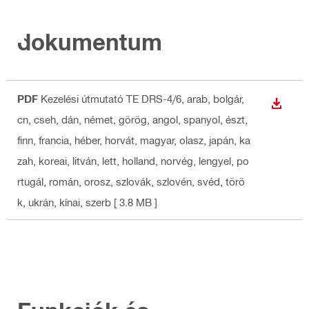
dokumentum
PDF
Kezelési útmutató TE DRS-4/6
, arab, bolgár,
LETÖLT
cn, cseh, dán, német, görög, angol, spanyol, észt,
finn, francia, héber, horvát, magyar, olasz, japán, ka
zah, koreai, litván, lett, holland, norvég, lengyel, po
rtugál, román, orosz, szlovák, szlovén, svéd, törö
k, ukrán, kínai, szerb
[ 3.8 MB ]