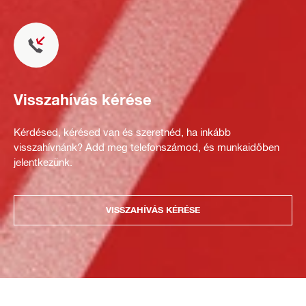
Visszahívás kérése
Kérdésed, kérésed van és szeretnéd, ha inkább
visszahívnánk? Add meg telefonszámod, és munkaidőben
jelentkezünk.
VISSZAHÍVÁS KÉRÉSE