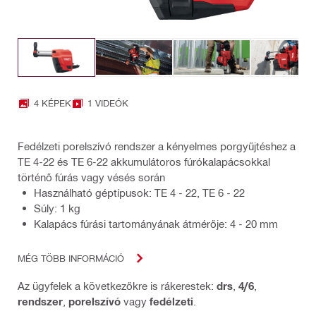
4 KÉPEK
1 VIDEÓK
Fedélzeti porelszívó rendszer a kényelmes porgyűjtéshez a
TE 4-22 és TE 6-22 akkumulátoros fúrókalapácsokkal
történő fúrás vagy vésés során
Használható géptípusok: TE 4 - 22, TE 6 - 22
Súly: 1 kg
Kalapács fúrási tartományának átmérője: 4 - 20 mm
MÉG TÖBB INFORMÁCIÓ
Az ügyfelek a következőkre is rákerestek:
drs
,
4/6
,
rendszer
,
porelszívó
vagy
fedélzeti
.