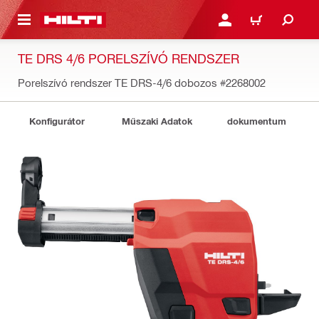
A TARTALOMRA
BEJELENTKEZÉS VAGY R
KOSÁR
TE DRS 4/6 PORELSZÍVÓ RENDSZER
Porelszívó rendszer TE DRS-4/6 dobozos
#2268002
Konfigurátor
Műszaki Adatok
dokumentum