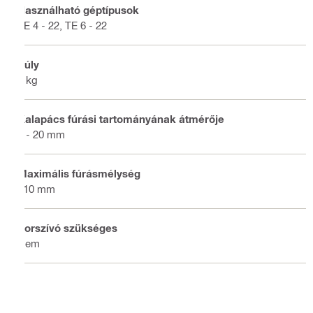
Használható géptípusok
TE 4 - 22, TE 6 - 22
Súly
1 kg
Kalapács fúrási tartományának átmérője
4 - 20 mm
Maximális fúrásmélység
110 mm
Porszívó szükséges
Nem