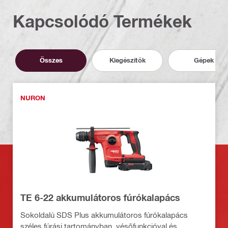
Kapcsolódó Termékek
Összes
Kiegészítők
Gépek
NURON
TE 6-22 akkumulátoros fúrókalapács
Sokoldalú SDS Plus akkumulátoros fúrókalapács
széles fúrási tartományban, vésőfunkcióval és