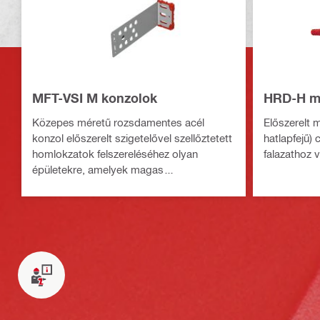
MFT-VSI M konzolok
HRD-H m
Közepes méretű rozsdamentes acél
Előszerelt 
konzol előszerelt szigetelővel szellőztetett
hatlapfejű)
homlokzatok felszereléséhez olyan
falazathoz 
épületekre, amelyek magas
hőhatékonyságnak és tűzvédelmi
követelményeknek megfelelnek