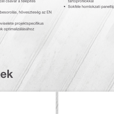
él csavar a telepítés
tartóprofilokkal
Sokféle homlokzati panelt
mi besorolás, hőveszteség az EN
pviselete projektspecifikus
ek optimalizálásához
kek