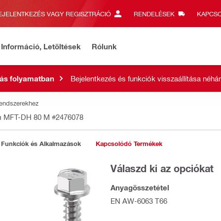
EJELENTKEZÉS VAGY REGISZTRÁCIÓ
RENDELÉSEK
KAPCSO
Információ, Letöltések
Rólunk
ás folyamatban
Bejelentkezés és funkciók visszaállítása néhán
rendszerekhez
m MFT-DH 80 M
#2476078
Funkciók és Alkalmazások
Kapcsolódó Termékek
Válaszd ki az opciókat
Anyagösszetétel
EN AW-6063 T66