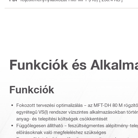
Funkciók és Alkalm
Funkciók
Fokozott tervezési optimalizálás – az MFT-DH 80 M rögzítő
egyrétegű VS(I) rendszer vízszintes alkalmazásokban történ
anyag- és telepítési költségek csökkentését
Függőlegesen állítható – feszültségmentes alépítmény-telep
előírásoknak való megfeleléshez szükséges