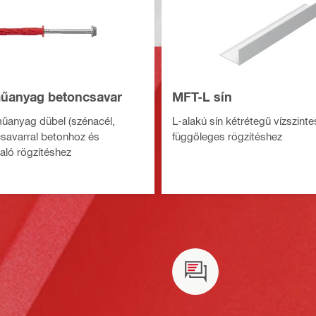
űanyag betoncsavar
MFT-L sín
műanyag dübel (szénacél,
L-alakú sín kétrétegű vízszint
 csavarral betonhoz és
függőleges rögzítéshez
való rögzítéshez