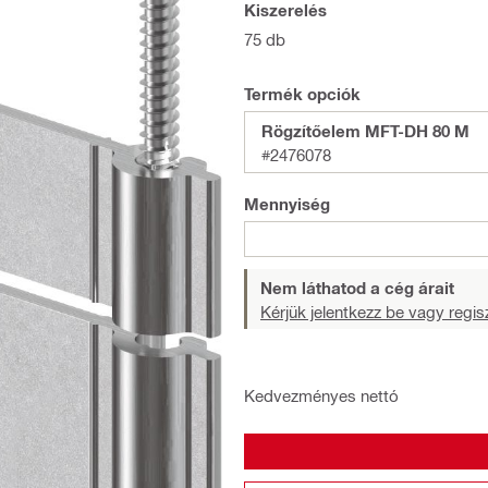
Kiszerelés
75 db
Termék opciók
Rögzítőelem MFT-DH 80 M
#2476078
Mennyiség
Nem láthatod a cég árait
Kérjük jelentkezz be vagy regisz
Kedvezményes nettó