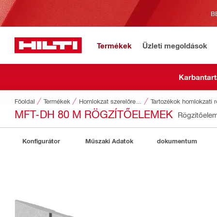
B
Termékek
Üzleti megoldások
Karbantart
Főoldal
Termékek
Homlokzat szerelőrendszerek
Tartozékok homlokzati 
MFT-DH 80 M RÖGZÍTŐELEMEK
Rögzítőele
Konfigurátor
Műszaki Adatok
dokumentum