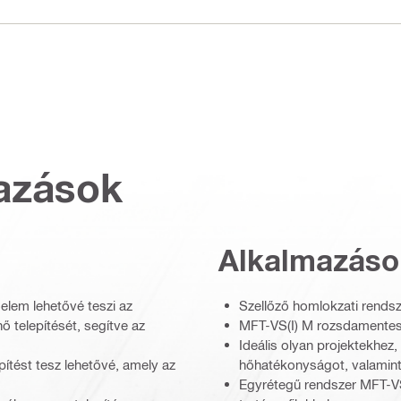
azások
Alkalmazáso
elem lehetővé teszi az
Szellőző homlokzati rendsze
ő telepítését, segítve az
MFT-VS(I) M rozsdamentes 
Ideális olyan projektekhez
ítést tesz lehetővé, amely az
hőhatékonyságot, valamin
Egyrétegű rendszer MFT-VS(