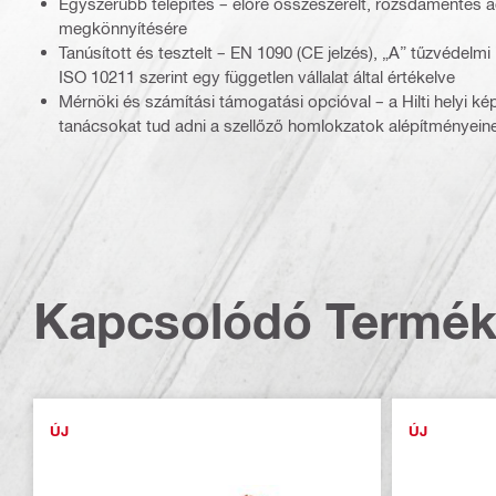
Egyszerűbb telepítés – előre összeszerelt, rozsdamentes ac
megkönnyítésére
Tanúsított és tesztelt – EN 1090 (CE jelzés), „A” tűzvédel
ISO 10211 szerint egy független vállalat által értékelve
Mérnöki és számítási támogatási opcióval – a Hilti helyi ké
tanácsokat tud adni a szellőző homlokzatok alépítményein
Kapcsolódó Termé
ÚJ
ÚJ