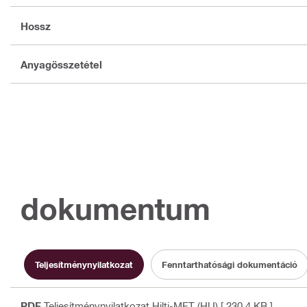
Hossz
Anyagösszetétel
dokumentum
Teljesítménynyilatkozat
Fenntarthatósági dokumentáció
PDF
Teljesítménynyilatkozat Hilti-MFT (HU)
[ 230.4 KB ]