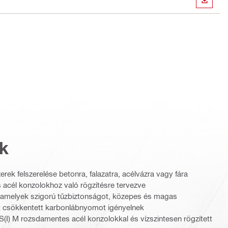
LETÖLT
k
rek felszerelése betonra, falazatra, acélvázra vagy fára
acél konzolokhoz való rögzítésre tervezve
, amelyek szigorú tűzbiztonságot, közepes és magas
t csökkentett karbonlábnyomot igényelnek
I) M rozsdamentes acél konzolokkal és vízszintesen rögzített