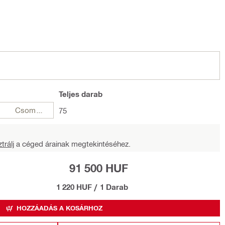
Teljes
darab
Csomagok
75
trálj
a céged árainak megtekintéséhez.
91 500 HUF
1 220 HUF
/
1 Darab
HOZZÁADÁS A KOSÁRHOZ