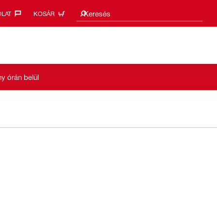
Keresési javaslatok
Keresés
LAT‎
KOSÁR
y órán belül