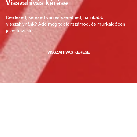
Visszahívás kérése
Kérdésed, kérésed van és szeretnéd, ha inkább
visszahívnánk? Add meg telefonszámod, és munkaidőben
jelentkezünk.
VISSZAHÍVÁS KÉRÉSE