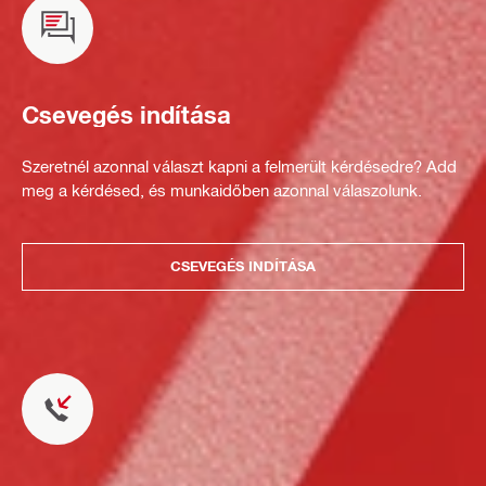
Csevegés indítása
Szeretnél azonnal választ kapni a felmerült kérdésedre? Add
meg a kérdésed, és munkaidőben azonnal válaszolunk.
CSEVEGÉS INDÍTÁSA