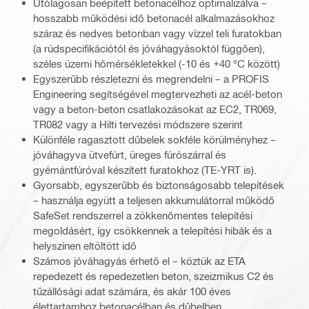
Utólagosan beépített betonacélhoz optimalizálva –
hosszabb működési idő betonacél alkalmazásokhoz
száraz és nedves betonban vagy vízzel teli furatokban
(a rúdspecifikációtól és jóváhagyásoktól függően),
széles üzemi hőmérsékletekkel (-10 és +40 °C között)
Egyszerűbb részletezni és megrendelni – a PROFIS
Engineering segítségével megtervezheti az acél-beton
vagy a beton-beton csatlakozásokat az EC2, TR069,
TR082 vagy a Hilti tervezési módszere szerint
Különféle ragasztott dűbelek sokféle körülményhez –
jóváhagyva ütvefúrt, üreges fúrószárral és
gyémántfúróval készített furatokhoz (TE-YRT is).
Gyorsabb, egyszerűbb és biztonságosabb telepítések
– használja együtt a teljesen akkumulátorral működő
SafeSet rendszerrel a zökkenőmentes telepítési
megoldásért, így csökkennek a telepítési hibák és a
helyszínen eltöltött idő
Számos jóváhagyás érhető el – köztük az ETA
repedezett és repedezetlen beton, szeizmikus C2 és
tűzállósági adat számára, és akár 100 éves
élettartamhoz betonacélban és dűbelben