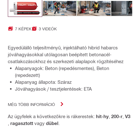
7 KÉPEK
3 VIDEÓK
Egyedülálló teljesítményű, injektálható hibrid habarcs
jóváhagyásokkal utólagosan beépített betonacél-
csatlakozásokhoz és szerkezeti alaplapok rögzítéséhez
Alapanyagok: Beton (repedésmentes), Beton
(repedezett)
Alapanyag állapota: Száraz
Jóváhagyások / tesztjelentések: ETA
MÉG TÖBB INFORMÁCIÓ
Az ügyfelek a következőkre is rákerestek:
hit-hy
,
200-r
,
V3
,
ragasztott
vagy
dübel
.