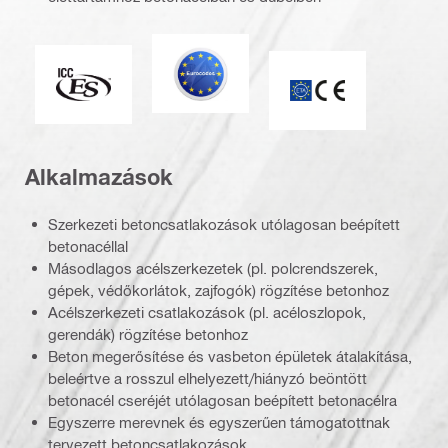
Eurocode
ICC-ES
ETA_CE_Logo_2to1
Alkalmazások
Szerkezeti betoncsatlakozások utólagosan beépített
betonacéllal
Másodlagos acélszerkezetek (pl. polcrendszerek,
gépek, védőkorlátok, zajfogók) rögzítése betonhoz
Acélszerkezeti csatlakozások (pl. acéloszlopok,
gerendák) rögzítése betonhoz
Beton megerősítése és vasbeton épületek átalakítása,
beleértve a rosszul elhelyezett/hiányzó beöntött
betonacél cseréjét utólagosan beépített betonacélra
Egyszerre merevnek és egyszerűen támogatottnak
tervezett betoncsatlakozások