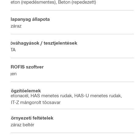
Beton (repedésmentes), Beton (repedezett)
Alapanyag állapota
Száraz
Jóváhagyások / tesztjelentések
ETA
PROFIS szoftver
Igen
Rögzítőelemek
Betonacél, HAS menetes rudak, HAS-U menetes rudak,
HIT-Z mángorolt tőcsavar
Környezeti feltételek
Száraz beltér