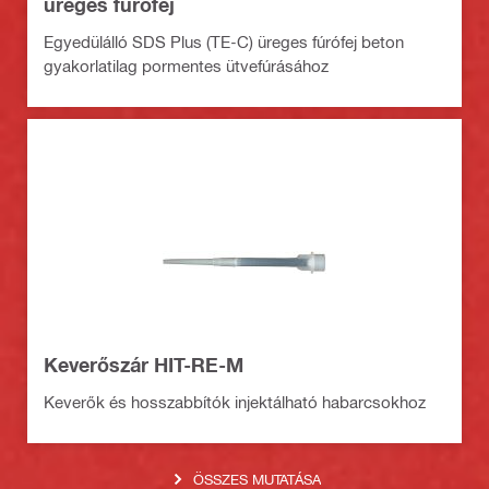
üreges fúrófej
Egyedülálló SDS Plus (TE-C) üreges fúrófej beton
gyakorlatilag pormentes ütvefúrásához
Keverőszár HIT-RE-M
Keverők és hosszabbítók injektálható habarcsokhoz
ÖSSZES MUTATÁSA