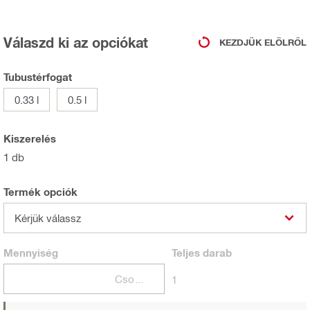
Válaszd ki az opciókat
KEZDJÜK ELÖLRŐL
Tubustérfogat
0.33 l
0.5 l
Kiszerelés
1 db
Termék opciók
Kérjük válassz
Mennyiség
Teljes
darab
Csomagok
1