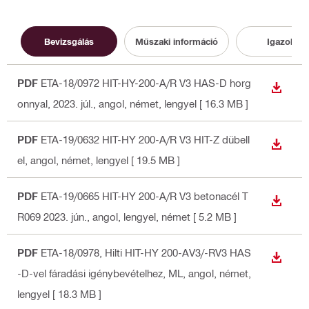
Bevizsgálás
Műszaki információ
Igazolás
PDF
ETA-18/0972 HIT-HY-200-A/R V3 HAS-D horg
LETÖLT
onnyal, 2023. júl.
, angol, német, lengyel
[ 16.3 MB ]
PDF
ETA-19/0632 HIT-HY 200-A/R V3 HIT-Z dübell
LETÖLT
el
, angol, német, lengyel
[ 19.5 MB ]
PDF
ETA-19/0665 HIT-HY 200-A/R V3 betonacél T
LETÖLT
R069 2023. jún.
, angol, lengyel, német
[ 5.2 MB ]
PDF
ETA-18/0978, Hilti HIT-HY 200-AV3/-RV3 HAS
LETÖLT
-D-vel fáradási igénybevételhez, ML
, angol, német,
lengyel
[ 18.3 MB ]