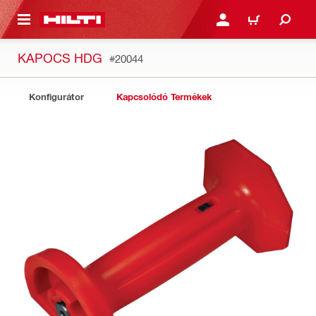
A TARTALOMRA
BEJELENTKEZÉS VAGY R
KOSÁR
KAPOCS HDG
#20044
Konfigurátor
Kapcsolódó Termékek