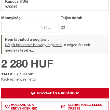
Kapocs HDG
#20044
Mennyiség
Teljes
darab
Csomagok
20
Nem láthatod a cég árait
Kérjük jelentkezz be vagy regisztrálj
a céged árainak
megtekintéséhez.
2 280 HUF
114 HUF
/
1 Darab
Kedvezményes nettó
HOZZÁADÁS A KOSÁRHOZ
HOZZÁADÁS A
ELÉRHETŐSÉG ELLEN
KEDVENCEKHEZ
ŐRZÉSE