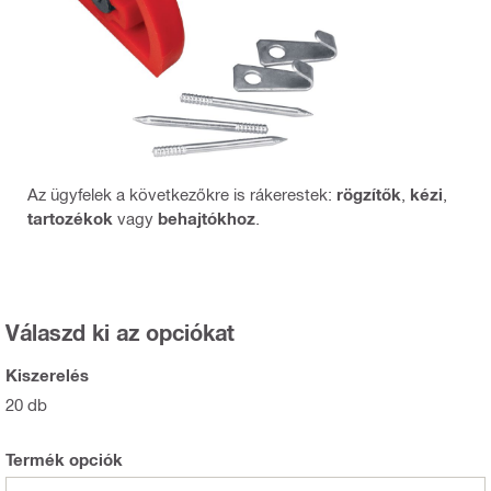
Az ügyfelek a következőkre is rákerestek:
rögzítők
,
kézi
,
tartozékok
vagy
behajtókhoz
.
Válaszd ki az opciókat
Kiszerelés
20 db
Termék opciók