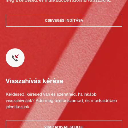
meg a kérdésed, és munkaidőben azonnal válaszolunk.
CSEVEGÉS INDÍTÁSA
Visszahívás kérése
Kérdésed, kérésed van és szeretnéd, ha inkább
visszahívnánk? Add meg telefonszámod, és munkaidőben
jelentkezünk.
VISSZAHÍVÁS KÉRÉSE