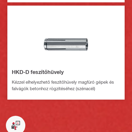
HKD-D feszítőhüvely
Kézzel elhelyezhető feszítőhüvely magfúró gépek és
falvágók betonhoz rögzítéséhez (szénacél)