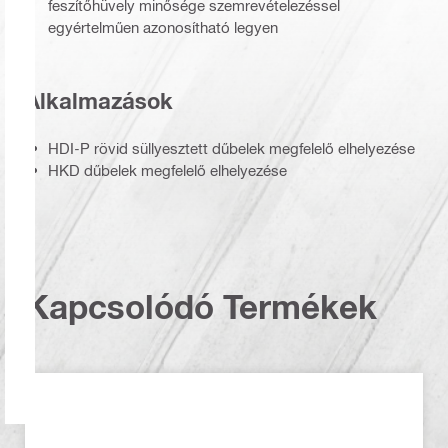
feszítőhüvely minősége szemrevételezéssel
egyértelműen azonosítható legyen
Alkalmazások
HDI-P rövid süllyesztett dűbelek megfelelő elhelyezése
HKD dűbelek megfelelő elhelyezése
Kapcsolódó Termékek