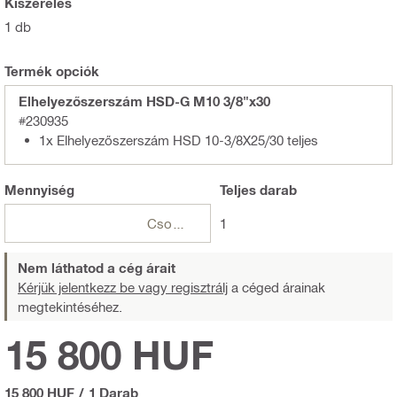
Kiszerelés
1 db
Termék opciók
Elhelyezőszerszám HSD-G M10 3/8"x30
#230935
1x Elhelyezőszerszám HSD 10-3/8X25/30 teljes
Mennyiség
Teljes
darab
Csomagok
1
Nem láthatod a cég árait
Kérjük jelentkezz be vagy regisztrálj
a céged árainak
megtekintéséhez.
15 800 HUF
15 800 HUF
/
1 Darab