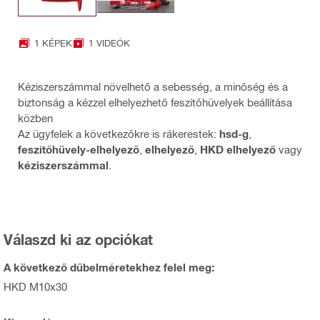
1 KÉPEK
1 VIDEÓK
Kéziszerszámmal növelhető a sebesség, a minőség és a
biztonság a kézzel elhelyezhető feszítőhüvelyek beállítása
közben
Az ügyfelek a következőkre is rákerestek:
hsd-g
,
feszítőhüvely-elhelyező
,
elhelyező
,
HKD elhelyező
vagy
kéziszerszámmal
.
Válaszd ki az opciókat
A következő dűbelméretekhez felel meg:
HKD M10x30