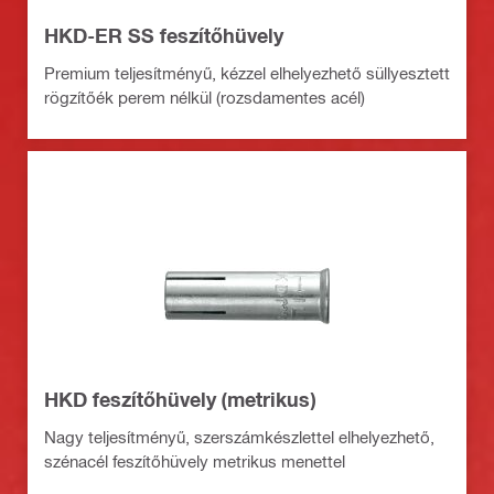
HKD-ER SS feszítőhüvely
Premium teljesítményű, kézzel elhelyezhető süllyesztett
rögzítőék perem nélkül (rozsdamentes acél)
HKD feszítőhüvely (metrikus)
Nagy teljesítményű, szerszámkészlettel elhelyezhető,
szénacél feszítőhüvely metrikus menettel