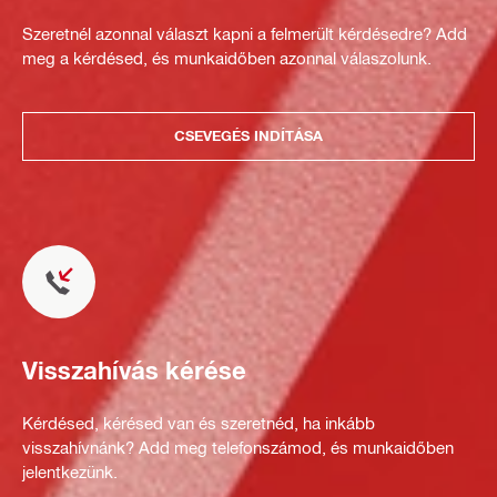
Szeretnél azonnal választ kapni a felmerült kérdésedre? Add
meg a kérdésed, és munkaidőben azonnal válaszolunk.
CSEVEGÉS INDÍTÁSA
Visszahívás kérése
Kérdésed, kérésed van és szeretnéd, ha inkább
visszahívnánk? Add meg telefonszámod, és munkaidőben
jelentkezünk.