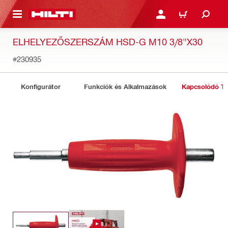
A TARTALOMRA
BEJELENTKEZÉS VAGY R
KOSÁR
ELHELYEZŐSZERSZÁM HSD-G M10 3/8"X30
#230935
Konfigurátor
Funkciók és Alkalmazások
Kapcsolódó T