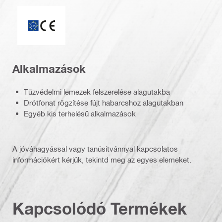
ETA_CE_Logo_2to1 (3608215)
Alkalmazások
Tűzvédelmi lemezek felszerelése alagutakba
Drótfonat rögzítése fújt habarcshoz alagutakban
Egyéb kis terhelésű alkalmazások
A jóváhagyással vagy tanúsítvánnyal kapcsolatos
információkért kérjük, tekintd meg az egyes elemeket.
Kapcsolódó Termékek