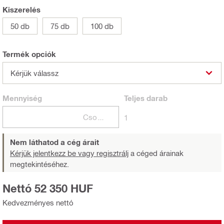
Kiszerelés
50 db
75 db
100 db
Termék opciók
Kérjük válassz
Mennyiség
Teljes
darab
Csomagok
1
Nem láthatod a cég árait
Kérjük jelentkezz be vagy regisztrálj
a céged árainak
megtekintéséhez.
Nettó 52 350 HUF
Kedvezményes nettó