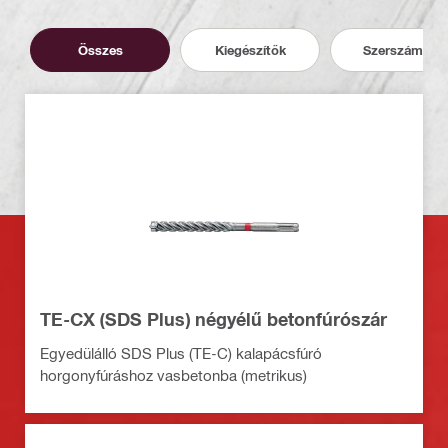
Összes
Kiegészítők
Szerszámok
TE-CX (SDS Plus) négyélű betonfúrószár
Egyedülálló SDS Plus (TE-C) kalapácsfúró
horgonyfúráshoz vasbetonba (metrikus)