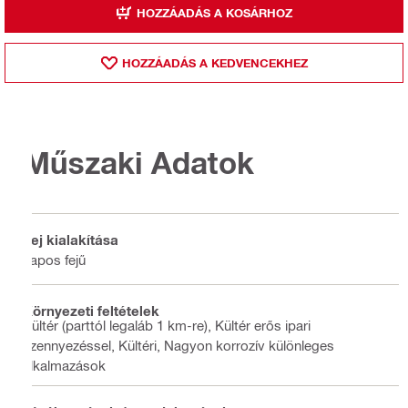
HOZZÁADÁS A KOSÁRHOZ
HOZZÁADÁS A KEDVENCEKHEZ
Műszaki Adatok
Fej kialakítása
Lapos fejű
Környezeti feltételek
Kültér (parttól legaláb 1 km-re), Kültér erős ipari
szennyezéssel, Kültéri, Nagyon korrozív különleges
alkalmazások