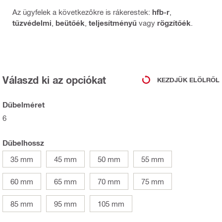
Az ügyfelek a következőkre is rákerestek:
hfb-r
,
tűzvédelmi
,
beütőék
,
teljesítményű
vagy
rögzítőék
.
Válaszd ki az opciókat
KEZDJÜK ELÖLRŐL
Dűbelméret
6
Dűbelhossz
35 mm
45 mm
50 mm
55 mm
60 mm
65 mm
70 mm
75 mm
85 mm
95 mm
105 mm