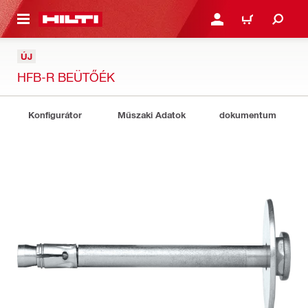
A TARTALOMRA
BEJELENTKEZÉS VAGY R
KOSÁR
ÚJ
HFB-R BEÜTŐÉK
Konfigurátor
Műszaki Adatok
dokumentum