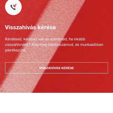
Visszahívás kérése
Kérdésed, kérésed van és szeretnéd, ha inkább
visszahívnánk? Add meg telefonszámod, és munkaidőben
jelentkezünk.
VISSZAHÍVÁS KÉRÉSE