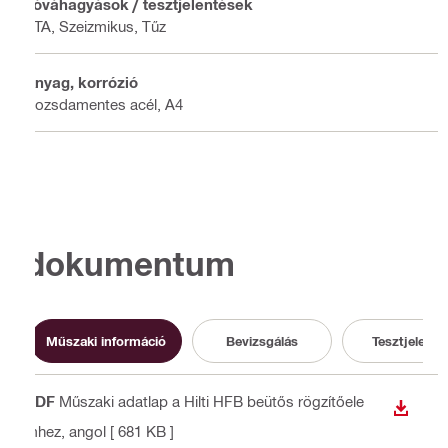
Jóváhagyások / tesztjelentések
ETA, Szeizmikus, Tűz
Anyag, korrózió
Rozsdamentes acél, A4
dokumentum
Műszaki információ
Bevizsgálás
Tesztjelenté
PDF
Műszaki adatlap a Hilti HFB beütős rögzítőele
LETÖLT
mhez
, angol
[ 681 KB ]