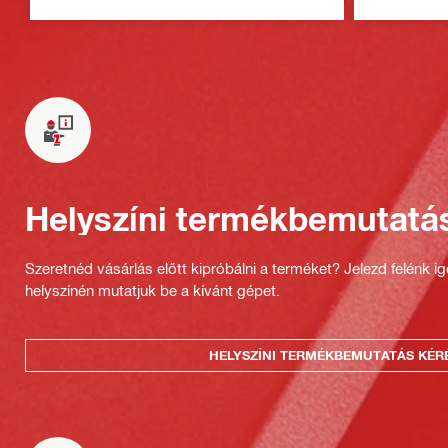
rögzítési m
Helyszíni termékbemutatá
Szeretnéd vásárlás előtt kipróbálni a terméket? Jelezd felénk i
helyszínén mutatjuk be a kívánt gépet.
HELYSZÍNI TERMÉKBEMUTATÁS KÉR