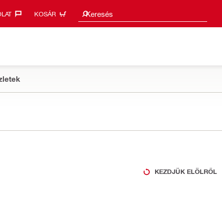
Keresési javaslatok
Keresés
LAT‎
KOSÁR
zletek
KEZDJÜK ELÖLRŐL