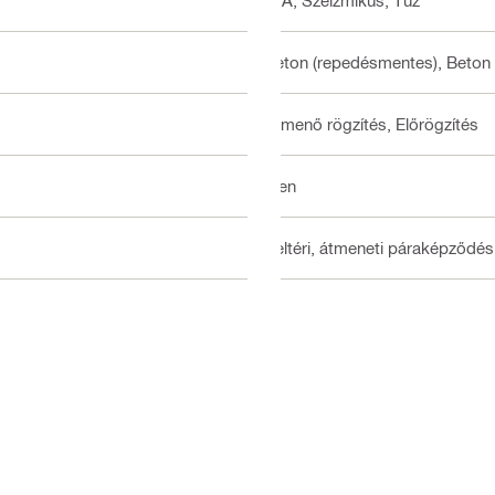
ETA, Szeizmikus, Tűz
Beton (repedésmentes), Beton 
Átmenő rögzítés, Előrögzítés
Igen
Beltéri, átmeneti páraképződés