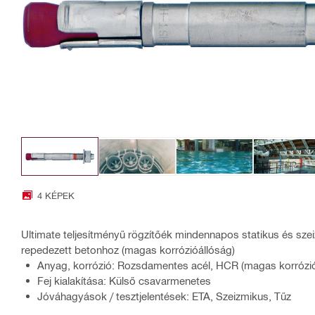
4 KÉPEK
Ultimate teljesítményű rögzítőék mindennapos statikus és sze
repedezett betonhoz (magas korrózióállóság)
Anyag, korrózió: Rozsdamentes acél, HCR (magas korrózió
Fej kialakítása: Külső csavarmenetes
Jóváhagyások / tesztjelentések: ETA, Szeizmikus, Tűz