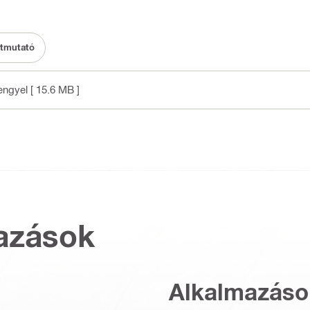
útmutató
lengyel
[ 15.6 MB ]
azások
Alkalmazáso