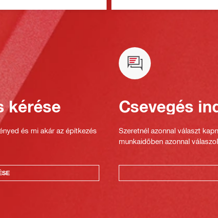
ódszerrel
s kérése
Csevegés ind
gényed és mi akár az építkezés
Szeretnél azonnal választ kap
munkaidőben azonnal válaszol
ÉSE