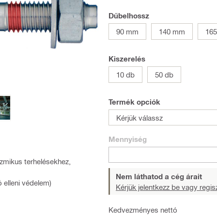
Dűbelhossz
90 mm
140 mm
16
Kiszerelés
10 db
50 db
Termék opciók
Kérjük válassz
Mennyiség
izmikus terhelésekhez,
Nem láthatod a cég árait
 elleni védelem)
Kérjük jelentkezz be vagy regisz
Kedvezményes nettó