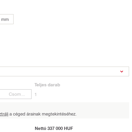
5 mm
Teljes
darab
Csomagok
1
trálj
a céged árainak megtekintéséhez.
Nettó 337 000 HUF