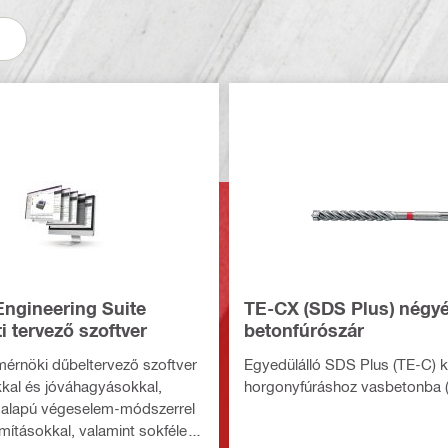
ngineering Suite
TE-CX (SDS Plus) négyé
i tervező szoftver
betonfúrószár
mérnöki dűbeltervező szoftver
Egyedülálló SDS Plus (TE-C) 
kal és jóváhagyásokkal,
horgonyfúráshoz vasbetonba (
lapú végeselem-módszerrel
mításokkal, valamint sokféle