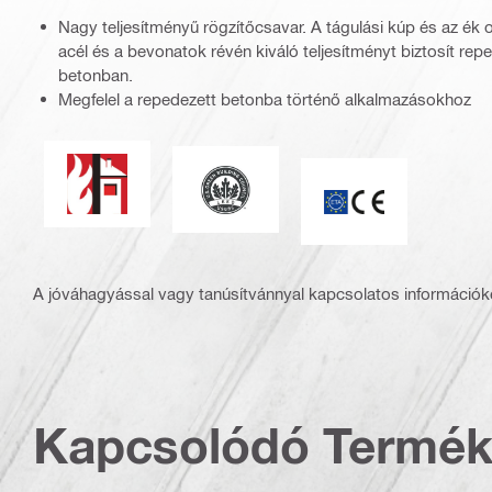
Nagy teljesítményű rögzítőcsavar. A tágulási kúp és az ék op
acél és a bevonatok révén kiváló teljesítményt biztosít re
betonban.
Megfelel a repedezett betonba történő alkalmazásokhoz
Tűzállóság
Irányítás az energia és környezetvé
ETA_CE_Logo_2to1
A jóváhagyással vagy tanúsítvánnyal kapcsolatos információké
Kapcsolódó Termé