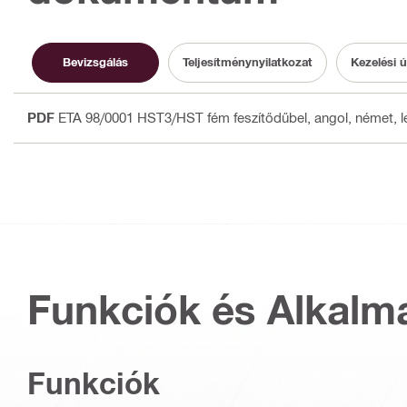
Bevizsgálás
Teljesítménynyilatkozat
Kezelési 
PDF
ETA 98/0001 HST3/HST fém feszítődűbel
, angol, német, 
Funkciók és Alkalm
Funkciók