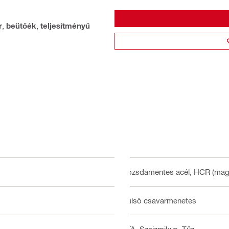
r
,
beütőék
,
teljesítményű
Rozsdamentes acél, HCR (magas
Külső csavarmenetes