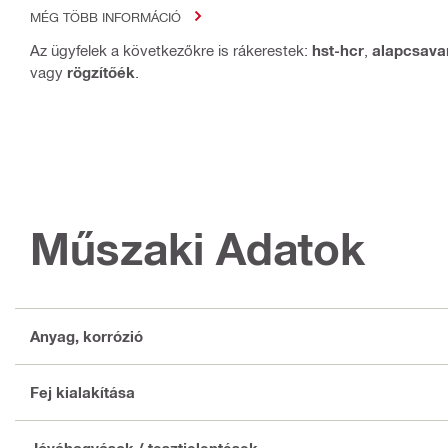
MÉG TÖBB INFORMÁCIÓ
Az ügyfelek a következőkre is rákerestek:
hst-hcr
,
alapcsava
vagy
rögzítőék
.
Műszaki Adatok
Anyag, korrózió
Fej kialakítása