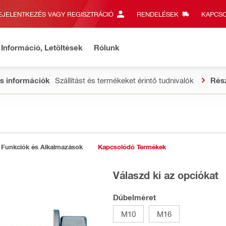
EJELENTKEZÉS VAGY REGISZTRÁCIÓ
RENDELÉSEK
KAPCSO
Információ, Letöltések
Rólunk
s információk
Szállítást és termékeket érintő tudnivalók
Rés
Funkciók és Alkalmazások
Kapcsolódó Termékek
Válaszd ki az opciókat
Dűbelméret
M10
M16