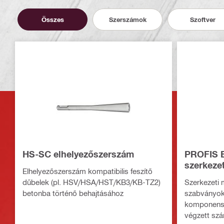
Összes
Szerszámok
Szoftver
HS-SC elhelyezőszerszám
PROFIS E
szerkezet
Elhelyezőszerszám kompatibilis feszítő
dűbelek (pl. HSV/HSA/HST/KB3/KB-TZ2)
Szerkezeti 
betonba történő behajtásához
szabványok
komponensa
végzett szá