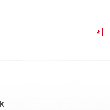
LETÖLT
k