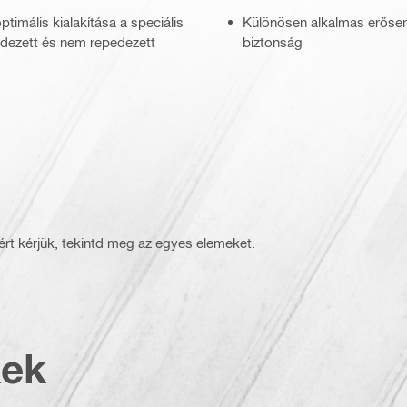
timális kialakítása a speciális
Különösen alkalmas erősen
pedezett és nem repedezett
biztonság
delmi tervezésben
 (3608215)
rt kérjük, tekintd meg az egyes elemeket.
kek