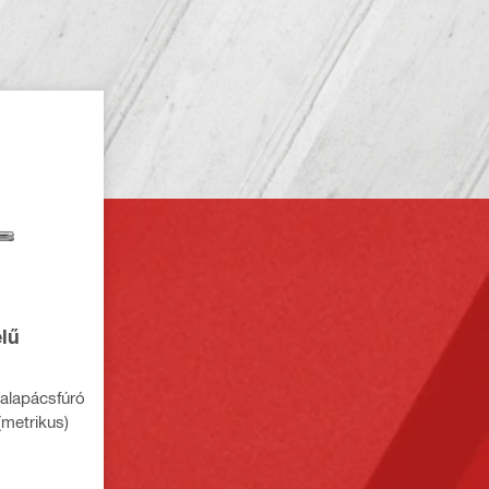
lű
kalapácsfúró
metrikus)