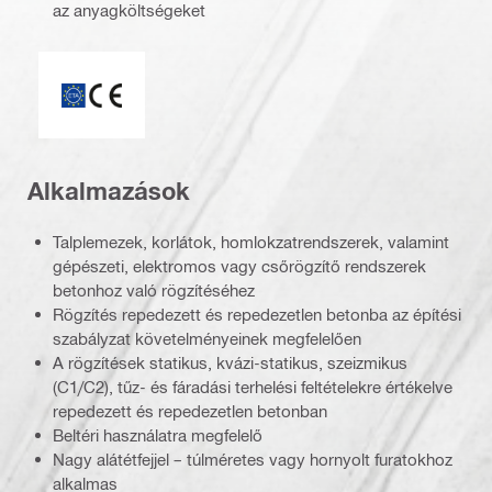
az anyagköltségeket
ETA_CE_Logo_2to1 (3608215)
Alkalmazások
Talplemezek, korlátok, homlokzatrendszerek, valamint
gépészeti, elektromos vagy csőrögzítő rendszerek
betonhoz való rögzítéséhez
Rögzítés repedezett és repedezetlen betonba az építési
szabályzat követelményeinek megfelelően
A rögzítések statikus, kvázi-statikus, szeizmikus
(C1/C2), tűz- és fáradási terhelési feltételekre értékelve
repedezett és repedezetlen betonban
Beltéri használatra megfelelő
Nagy alátétfejjel – túlméretes vagy hornyolt furatokhoz
alkalmas