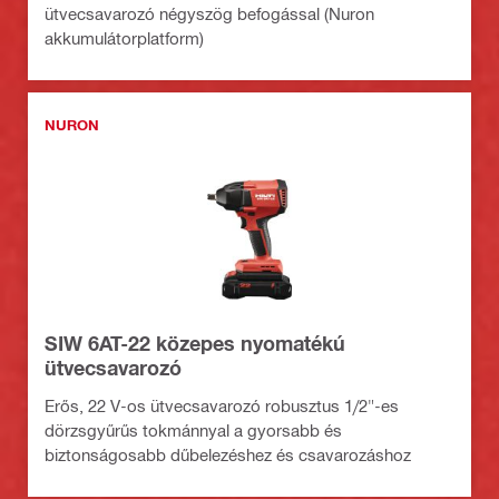
ütvecsavarozó négyszög befogással (Nuron
akkumulátorplatform)
NURON
SIW 6AT-22 közepes nyomatékú
ütvecsavarozó
Erős, 22 V-os ütvecsavarozó robusztus 1/2"-es
dörzsgyűrűs tokmánnyal a gyorsabb és
biztonságosabb dűbelezéshez és csavarozáshoz