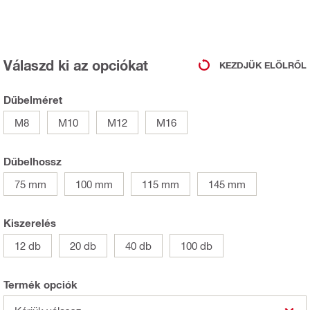
Válaszd ki az opciókat
KEZDJÜK ELÖLRŐL
Dűbelméret
M8
M10
M12
M16
Dűbelhossz
75 mm
100 mm
115 mm
145 mm
Kiszerelés
12 db
20 db
40 db
100 db
Termék opciók