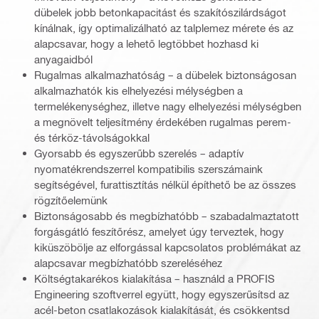
dübelek jobb betonkapacitást és szakítószilárdságot
kínálnak, így optimalizálható az talplemez mérete és az
alapcsavar, hogy a lehető legtöbbet hozhasd ki
anyagaidból
Rugalmas alkalmazhatóság – a dübelek biztonságosan
alkalmazhatók kis elhelyezési mélységben a
termelékenységhez, illetve nagy elhelyezési mélységben
a megnövelt teljesítmény érdekében rugalmas perem-
és térköz-távolságokkal
Gyorsabb és egyszerűbb szerelés – adaptív
nyomatékrendszerrel kompatibilis szerszámaink
segítségével, furattisztítás nélkül építhető be az összes
rögzítőelemünk
Biztonságosabb és megbízhatóbb – szabadalmaztatott
forgásgátló feszítőrész, amelyet úgy terveztek, hogy
kiküszöbölje az elforgással kapcsolatos problémákat az
alapcsavar megbízhatóbb szereléséhez
Költségtakarékos kialakítása – használd a PROFIS
Engineering szoftverrel együtt, hogy egyszerűsítsd az
acél-beton csatlakozások kialakítását, és csökkentsd