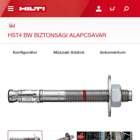
A TARTALOMRA
BEJELENTKEZÉS VAGY R
KOSÁR
ÚJ
HST4 BW BIZTONSÁGI ALAPCSAVAR
Konfigurátor
Műszaki Adatok
dokumentum