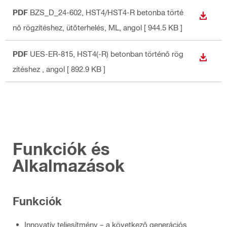
PDF
BZS_D_24-602, HST4/HST4-R betonba törté
LETÖLT
nő rögzítéshez, ütőterhelés, ML
, angol
[ 944.5 KB ]
PDF
UES-ER-815, HST4(-R) betonban történő rög
LETÖLT
zítéshez
, angol
[ 892.9 KB ]
Funkciók és
Alkalmazások
Funkciók
Innovatív teljesítmény – a következő generációs