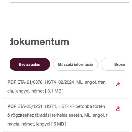
dokumentum
Bevizsgálás
Műszaki információ
Brosúra
PDF
ETA-21/0878_HST4_02/2024_ML
, angol, fran
LETÖLT
cia, lengyel, német
[ 8.1 MB ]
PDF
ETA-25/1251, HST4, HST4-R betonba történ
LETÖLT
ő rögzítéshez fáradási terhelés esetén, ML
, angol, f
rancia, német, lengyel
[ 5 MB ]