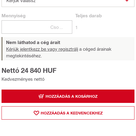
Kérjük válassz
Mennyiség
Teljes
darab
Csomagok
1
Nem láthatod a cég árait
Kérjük jelentkezz be vagy regisztrálj
a céged árainak
megtekintéséhez.
Nettó 24 840 HUF
Kedvezményes nettó
HOZZÁADÁS A KOSÁRHOZ
HOZZÁADÁS A KEDVENCEKHEZ