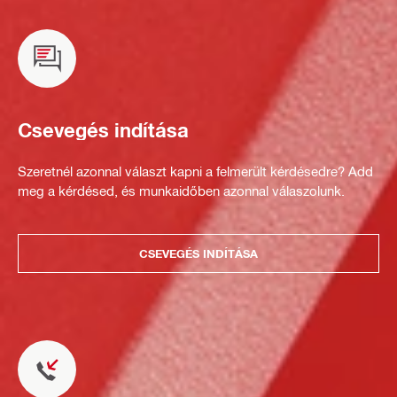
Csevegés indítása
Szeretnél azonnal választ kapni a felmerült kérdésedre? Add
meg a kérdésed, és munkaidőben azonnal válaszolunk.
CSEVEGÉS INDÍTÁSA