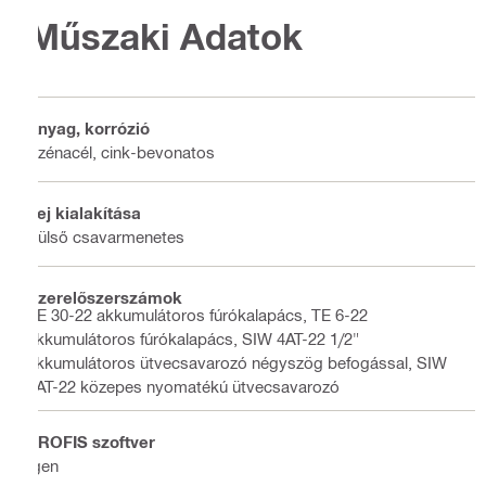
Műszaki Adatok
Anyag, korrózió
Szénacél, cink-bevonatos
Fej kialakítása
Külső csavarmenetes
Szerelőszerszámok
TE 30-22 akkumulátoros fúrókalapács, TE 6-22
akkumulátoros fúrókalapács, SIW 4AT-22 1/2"
akkumulátoros ütvecsavarozó négyszög befogással, SIW
6AT-22 közepes nyomatékú ütvecsavarozó
PROFIS szoftver
Igen