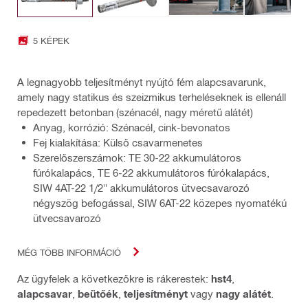
5 KÉPEK
A legnagyobb teljesítményt nyújtó fém alapcsavarunk,
amely nagy statikus és szeizmikus terheléseknek is ellenáll
repedezett betonban (szénacél, nagy méretű alátét)
Anyag, korrózió: Szénacél, cink-bevonatos
Fej kialakítása: Külső csavarmenetes
Szerelőszerszámok: TE 30-22 akkumulátoros
fúrókalapács, TE 6-22 akkumulátoros fúrókalapács,
SIW 4AT-22 1/2" akkumulátoros ütvecsavarozó
négyszög befogással, SIW 6AT-22 közepes nyomatékú
ütvecsavarozó
MÉG TÖBB INFORMÁCIÓ
Az ügyfelek a következőkre is rákerestek:
hst4
,
alapcsavar
,
beütőék
,
teljesítményt
vagy
nagy alátét
.