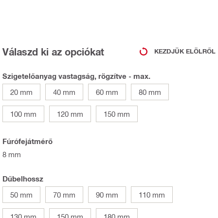
Válaszd ki az opciókat
KEZDJÜK ELÖLRŐL
Szigetelőanyag vastagság, rögzítve - max.
20 mm
40 mm
60 mm
80 mm
100 mm
120 mm
150 mm
Fúrófejátmérő
8 mm
Dűbelhossz
50 mm
70 mm
90 mm
110 mm
130 mm
150 mm
180 mm