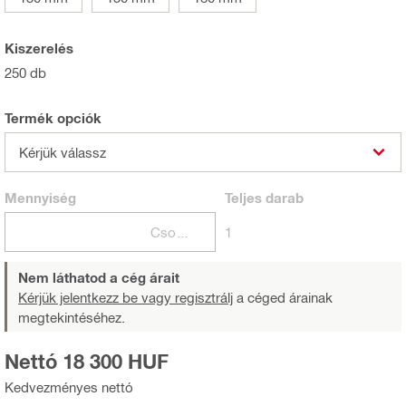
Kiszerelés
250 db
Termék opciók
Kérjük válassz
Mennyiség
Teljes
darab
Csomagok
1
Nem láthatod a cég árait
Kérjük jelentkezz be vagy regisztrálj
a céged árainak
megtekintéséhez.
Nettó 18 300 HUF
Kedvezményes nettó