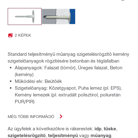
2 KÉPEK
Standard teljesítményű műanyag szigetelésrögzítő kemény
szigetelőanyagok rögzítésére betonban és téglafalban
Alapanyagok: Falazat (tömör), Üreges falazat, Beton
(kemény)
Működési elv: Beütőék
Szigetelőanyag: Kőzetgyapot, Puha lemez (pl. EPS),
Kemény lemezek (pl. extrudált polisztirol, poliuretán
PUR/PIR)
MÉG TÖBB INFORMÁCIÓ
Az ügyfelek a következőkre is rákerestek:
idp
,
tüske
,
szigetelésrögzítő
,
teljesítményű
vagy
műanyag
.