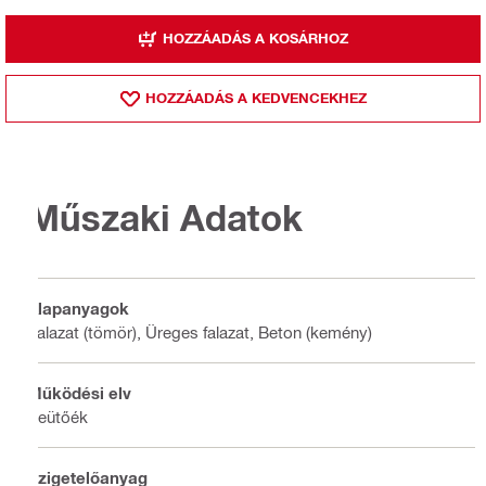
HOZZÁADÁS A KOSÁRHOZ
HOZZÁADÁS A KEDVENCEKHEZ
Műszaki Adatok
Alapanyagok
Falazat (tömör), Üreges falazat, Beton (kemény)
Működési elv
Beütőék
Szigetelőanyag