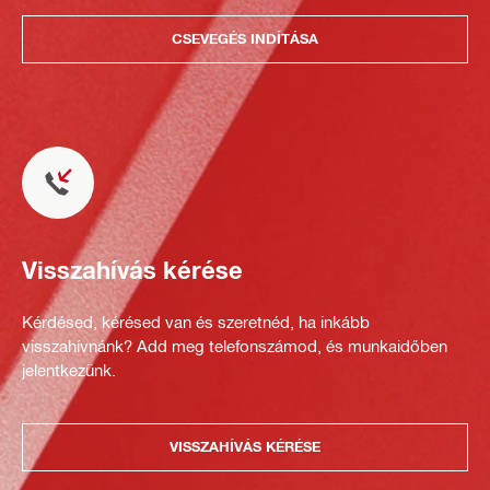
CSEVEGÉS INDÍTÁSA
Visszahívás kérése
Kérdésed, kérésed van és szeretnéd, ha inkább
visszahívnánk? Add meg telefonszámod, és munkaidőben
jelentkezünk.
VISSZAHÍVÁS KÉRÉSE