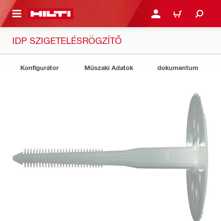
A TARTALOMRA
BEJELENTKEZÉS VAGY R
KOSÁR
IDP SZIGETELÉSRÖGZÍTŐ
Konfigurátor
Műszaki Adatok
dokumentum