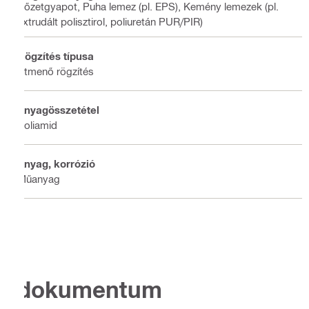
Kőzetgyapot, Puha lemez (pl. EPS), Kemény lemezek (pl.
extrudált polisztirol, poliuretán PUR/PIR)
Rögzítés típusa
Átmenő rögzítés
Anyagösszetétel
Poliamid
Anyag, korrózió
Műanyag
dokumentum