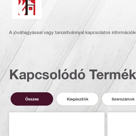
A jóváhagyással vagy tanúsítvánnyal kapcsolatos információké
Kapcsolódó Termé
Összes
Kiegészítők
Szerszámok