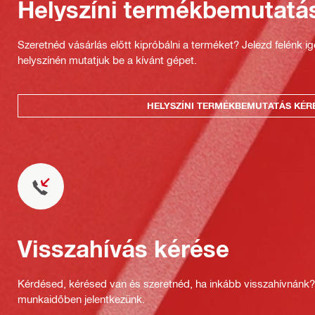
Helyszíni termékbemutatá
Szeretnéd vásárlás előtt kipróbálni a terméket? Jelezd felénk i
helyszínén mutatjuk be a kívánt gépet.
HELYSZÍNI TERMÉKBEMUTATÁS KÉR
Visszahívás kérése
Kérdésed, kérésed van és szeretnéd, ha inkább visszahívnánk
munkaidőben jelentkezünk.