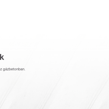
k
ez gázbetonban.