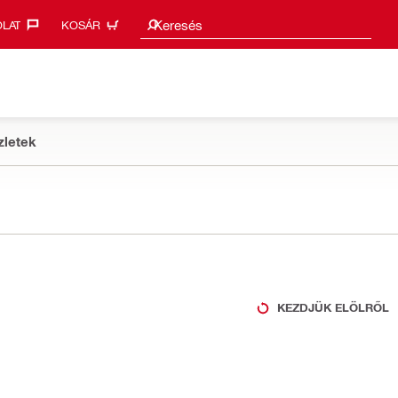
Keresési javaslatok
Keresés
LAT‎
KOSÁR
zletek
KEZDJÜK ELÖLRŐL