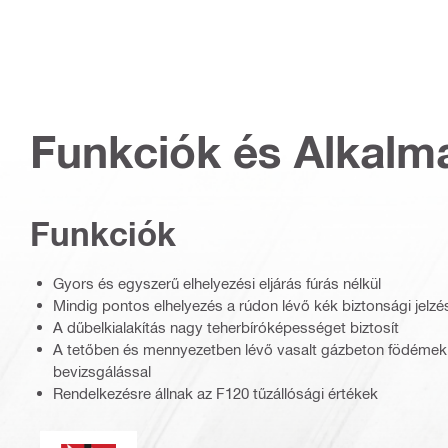
Funkciók és Alkalm
Funkciók
Gyors és egyszerű elhelyezési eljárás fúrás nélkül
Mindig pontos elhelyezés a rúdon lévő kék biztonsági jel
A dűbelkialakítás nagy teherbíróképességet biztosít
A tetőben és mennyezetben lévő vasalt gázbeton födémek h
bevizsgálással
Rendelkezésre állnak az F120 tűzállósági értékek
Tűzállóság