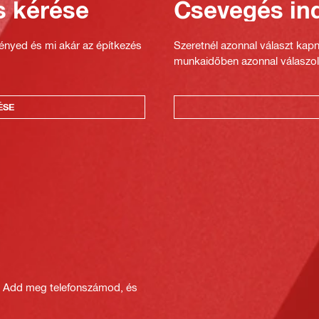
s kérése
Csevegés ind
gényed és mi akár az építkezés
Szeretnél azonnal választ kap
munkaidőben azonnal válaszol
ÉSE
? Add meg telefonszámod, és