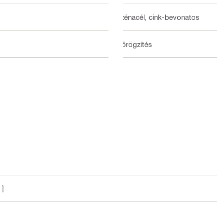
Szénacél, cink-bevonatos
Előrögzítés
 ]