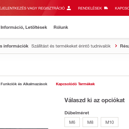
EJELENTKEZÉS VAGY REGISZTRÁCIÓ
RENDELÉSEK
KAPCSO
Információ, Letöltések
Rólunk
s információk
Szállítást és termékeket érintő tudnivalók
Rés
Funkciók és Alkalmazások
Kapcsolódó Termékek
Válaszd ki az opciókat
Dűbelméret
M6
M8
M10