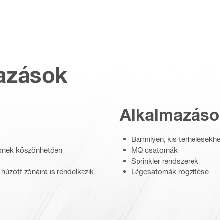
azások
Alkalmazáso
Bármilyen, kis terhelésekh
zésnek köszönhetően
MQ csatornák
Sprinkler rendszerek
úzott zónáira is rendelkezik
Légcsatornák rögzítése