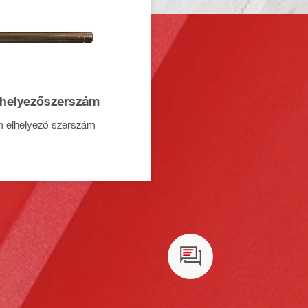
helyezőszerszám
m elhelyező szerszám