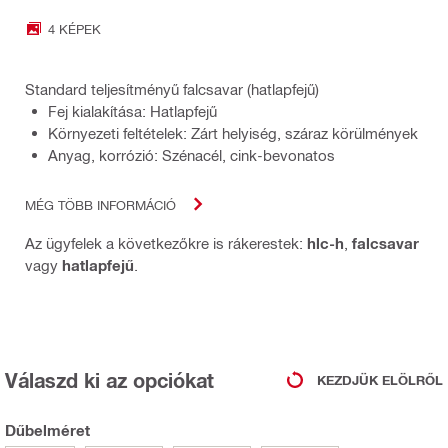
4 KÉPEK
Standard teljesítményű falcsavar (hatlapfejű)
Fej kialakítása: Hatlapfejű
Környezeti feltételek: Zárt helyiség, száraz körülmények
Anyag, korrózió: Szénacél, cink-bevonatos
MÉG TÖBB INFORMÁCIÓ
Az ügyfelek a következőkre is rákerestek:
hlc-h
,
falcsavar
vagy
hatlapfejű
.
Válaszd ki az opciókat
KEZDJÜK ELÖLRŐL
Dűbelméret