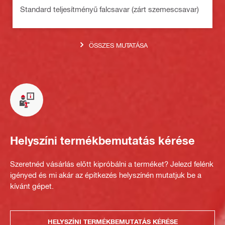
Standard teljesítményű falcsavar (zárt szemescsavar)
ÖSSZES MUTATÁSA
Helyszíni termékbemutatás kérése
Szeretnéd vásárlás előtt kipróbálni a terméket? Jelezd felénk
igényed és mi akár az építkezés helyszínén mutatjuk be a
kívánt gépet.
HELYSZÍNI TERMÉKBEMUTATÁS KÉRÉSE