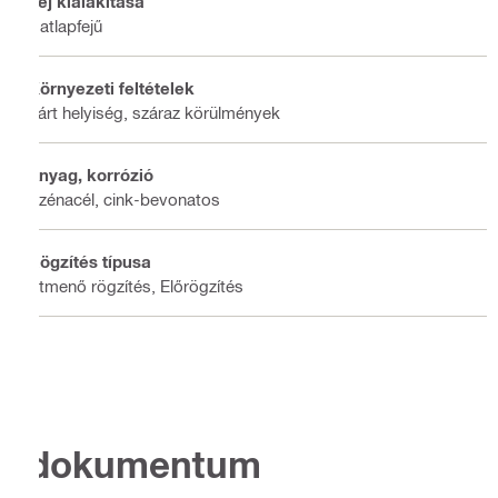
Fej kialakítása
Hatlapfejű
Környezeti feltételek
Zárt helyiség, száraz körülmények
Anyag, korrózió
Szénacél, cink-bevonatos
Rögzítés típusa
Átmenő rögzítés, Előrögzítés
dokumentum