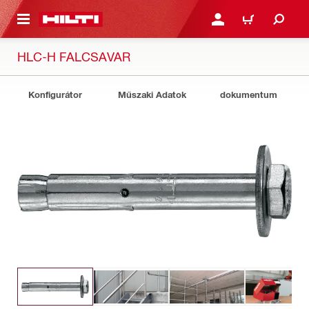
A TARTALOMRA
BEJELENTKEZÉS VAGY R
KOSÁR
HLC-H FALCSAVAR
Konfigurátor
Műszaki Adatok
dokumentum