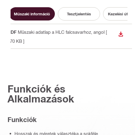
Műszaki információ
Tesztjelentés
Kezelési útmu
PDF
Műszaki adatlap a HLC falcsavarhoz
, angol
[
LETÖLT
570 KB ]
Funkciók és
Alkalmazások
Funkciók
Hosszak és méretek választéka a sokféle