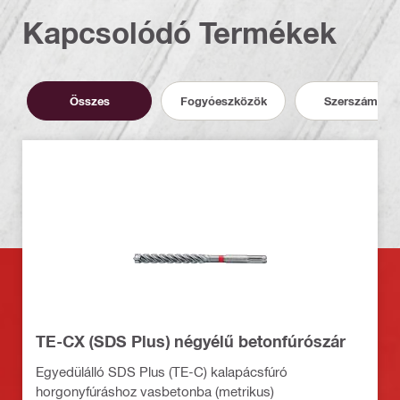
Kapcsolódó Termékek
Összes
Fogyóeszközök
Szerszámok
TE-CX (SDS Plus) négyélű betonfúrószár
Egyedülálló SDS Plus (TE-C) kalapácsfúró
horgonyfúráshoz vasbetonba (metrikus)