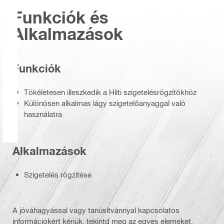
Funkciók és
Alkalmazások
Funkciók
Tökéletesen illeszkedik a Hilti szigetelésrögzítőkhöz
Különösen alkalmas lágy szigetelőanyaggal való
használatra
Alkalmazások
Szigetelés rögzítése
A jóváhagyással vagy tanúsítvánnyal kapcsolatos
információkért kérjük, tekintd meg az egyes elemeket.