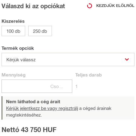
Válaszd ki az opciókat
KEZDJÜK ELÖLRŐL
Kiszerelés
100 db
250 db
Termék opciók
Kérjük válassz
Mennyiség
Teljes
darab
Csomagok
1
Nem láthatod a cég árait
Kérjük jelentkezz be vagy regisztrálj
a céged árainak
megtekintéséhez.
Nettó 43 750 HUF