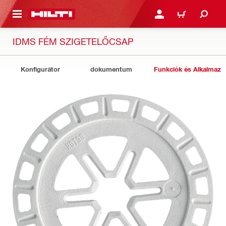
A TARTALOMRA
BEJELENTKEZÉS VAGY R
KOSÁR
IDMS FÉM SZIGETELŐCSAP
Konfigurátor
dokumentum
Funkciók és Alkalmazá