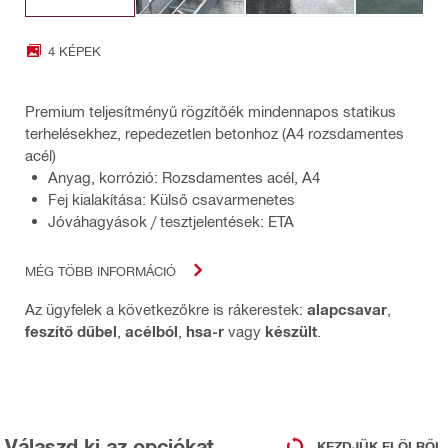
4 KÉPEK
Premium teljesítményű rögzítőék mindennapos statikus
terhelésekhez, repedezetlen betonhoz (A4 rozsdamentes
acél)
Anyag, korrózió: Rozsdamentes acél, A4
Fej kialakítása: Külső csavarmenetes
Jóváhagyások / tesztjelentések: ETA
MÉG TÖBB INFORMÁCIÓ
Az ügyfelek a következőkre is rákerestek:
alapcsavar
,
feszítő dűbel
,
acélból
,
hsa-r
vagy
készült
.
Válaszd ki az opciókat
KEZDJÜK ELÖLRŐL