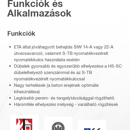
Funkciók és
Alkalmazások
Funkciók
ETA által jóváhagyott behajtás SIW 14-A vagy 22-A
ütvecsavarozó, valamint S-TB nyomatékvezérelt
nyomatékkulcs használata esetén
Dübelek gyorsabb és egyszerűbb elhelyezése a HS-SC
dübelelhelyező szerszámmal és az S-TB
nyomatékvezérelt nyomatékkulccsal
Nagy terhelések (a beton erejének optimális
kihasználása)
Legkisebb perem- és tengelytávolsággal rögzíthető
Háromféle elhelyezési mélység - variálható rögzítések
Tűzállóság
Irányítás az energia és környezetvéd
CE jelzés