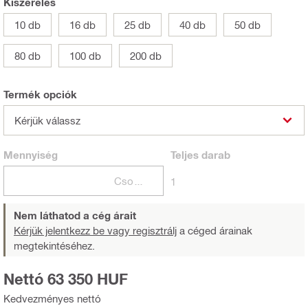
Kiszerelés
10 db
16 db
25 db
40 db
50 db
80 db
100 db
200 db
Termék opciók
Kérjük válassz
Mennyiség
Teljes
darab
Csomagok
1
Nem láthatod a cég árait
Kérjük jelentkezz be vagy regisztrálj
a céged árainak
megtekintéséhez.
Nettó 63 350 HUF
Kedvezményes nettó