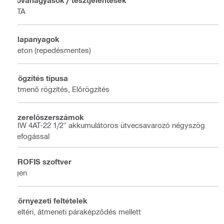
ETA
Alapanyagok
Beton (repedésmentes)
Rögzítés típusa
Átmenő rögzítés, Előrögzítés
Szerelőszerszámok
SIW 4AT-22 1/2" akkumulátoros ütvecsavarozó négyszög
befogással
PROFIS szoftver
Igen
Környezeti feltételek
Beltéri, átmeneti páraképződés mellett