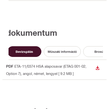
dokumentum
Bevizsgálás
Műszaki információ
Brosúra
PDF
ETA-11/0374 HSA alapcsavar (ETAG 001-02,
LETÖLT
Option 7)
, angol, német, lengyel
[ 9.2 MB ]