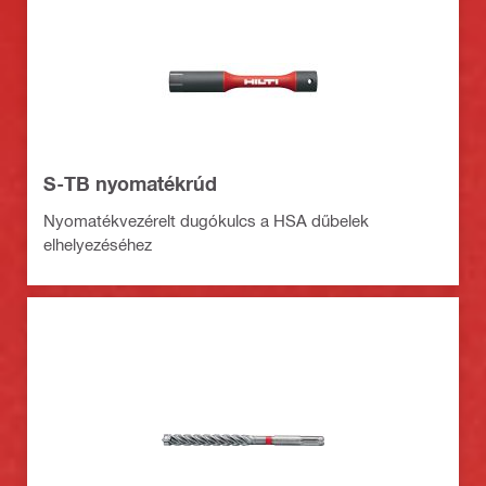
S-TB nyomatékrúd
Nyomatékvezérelt dugókulcs a HSA dűbelek
elhelyezéséhez