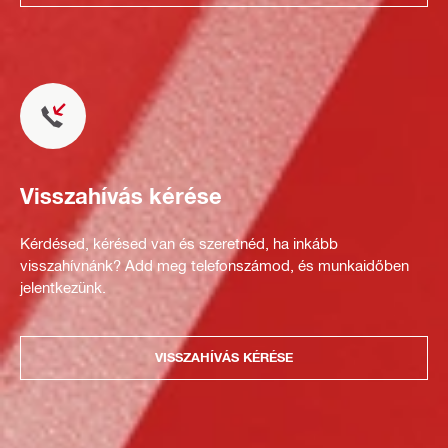
Visszahívás kérése
Kérdésed, kérésed van és szeretnéd, ha inkább
visszahívnánk? Add meg telefonszámod, és munkaidőben
jelentkezünk.
VISSZAHÍVÁS KÉRÉSE