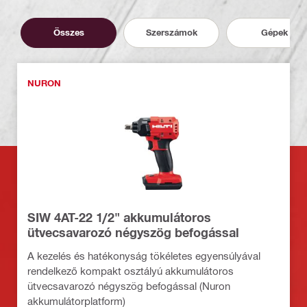
Összes
Szerszámok
Gépek
NURON
SIW 4AT-22 1/2" akkumulátoros
ütvecsavarozó négyszög befogással
A kezelés és hatékonyság tökéletes egyensúlyával
rendelkező kompakt osztályú akkumulátoros
ütvecsavarozó négyszög befogással (Nuron
akkumulátorplatform)