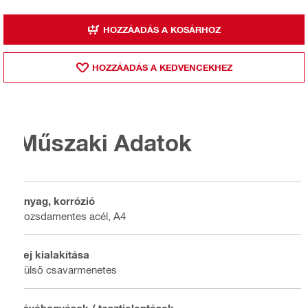
HOZZÁADÁS A KOSÁRHOZ
HOZZÁADÁS A KEDVENCEKHEZ
Műszaki Adatok
Anyag, korrózió
Rozsdamentes acél, A4
Fej kialakítása
Külső csavarmenetes
Jóváhagyások / tesztjelentések