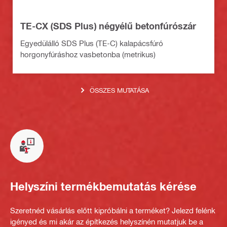
TE-CX (SDS Plus) négyélű betonfúrószár
Egyedülálló SDS Plus (TE-C) kalapácsfúró
horgonyfúráshoz vasbetonba (metrikus)
ÖSSZES MUTATÁSA
Helyszíni termékbemutatás kérése
Szeretnéd vásárlás előtt kipróbálni a terméket? Jelezd felénk
igényed és mi akár az építkezés helyszínén mutatjuk be a