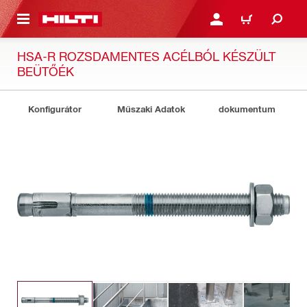
A TARTALOMRA
BEJELENTKEZÉS VAGY R
KOSÁR
HSA-R ROZSDAMENTES ACÉLBÓL KÉSZÜLT
BEÜTŐÉK
Konfigurátor
Műszaki Adatok
dokumentum