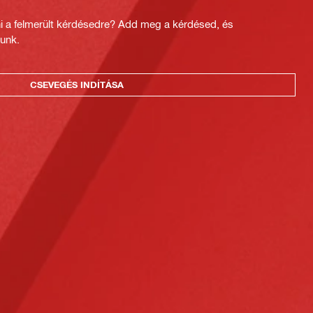
ni a felmerült kérdésedre? Add meg a kérdésed, és
unk.
CSEVEGÉS INDÍTÁSA