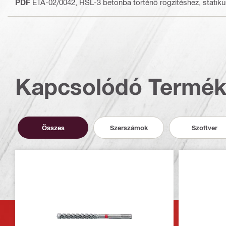
PDF
ETA-02/0042, HSL-3 betonba történő rögzítéshez, statiku
Kapcsolódó Termé
Összes
Szerszámok
Szoftver