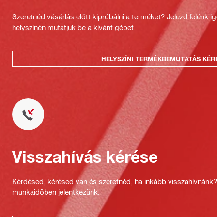
Szeretnéd vásárlás előtt kipróbálni a terméket? Jelezd felénk i
helyszínén mutatjuk be a kívánt gépet.
HELYSZÍNI TERMÉKBEMUTATÁS KÉR
Visszahívás kérése
Kérdésed, kérésed van és szeretnéd, ha inkább visszahívnánk
munkaidőben jelentkezünk.