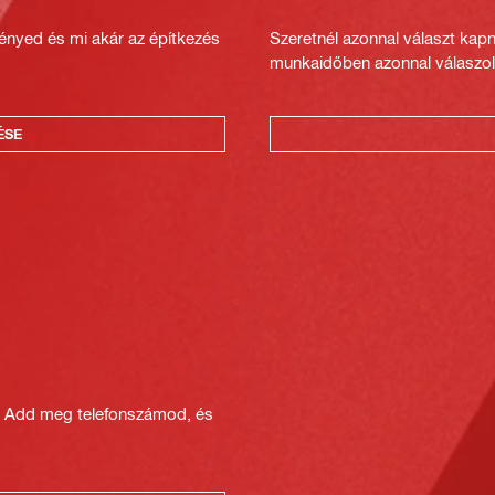
gényed és mi akár az építkezés
Szeretnél azonnal választ kap
munkaidőben azonnal válaszol
ÉSE
? Add meg telefonszámod, és