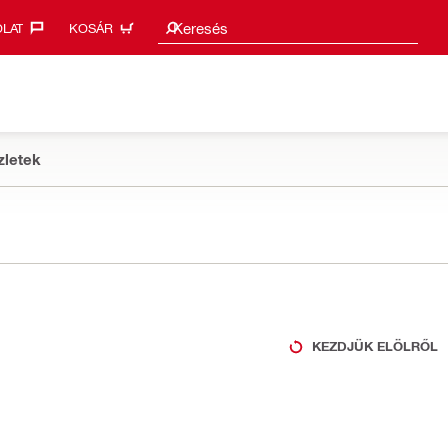
Keresési javaslatok
Keresés
LAT‎
KOSÁR
zletek
KEZDJÜK ELÖLRŐL