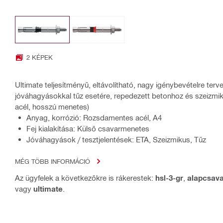
2 KÉPEK
Ultimate teljesítményű, eltávolítható, nagy igénybevételre terv
jóváhagyásokkal tűz esetére, repedezett betonhoz és szeizm
acél, hosszú menetes)
Anyag, korrózió: Rozsdamentes acél, A4
Fej kialakítása: Külső csavarmenetes
Jóváhagyások / tesztjelentések: ETA, Szeizmikus, Tűz
MÉG TÖBB INFORMÁCIÓ
Az ügyfelek a következőkre is rákerestek:
hsl-3-gr
,
alapcsava
vagy
ultimate
.