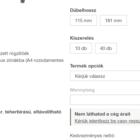
Dűbelhossz
115 mm
181 mm
Kiszerelés
10 db
40 db
ezett rögzítőék
ikus zónákba (A4 rozsdamentes
Termék opciók
Kérjük válassz
Mennyiség
r
,
teherbírású
,
eltávolítható
Nem láthatod a cég árait
Kérjük jelentkezz be vagy regisz
Kedvezményes nettó