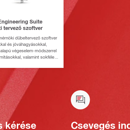
ngineering Suite
i tervező szoftver
mérnöki dűbeltervező szoftver
kal és jóváhagyásokkal,
lapú végeselem-módszerrel
mításokkal, valamint sokféle
ódszerrel
s kérése
Csevegés ind