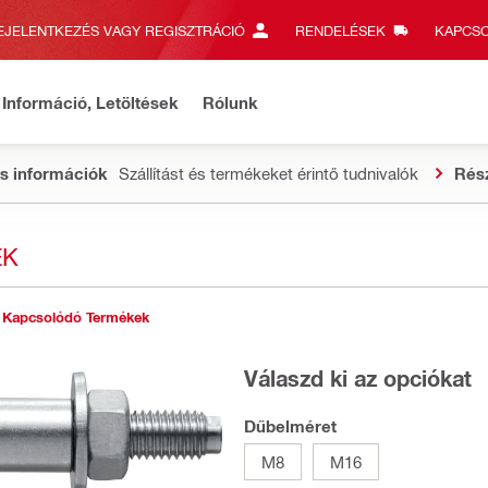
EJELENTKEZÉS VAGY REGISZTRÁCIÓ
RENDELÉSEK
KAPCSO
Információ, Letöltések
Rólunk
s információk
Szállítást és termékeket érintő tudnivalók
Rés
ÉK
Kapcsolódó Termékek
Válaszd ki az opciókat
Dűbelméret
M8
M16