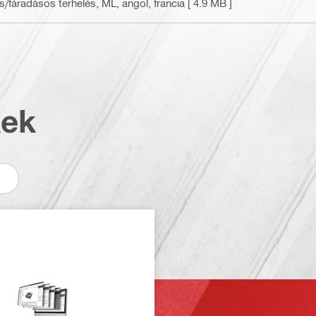
s/fáradásos terhelés, ML
, angol, francia
[ 4.9 MB ]
kek