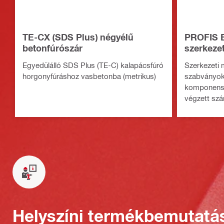
TE-CX (SDS Plus) négyélű
PROFIS E
betonfúrószár
szerkezet
Egyedülálló SDS Plus (TE-C) kalapácsfúró
Szerkezeti 
horgonyfúráshoz vasbetonba (metrikus)
szabványok
komponensa
végzett szá
rögzítési m
Helyszíni termékbemutatá