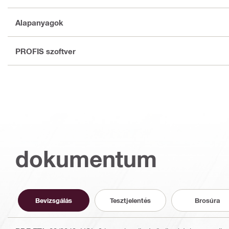
Alapanyagok
PROFIS szoftver
dokumentum
Bevizsgálás
Tesztjelentés
Brosúra