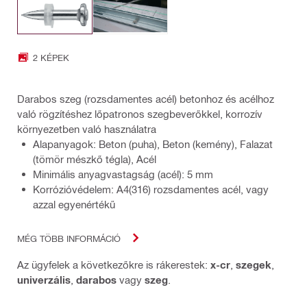
2 KÉPEK
Darabos szeg (rozsdamentes acél) betonhoz és acélhoz
való rögzítéshez lőpatronos szegbeverőkkel, korrozív
környezetben való használatra
Alapanyagok: Beton (puha), Beton (kemény), Falazat
(tömör mészkő tégla), Acél
Minimális anyagvastagság (acél): 5 mm
Korrózióvédelem: A4(316) rozsdamentes acél, vagy
azzal egyenértékű
MÉG TÖBB INFORMÁCIÓ
Az ügyfelek a következőkre is rákerestek:
x-cr
,
szegek
,
univerzális
,
darabos
vagy
szeg
.