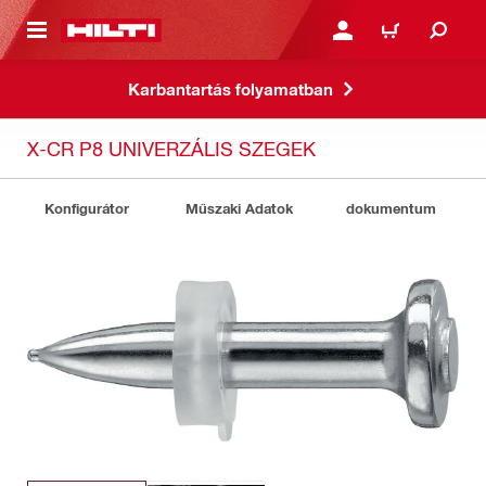
A TARTALOMRA
BEJELENTKEZÉS VAGY R
KOSÁR
Karbantartás folyamatban
X-CR P8 UNIVERZÁLIS SZEGEK
Konfigurátor
Műszaki Adatok
dokumentum