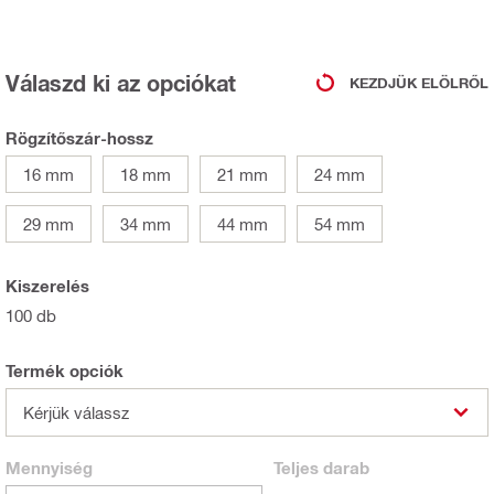
Válaszd ki az opciókat
KEZDJÜK ELÖLRŐL
Rögzítőszár-hossz
16 mm
18 mm
21 mm
24 mm
29 mm
34 mm
44 mm
54 mm
Kiszerelés
100 db
Termék opciók
Kérjük válassz
Mennyiség
Teljes
darab