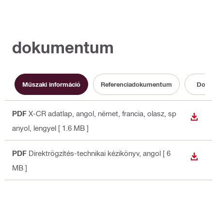
dokumentum
Műszaki információ
Referenciadokumentum
Dokum
PDF
X-CR adatlap
, angol, német, francia, olasz, sp
LETÖLT
anyol, lengyel
[ 1.6 MB ]
PDF
Direktrögzítés-technikai kézikönyv
, angol
[ 6
LETÖLT
MB ]