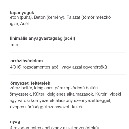
Alapanyagok
Beton (puha), Beton (kemény), Falazat (tömör mészkő
tégla), Acél
Minimális anyagvastagság (acél)
5 mm
Korrózióvédelem
A4(316) rozsdamentes acél, vagy azzal egyenértékű
Környezeti feltételek
Száraz beltér, Ideiglenes páraképződésű beltéri
környezetek, Kültéri ideiglenes alkalmazások, Kültéri, vidéki
vagy városi környezetek alacsony szennyezettséggel,
Közepes sűrűséggel szennyezett kültér
Anyag
A4 rozsdamentes acél (vagy azzal egyenértékű)