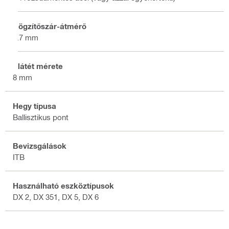
Rögzítőszár-átmérő
3.7 mm
Alátét mérete
8 mm
Hegy típusa
Ballisztikus pont
Bevizsgálások
ITB
Használható eszköztípusok
DX 2, DX 351, DX 5, DX 6