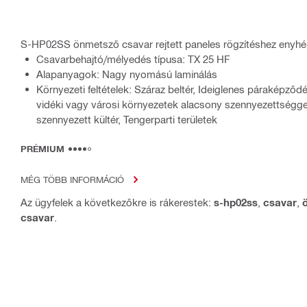
S-HP02SS önmetsző csavar rejtett paneles rögzítéshez enyhé
Csavarbehajtó/mélyedés típusa: TX 25 HF
Alapanyagok: Nagy nyomású laminálás
Környezeti feltételek: Száraz beltér, Ideiglenes páraképződé
vidéki vagy városi környezetek alacsony szennyezettségg
szennyezett kültér, Tengerparti területek
PRÉMIUM
MÉG TÖBB INFORMÁCIÓ
Az ügyfelek a következőkre is rákerestek:
s-hp02ss
,
csavar
,
csavar
.