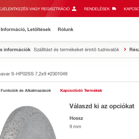
EJELENTKEZÉS VAGY REGISZTRÁCIÓ
RENDELÉSEK
KAPCSO
Információ, Letöltések
Rólunk
s információk
Szállítást és termékeket érintő tudnivalók
Rés
savar S-HP02SS 7,2x9
#2301049
Funkciók és Alkalmazások
Kapcsolódó Termékek
Válaszd ki az opciókat
Hossz
9 mm