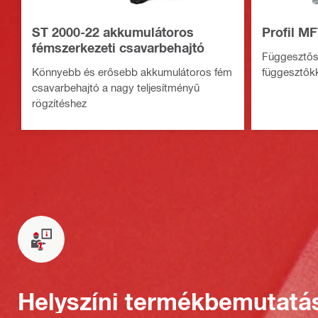
ST 2000-22 akkumulátoros
Profil M
fémszerkezeti csavarbehajtó
Függesztős
Könnyebb és erősebb akkumulátoros fém
függesztőkk
csavarbehajtó a nagy teljesítményű
rögzítéshez
Helyszíni termékbemutatá