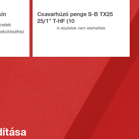
sín
Csavarhúzó penge S-B TX25
25/1" T-HF (10
nelek
A részletek nem elérhetőek
szekötéséhez
ítása