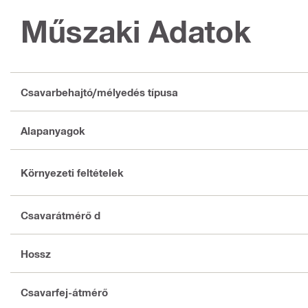
Műszaki Adatok
Csavarbehajtó/mélyedés típusa
Alapanyagok
Környezeti feltételek
Csavarátmérő d
Hossz
Csavarfej-átmérő