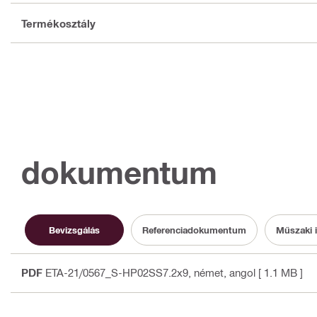
Termékosztály
dokumentum
Bevizsgálás
Referenciadokumentum
Műszaki 
PDF
ETA-21/0567_S-HP02SS7.2x9
, német, angol
[ 1.1 MB ]