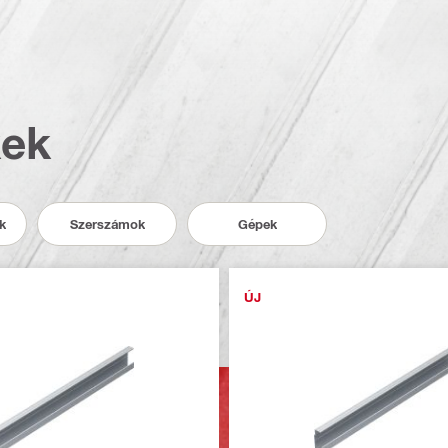
kek
k
Szerszámok
Gépek
ÚJ