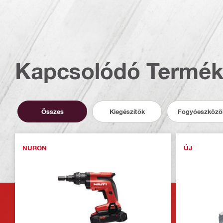
Kapcsolódó Termé
Összes
Kiegészítők
Fogyóeszközö
NURON
ÚJ