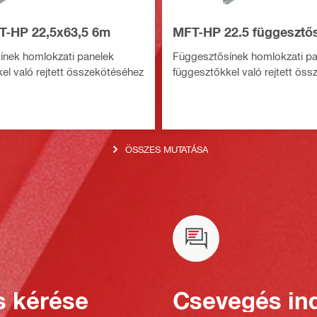
FT-HP 22,5x63,5 6m
MFT-HP 22.5 függesztő
ínek homlokzati panelek
Függesztősínek homlokzati pa
el való rejtett összekötéséhez
függesztőkkel való rejtett ös
ÖSSZES MUTATÁSA
s kérése
Csevegés ind