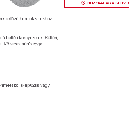
HOZZÁADÁS A KEDVE
n szellőző homlokzatokhoz
sű beltéri környezetek, Kültéri,
el, Közepes sűrűséggel
önmetsző
,
s-hp02ss
vagy