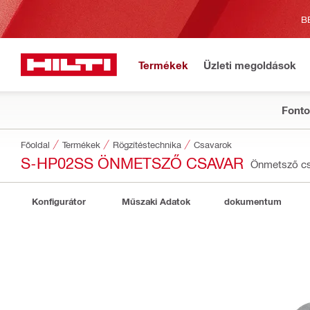
B
Termékek
Üzleti megoldások
Fonto
Főoldal
Termékek
Rögzítéstechnika
Csavarok
S-HP02SS ÖNMETSZŐ CSAVAR
Önmetsző c
Konfigurátor
Műszaki Adatok
dokumentum