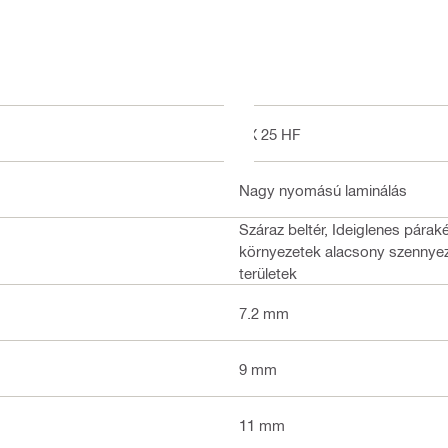
TX 25 HF
Nagy nyomású laminálás
Száraz beltér, Ideiglenes párak
környezetek alacsony szennyeze
területek
7.2 mm
9 mm
11 mm