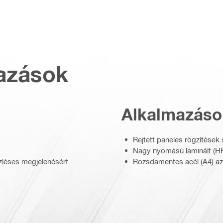
azások
Alkalmazáso
Rejtett paneles rögzítések
Nagy nyomású laminált (HP
ízléses megjelenésért
Rozsdamentes acél (A4) az