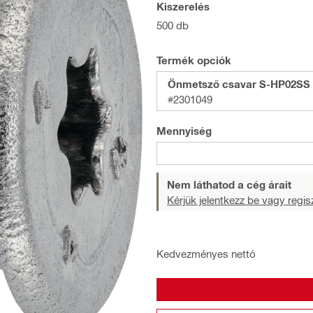
Kiszerelés
500 db
Termék opciók
Önmetsző csavar S-HP02SS 
#2301049
Mennyiség
Nem láthatod a cég árait
Kérjük jelentkezz be vagy regisz
Kedvezményes nettó