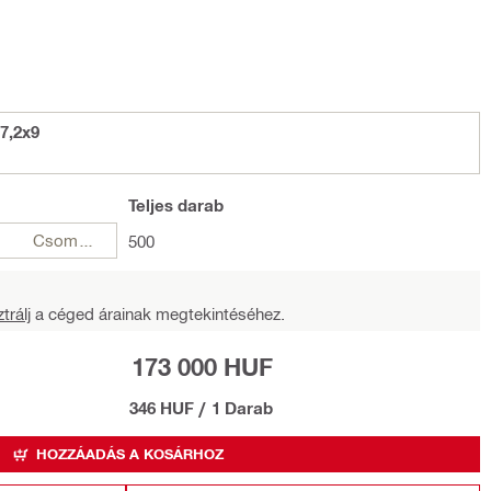
7,2x9
Teljes
darab
Csomagok
500
trálj
a céged árainak megtekintéséhez.
173 000 HUF
346 HUF
/
1 Darab
HOZZÁADÁS A KOSÁRHOZ