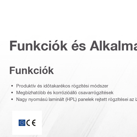
Funkciók és Alkalm
Funkciók
Produktív és időtakarékos rögzítési módszer
Megbízhatóbb és korrózióálló csavarrögzítések
Nagy nyomású laminált (HPL) panelek rejtett rögzítései az 
CE jelölés