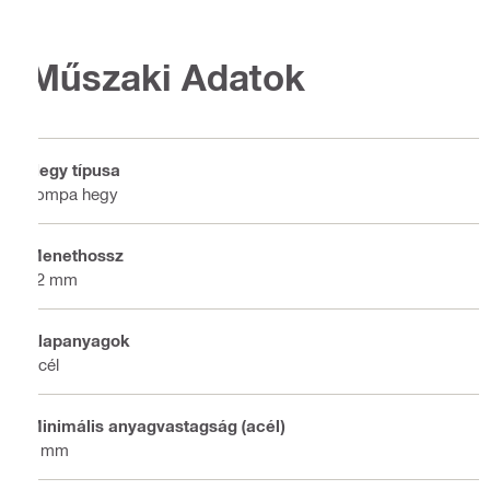
Műszaki Adatok
Hegy típusa
Tompa hegy
Menethossz
12 mm
Alapanyagok
Acél
Minimális anyagvastagság (acél)
6 mm