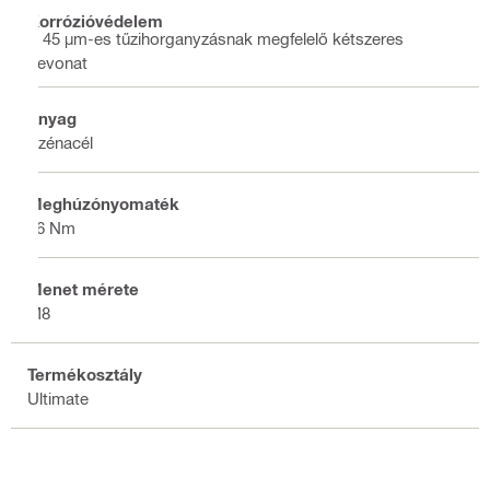
Korrózióvédelem
A 45 µm-es tűzihorganyzásnak megfelelő kétszeres
bevonat
Anyag
Szénacél
Meghúzónyomaték
16 Nm
Menet mérete
M8
Termékosztály
Ultimate