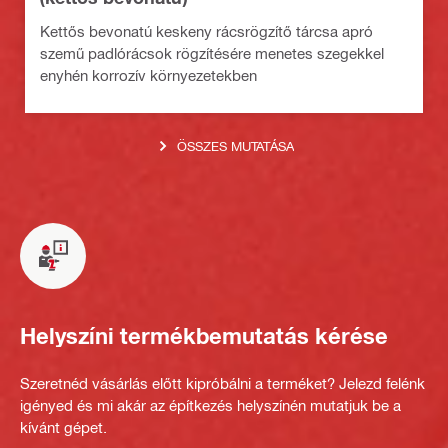
Kettős bevonatú keskeny rácsrögzítő tárcsa apró
szemű padlórácsok rögzítésére menetes szegekkel
enyhén korrozív környezetekben
ÖSSZES MUTATÁSA
Helyszíni termékbemutatás kérése
Szeretnéd vásárlás előtt kipróbálni a terméket? Jelezd felénk
igényed és mi akár az építkezés helyszínén mutatjuk be a
kívánt gépet.