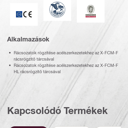
Amerikai Hajózási Hivatal
Bureau Veritas
CE jelölés
Alkalmazások
Rácsozatok rögzítése acélszerkezetekhez az X-FCM-F
rácsrögzítő tárcsával
Rácsozatok rögzítése acélszerkezetekhez az X-FCM-F
HL rácsrögzítő tárcsával
Kapcsolódó Termékek