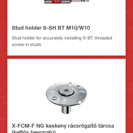
Stud holder S-SH BT M10/W10
Stud holder for accurately installing S-BT threaded
screw-in studs
X-FCM-F NG keskeny rácsrögzítő tárcsa
(kettős bevonatú)