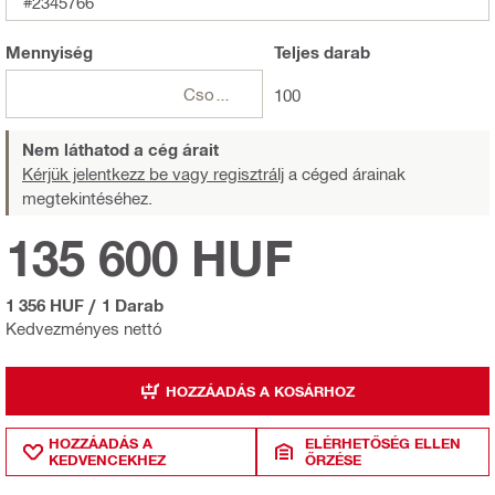
#2345766
Mennyiség
Teljes
darab
Csomagok
100
Nem láthatod a cég árait
Kérjük jelentkezz be vagy regisztrálj
a céged árainak
megtekintéséhez.
135 600 HUF
1 356 HUF
/
1 Darab
Kedvezményes nettó
HOZZÁADÁS A KOSÁRHOZ
HOZZÁADÁS A
ELÉRHETŐSÉG ELLEN
KEDVENCEKHEZ
ŐRZÉSE