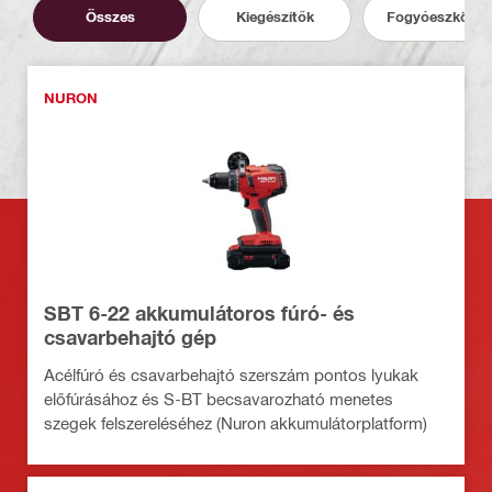
Összes
Kiegészítők
Fogyóeszközö
NURON
SBT 6-22 akkumulátoros fúró- és
csavarbehajtó gép
Acélfúró és csavarbehajtó szerszám pontos lyukak
előfúrásához és S-BT becsavarozható menetes
szegek felszereléséhez (Nuron akkumulátorplatform)