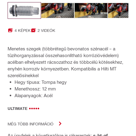
4 KÉPEK
2 VIDEÓK
Menetes szegek (többrétegű bevonatos szénacél – a
tűzihorganyzással összehasonlítható korrózióvédelem)
acélban elhelyezett rácsozathoz és többcélú kötésekhez,
enyhén korrozív környezetben. Kompatibilis a Hilti MT
szerelősínekkel
Hegy típusa: Tompa hegy
Menethossz: 12 mm
Alapanyagok: Acél
ULTIMATE
MÉG TÖBB INFORMÁCIÓ
Az ügyfelek a következőkre is rákerestek:
s-bt-gf
,