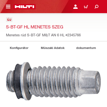
A TARTALOMRA
BEJELENTKEZÉS VAGY R
KOSÁR
ÚJ
S-BT-GF HL MENETES SZEG
Menetes rúd S-BT-GF M8/7 AN 6 HL
#2345766
Konfigurátor
Műszaki Adatok
dokumentum