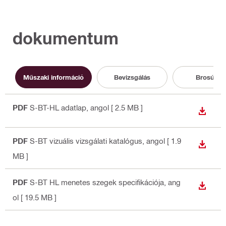
dokumentum
Műszaki információ
Bevizsgálás
Brosúra
PDF
S-BT-HL adatlap
, angol
[ 2.5 MB ]
LETÖLT
PDF
S-BT vizuális vizsgálati katalógus
, angol
[ 1.9
LETÖLT
MB ]
PDF
S-BT HL menetes szegek specifikációja
, ang
LETÖLT
ol
[ 19.5 MB ]