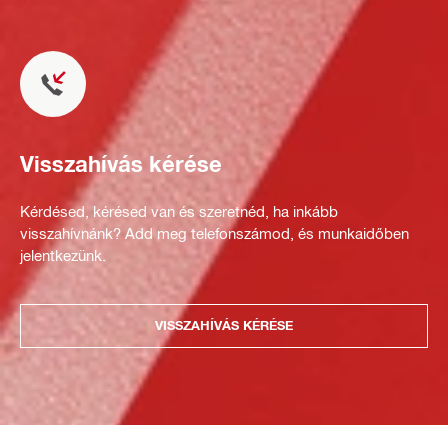
Visszahívás kérése
Kérdésed, kérésed van és szeretnéd, ha inkább
visszahívnánk? Add meg telefonszámod, és munkaidőben
jelentkezünk.
VISSZAHÍVÁS KÉRÉSE