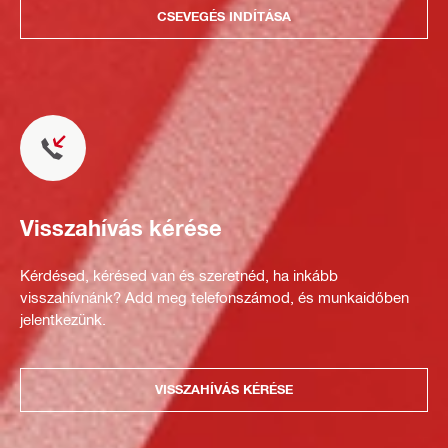
CSEVEGÉS INDÍTÁSA
Visszahívás kérése
Kérdésed, kérésed van és szeretnéd, ha inkább
visszahívnánk? Add meg telefonszámod, és munkaidőben
jelentkezünk.
VISSZAHÍVÁS KÉRÉSE