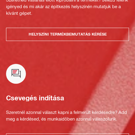
igényed és mi akár az építkezés helyszínén mutatjuk be a
kívánt gépet.
HELYSZÍNI TERMÉKBEMUTATÁS KÉRÉSE
Csevegés indítása
Szeretnél azonnal választ kapni a felmerült kérdésedre? Add
meg a kérdésed, és munkaidőben azonnal válaszolunk.