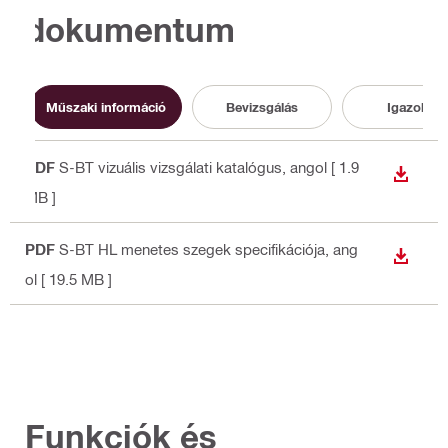
dokumentum
Műszaki információ
Bevizsgálás
Igazolás
PDF
S-BT vizuális vizsgálati katalógus
, angol
[ 1.9
LETÖLT
MB ]
PDF
S-BT HL menetes szegek specifikációja
, ang
LETÖLT
ol
[ 19.5 MB ]
Funkciók és