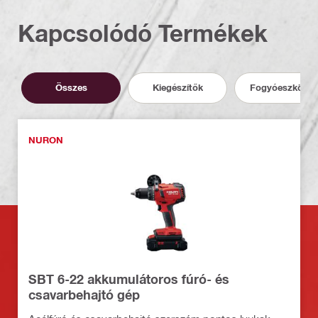
Kapcsolódó Termékek
Összes
Kiegészítők
Fogyóeszközö
NURON
SBT 6-22 akkumulátoros fúró- és
csavarbehajtó gép