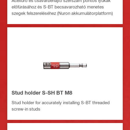
Acélfúró és csavarbehajtó szerszám pontos lyukak
előfúrásához és S-BT becsavarozható menetes
szegek felszereléséhez (Nuron akkumulátorplatform)
Stud holder S-SH BT M8
Stud holder for accurately installing S-BT threaded
screw-in studs