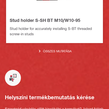
Stud holder S-SH BT M10/W10-95
Stud holder for accurately installing S-BT threaded
screw-in studs
ÖSSZES MUTATÁSA
Helyszíni termékbemutatás kérése
Szeretnéd vásárlás előtt kipróbálni a terméket? Jelezd felénk