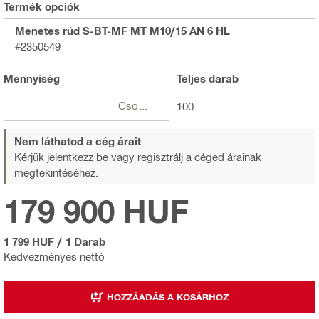
Termék opciók
Menetes rúd S-BT-MF MT M10/15 AN 6 HL
#2350549
Mennyiség
Teljes
darab
Csomagok
100
Nem láthatod a cég árait
Kérjük jelentkezz be vagy regisztrálj
a céged árainak
megtekintéséhez.
179 900 HUF
1 799 HUF
/
1 Darab
Kedvezményes nettó
HOZZÁADÁS A KOSÁRHOZ