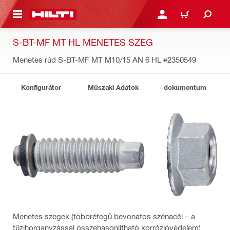
A TARTALOMRA
BEJELENTKEZÉS VAGY R
KOSÁR
S-BT-MF MT HL MENETES SZEG
Menetes rúd S-BT-MF MT M10/15 AN 6 HL
#2350549
Konfigurátor
Műszaki Adatok
dokumentum
Menetes szegek (többrétegű bevonatos szénacél – a
tűzihorganyzással összehasonlítható korrózióvédelem)