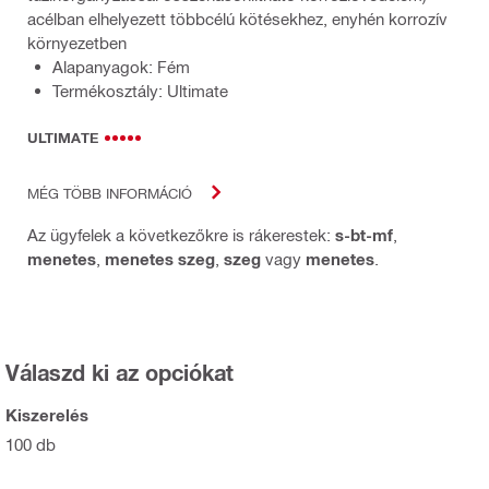
acélban elhelyezett többcélú kötésekhez, enyhén korrozív
környezetben
Alapanyagok: Fém
Termékosztály: Ultimate
ULTIMATE
MÉG TÖBB INFORMÁCIÓ
Az ügyfelek a következőkre is rákerestek:
s-bt-mf
,
menetes
,
menetes szeg
,
szeg
vagy
menetes
.
Válaszd ki az opciókat
Kiszerelés
100 db