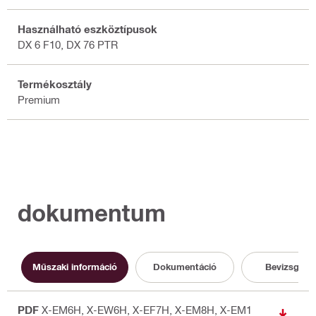
Használható eszköztípusok
DX 6 F10, DX 76 PTR
Termékosztály
Premium
dokumentum
Műszaki információ
Dokumentáció
Bevizsgálás
PDF
X-EM6H, X-EW6H, X-EF7H, X-EM8H, X-EM1