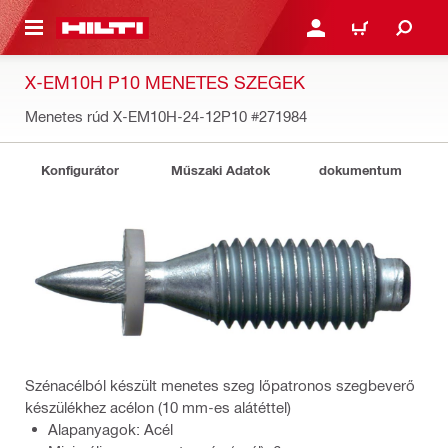
A TARTALOMRA
BEJELENTKEZÉS VAGY R
KOSÁR
X-EM10H P10 MENETES SZEGEK
Menetes rúd X-EM10H-24-12P10
#271984
Konfigurátor
Műszaki Adatok
dokumentum
Szénacélból készült menetes szeg lőpatronos szegbeverő
készülékhez acélon (10 mm-es alátéttel)
Alapanyagok: Acél