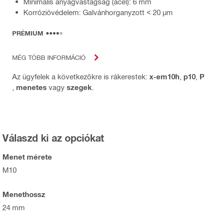
Minimális anyagvastagság (acél): 6 mm
Korrózióvédelem: Galvánhorganyzott < 20 µm
PRÉMIUM
MÉG TÖBB INFORMÁCIÓ
Az ügyfelek a következőkre is rákerestek:
x-em10h
,
p10
,
P
,
menetes
vagy
szegek
.
Válaszd ki az opciókat
Menet mérete
M10
Menethossz
24 mm