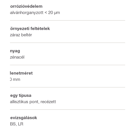
Korrózióvédelem
Galvánhorganyzott < 20 µm
Környezeti feltételek
Száraz beltér
Anyag
Szénacél
Menetméret
10 mm
Hegy típusa
Ballisztikus pont, recézett
Bevizsgálások
ABS, LR