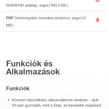
LETÖLT
0H/EW10H adatlap
, angol
[ 943.5 KB ]
PDF
Direktrögzítés-technikai kézikönyv
, angol
[ 6
LETÖLT
MB ]
Funkciók és
Alkalmazások
Funkciók
Könnyen használható, akkumulátoros rendszer – akár
10-szer gyorsabb, mint a fúrás, és kevesebb rezgéssel