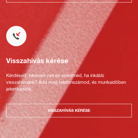
Visszahívás kérése
Kérdésed, kérésed van és szeretnéd, ha inkább
visszahívnánk? Add meg telefonszámod, és munkaidőben
jelentkezünk.
VISSZAHÍVÁS KÉRÉSE