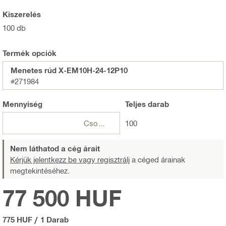
Kiszerelés
100 db
Termék opciók
Menetes rúd X-EM10H-24-12P10
#271984
Mennyiség
Teljes
darab
Csomagok
100
Nem láthatod a cég árait
Kérjük jelentkezz be vagy regisztrálj
a céged árainak
megtekintéséhez.
77 500 HUF
775 HUF
/
1 Darab