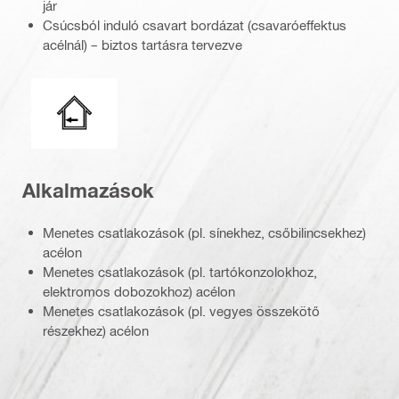
jár
Csúcsból induló csavart bordázat (csavaróeffektus
acélnál) – biztos tartásra tervezve
Száraz beltér
Alkalmazások
Menetes csatlakozások (pl. sínekhez, csőbilincsekhez)
acélon
Menetes csatlakozások (pl. tartókonzolokhoz,
elektromos dobozokhoz) acélon
Menetes csatlakozások (pl. vegyes összekötő
részekhez) acélon