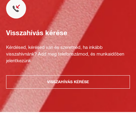
Visszahívás kérése
Kérdésed, kérésed van és szeretnéd, ha inkább
visszahívnánk? Add meg telefonszámod, és munkaidőben
jelentkezünk.
VISSZAHÍVÁS KÉRÉSE