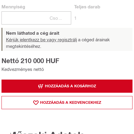
Mennyiség
Teljes
darab
Csomagok
1
Nem láthatod a cég árait
Kérjük jelentkezz be vagy regisztrálj
a céged árainak
megtekintéséhez.
Nettó 210 000 HUF
Kedvezményes nettó
HOZZÁADÁS A KOSÁRHOZ
HOZZÁADÁS A KEDVENCEKHEZ