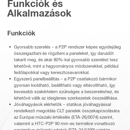
Funkciók és
Alkalmazások
Funkciók
Gyorsabb szerelés – a P2P rendszer képes egyidejűleg
összeigazítani és rögzíteni a paneleket, így daruidőt
takarít meg, és akár 80%-kal gyorsabb szerelést tesz
lehetővé, mint a hagyományos módszerekkel, például
fedőlapokkal vagy keresztcsavarokkal.
Egyszerű panelbeállítás – a P2P csatlakozó bármikor
gyorsan kioldható, beállítható vagy eltávolítható, így
kevesebb szakértelem szükséges a beszereléshez, és
lehetővé válik az ideiglenes szerkezetek összeállítása.
Jóváhagyások elérhetők – statikus jóváhagyással
rendelkező megoldás CLT panelek összekapcsolására
az Európai műszaki értékelés (ETA-26/0074) szerint,
valamint a HTC-P2P 90 mm-es termékre vonatkozó
szeizmikus műszaki adatok (ETA-24/1199) szintén