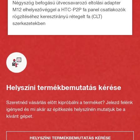
Négyszög befogású ütvecsavarozó eltolási adapter
M12 elhelyezővéggel a HTC-P2P fa panel csatlakozók
rögzítéséhez keresztirányú rétegelt fa (CLT)
szerkezetekben
Helyszíni termékbemutatás kérése
Szeretnéd vásárlás előtt kipróbálni a terméket? Jelezd felénk
igényed és mi akár az építkezés helyszínén mutatjuk be a
kívánt gépet.
HELYSZÍNI TERMÉKBEMUTATÁS KÉRÉSE