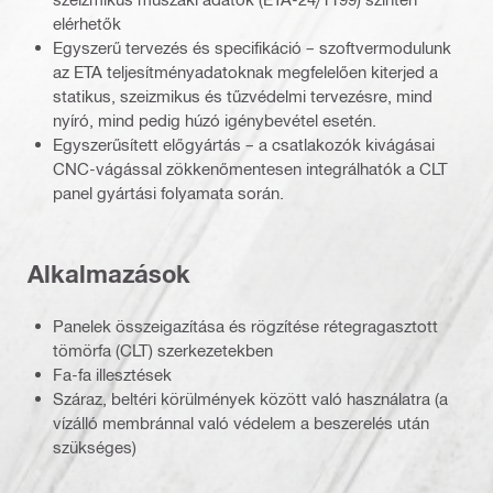
elérhetők
Egyszerű tervezés és specifikáció – szoftvermodulunk
az ETA teljesítményadatoknak megfelelően kiterjed a
statikus, szeizmikus és tűzvédelmi tervezésre, mind
nyíró, mind pedig húzó igénybevétel esetén.
Egyszerűsített előgyártás – a csatlakozók kivágásai
CNC-vágással zökkenőmentesen integrálhatók a CLT
panel gyártási folyamata során.
Alkalmazások
Panelek összeigazítása és rögzítése rétegragasztott
tömörfa (CLT) szerkezetekben
Fa-fa illesztések
Száraz, beltéri körülmények között való használatra (a
vízálló membránnal való védelem a beszerelés után
szükséges)