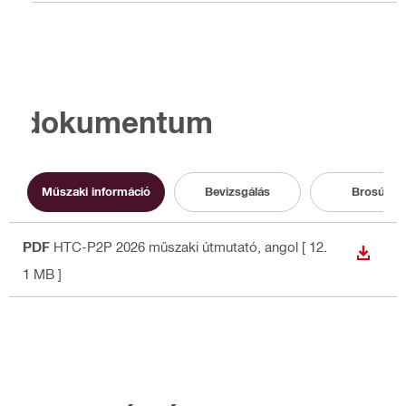
dokumentum
Műszaki információ
Bevizsgálás
Brosúra
PDF
HTC-P2P 2026 műszaki útmutató
, angol
[ 12.
LETÖLT
1 MB ]