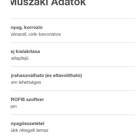
Műszaki Adatok
Anyag, korrózió
Szénacél, cink-bevonatos
Fej kialakítása
Hatlapfejű
Újrahasználható (és eltávolítható)
Nem lehetséges
PROFIS szoftver
Igen
Anyagösszetétel
Bükk rétegelt lemez