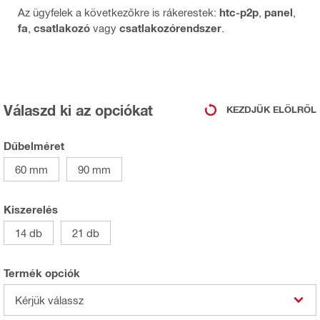
Az ügyfelek a következőkre is rákerestek:
htc-p2p
,
panel
,
fa
,
csatlakozó
vagy
csatlakozórendszer
.
Válaszd ki az opciókat
KEZDJÜK ELÖLRŐL
Dűbelméret
60 mm
90 mm
Kiszerelés
14 db
21 db
Termék opciók
Kérjük válassz