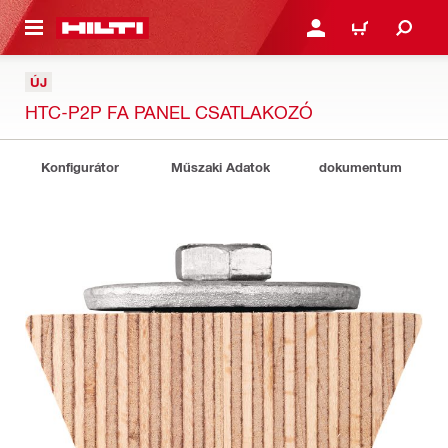
A TARTALOMRA
BEJELENTKEZÉS VAGY R
KOSÁR
ÚJ
HTC-P2P FA PANEL CSATLAKOZÓ
Konfigurátor
Műszaki Adatok
dokumentum