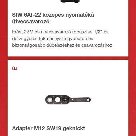
SIW 6AT-22 közepes nyomatékú
ütvecsavarozó
Erős, 22 V-os ütvecsavarozó robusztus 1/2"-es
dörzsgyűrűs tokmánnyal a gyorsabb és
biztonságosabb dűbelezéshez és csavarozáshoz
ÚJ
Adapter M12 SW19 geknickt