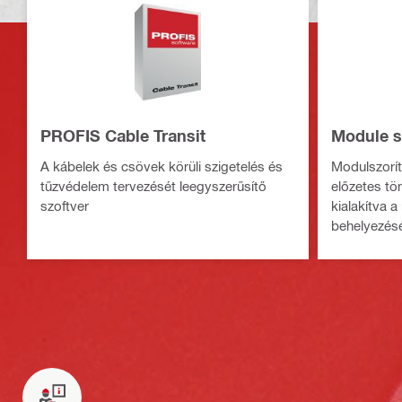
PROFIS Cable Transit
Module 
A kábelek és csövek körüli szigetelés és
Modulszorít
tűzvédelem tervezését leegyszerűsítő
előzetes tö
szoftver
kialakítva 
behelyezés