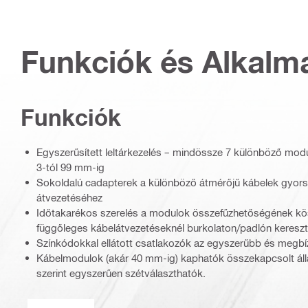
Funkciók és Alkalm
Funkciók
Egyszerűsített leltárkezelés – mindössze 7 különböző mo
3-tól 99 mm-ig
Sokoldalú cadapterek a különböző átmérőjű kábelek gyor
átvezetéséhez
Időtakarékos szerelés a modulok összefűzhetőségének k
függőleges kábelátvezetéseknél burkolaton/padlón kereszt
Színkódokkal ellátott csatlakozók az egyszerűbb és megbí
Kábelmodulok (akár 40 mm-ig) kaphatók összekapcsolt ál
szerint egyszerűen szétválaszthatók.