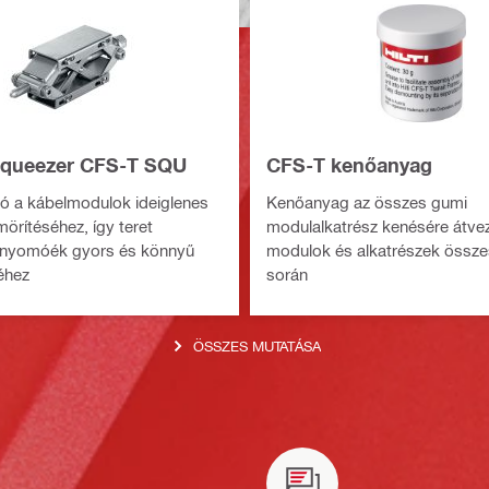
squeezer CFS-T SQU
CFS-T kenőanyag
ó a kábelmodulok ideiglenes
Kenőanyag az összes gumi
mörítéséhez, így teret
modulalkatrész kenésére átve
a nyomóék gyors és könnyű
modulok és alkatrészek össze
éhez
során
ÖSSZES MUTATÁSA