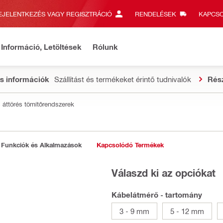
EJELENTKEZÉS VAGY REGISZTRÁCIÓ
RENDELÉSEK
KAPCSO
Információ, Letöltések
Rólunk
s információk
Szállítást és termékeket érintő tudnivalók
Rés
s áttörés tömítőrendszerek
Funkciók és Alkalmazások
Kapcsolódó Termékek
Válaszd ki az opciókat
Kábelátmérő - tartomány
3 - 9 mm
5 - 12 mm