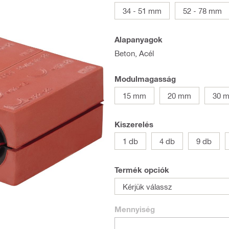
34 - 51 mm
52 - 78 mm
Alapanyagok
Beton, Acél
Modulmagasság
15 mm
20 mm
30 
Kiszerelés
1 db
4 db
9 db
Termék opciók
Kérjük válassz
Mennyiség