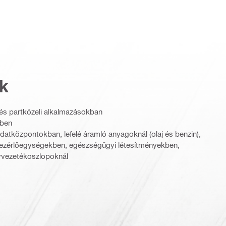
k
 és partközeli alkalmazásokban
kben
datközpontokban, lefelé áramló anyagoknál (olaj és benzin),
vezérlőegységekben, egészségügyi létesítményekben,
ávvezetékoszlopoknál