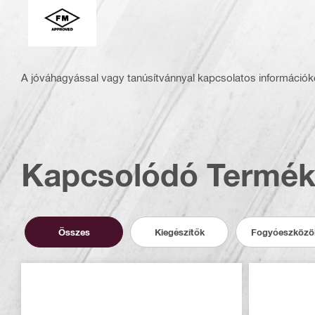
FM logo 104170.eps (5702)
A jóváhagyással vagy tanúsítvánnyal kapcsolatos információké
Kapcsolódó Termé
Összes
Kiegészítők
Fogyóeszközö