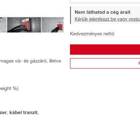
Nem láthatod a cég árait
Kérjük jelentkezz be vagy regisz
Kedvezményes nettó
gas víz- és gázzáró, illetve
weight %)
szer
,
kábel tranzit
,