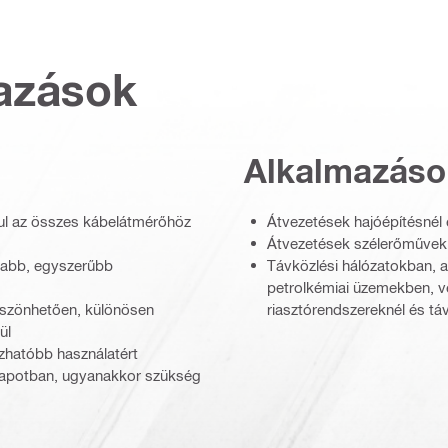
azások
Alkalmazáso
dul az összes kábelátmérőhöz
Átvezetések hajóépítésnél
Átvezetések szélerőműve
sabb, egyszerűbb
Távközlési hálózatokban, a
petrolkémiai üzemekben, 
öszönhetően, különösen
riasztórendszereknél és t
ül
zhatóbb használatért
lapotban, ugyanakkor szükség