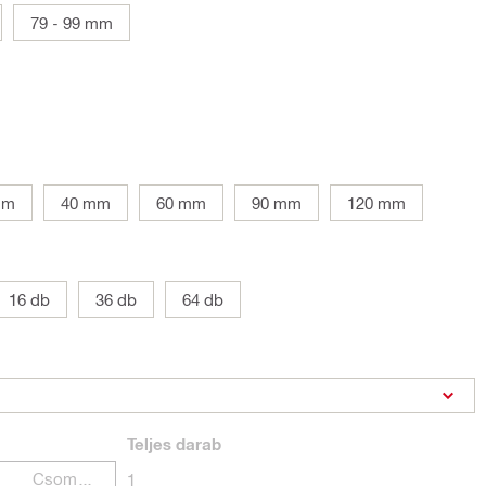
79 - 99 mm
mm
40 mm
60 mm
90 mm
120 mm
16 db
36 db
64 db
Teljes
darab
Csomagok
1