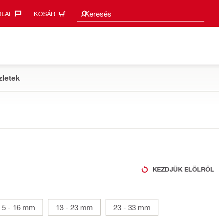
Keresési javaslatok
Keresés
LAT‎
KOSÁR
zletek
KEZDJÜK ELÖLRŐL
5 - 16 mm
13 - 23 mm
23 - 33 mm