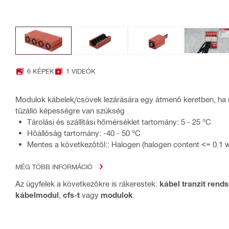
6 KÉPEK
1 VIDEÓK
Modulok kábelek/csövek lezárására egy átmenő keretben, ha ma
tűzálló képességre van szükség
Tárolási és szállítási hőmérséklet tartomány: 5 - 25 °C
Hőállóság tartomány: -40 - 50 °C
Mentes a következőtől:: Halogen (halogen content <= 0.1 
MÉG TÖBB INFORMÁCIÓ
Az ügyfelek a következőkre is rákerestek:
kábel tranzit rend
kábelmodul
,
cfs-t
vagy
modulok
.