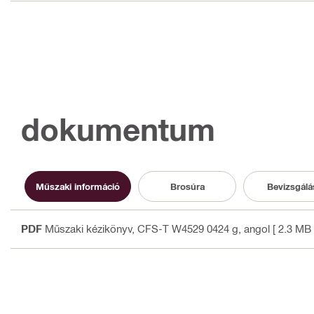
dokumentum
Műszaki információ
Brosúra
Bevizsgálá
PDF
Műszaki kézikönyv, CFS-T W4529 0424 g
, angol
[ 2.3 MB 