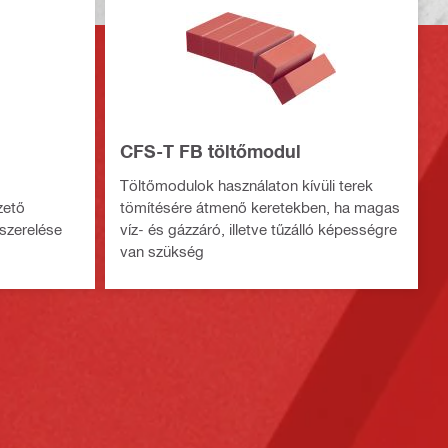
CFS-T FB töltőmodul
Töltőmodulok használaton kívüli terek
zető
tömítésére átmenő keretekben, ha magas
szerelése
víz- és gázzáró, illetve tűzálló képességre
van szükség