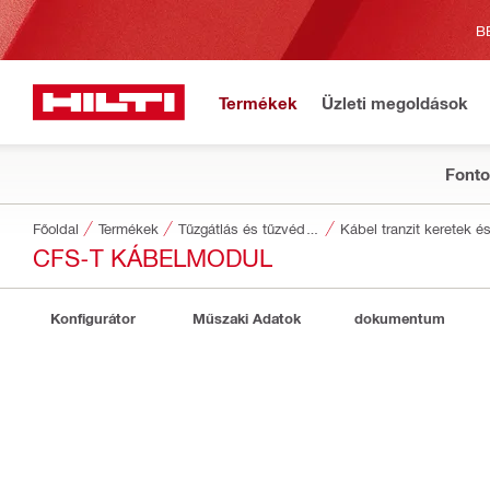
B
Termékek
Üzleti megoldások
Fonto
Főoldal
Termékek
Tűzgátlás és tűzvédelem
Kábel tranzit keretek é
CFS-T KÁBELMODUL
Konfigurátor
Műszaki Adatok
dokumentum