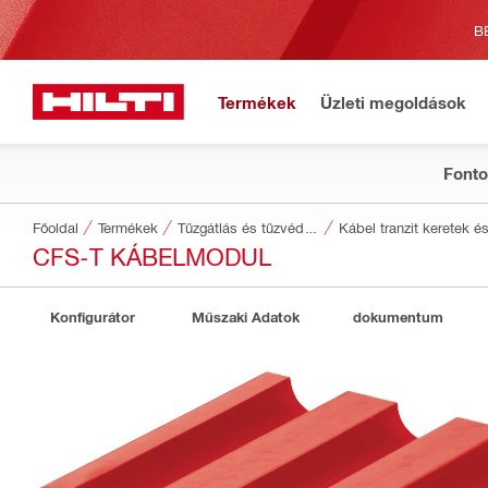
B
Termékek
Üzleti megoldások
Fonto
Főoldal
Termékek
Tűzgátlás és tűzvédelem
Kábel tranzit keretek é
CFS-T KÁBELMODUL
Konfigurátor
Műszaki Adatok
dokumentum