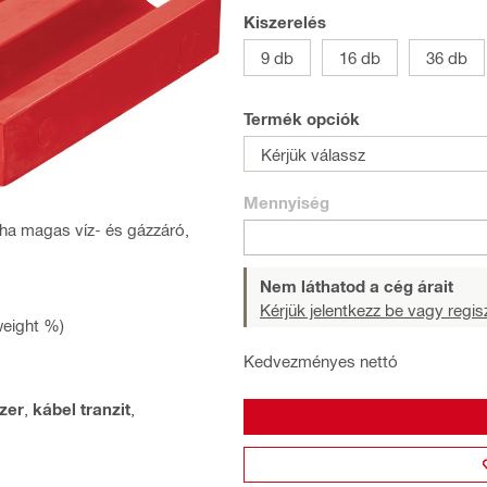
Kiszerelés
9 db
16 db
36 db
Termék opciók
Kérjük válassz
Mennyiség
ha magas víz- és gázzáró,
Nem láthatod a cég árait
Kérjük jelentkezz be vagy regisz
weight %)
Kedvezményes nettó
szer
,
kábel tranzit
,