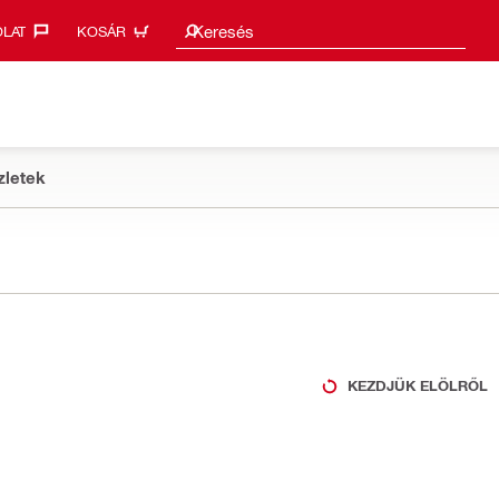
Keresési javaslatok
Keresés
LAT‎
KOSÁR
zletek
KEZDJÜK ELÖLRŐL