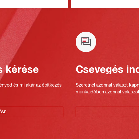
s kérése
Csevegés ind
gényed és mi akár az építkezés
Szeretnél azonnal választ kap
munkaidőben azonnal válaszol
ÉSE