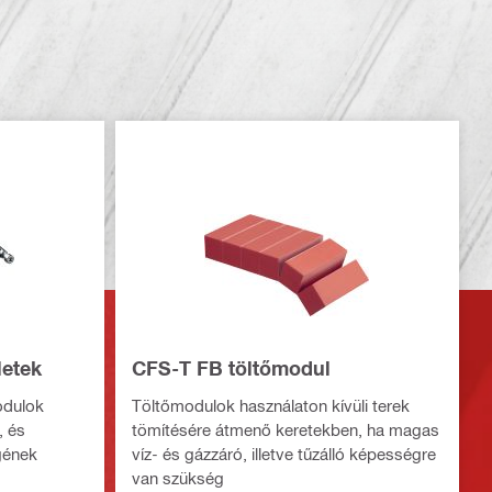
letek
CFS-T FB töltőmodul
odulok
Töltőmodulok használaton kívüli terek
, és
tömítésére átmenő keretekben, ha magas
gének
víz- és gázzáró, illetve tűzálló képességre
van szükség