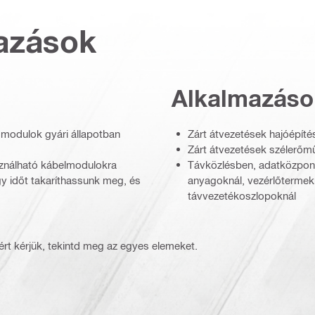
azások
Alkalmazáso
a modulok gyári állapotban
Zárt átvezetések hajóépíté
Zárt átvezetések szélerő
ználható kábelmodulokra
Távközlésben, adatközponto
gy időt takaríthassunk meg, és
anyagoknál, vezérlőtermek
távvezetékoszlopoknál
rt kérjük, tekintd meg az egyes elemeket.