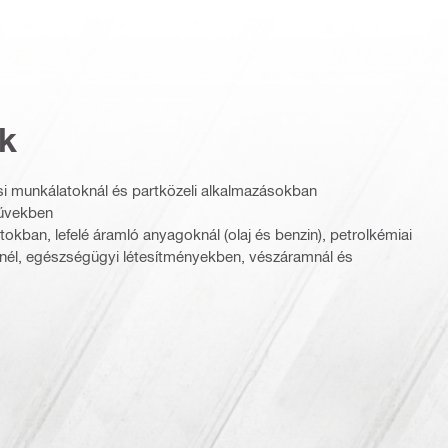
k
si munkálatoknál és partközeli alkalmazásokban
művekben
kban, lefelé áramló anyagoknál (olaj és benzin), petrolkémiai
nél, egészségügyi létesítményekben, vészáramnál és