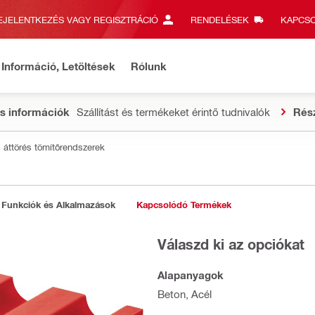
EJELENTKEZÉS VAGY REGISZTRÁCIÓ
RENDELÉSEK
KAPCSO
Információ, Letöltések
Rólunk
s információk
Szállítást és termékeket érintő tudnivalók
Rés
s áttörés tömítőrendszerek
Funkciók és Alkalmazások
Kapcsolódó Termékek
Válaszd ki az opciókat
Alapanyagok
Beton, Acél