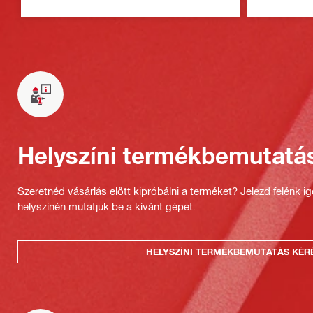
Helyszíni termékbemutatá
Szeretnéd vásárlás előtt kipróbálni a terméket? Jelezd felénk i
helyszínén mutatjuk be a kívánt gépet.
HELYSZÍNI TERMÉKBEMUTATÁS KÉR