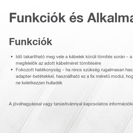
Funkciók és Alkalm
Funkciók
Idő takarítható meg vele a kábelek körüli tömítés során – 
megfelelők az adott kábelméret tömítésére
Fokozott hatékonyság – ha nincs szükség rugalmasan has
adapter-betétekkel, használható ez a fix méretű modul, ho
ne keletkezzen hulladék
A jóváhagyással vagy tanúsítvánnyal kapcsolatos információké