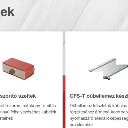
kek
szorító szettek
CFS-T dűbellemez kész
zett szoros, hatékony tömítés
Dűbellemez készletek kábelm
nnyű felhelyezéséhez kábelek
rögzítéséhez átmenő keretben
eteihez
nyomászáró ellenállóképessé
növeléséhez