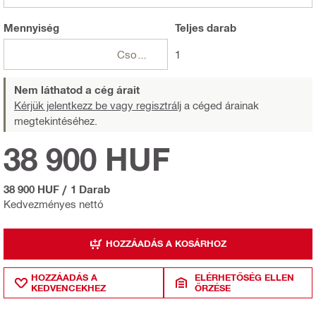
Mennyiség
Teljes
darab
Csomagok
1
Nem láthatod a cég árait
Kérjük jelentkezz be vagy regisztrálj
a céged árainak
megtekintéséhez.
38 900 HUF
38 900 HUF
/
1 Darab
Kedvezményes nettó
HOZZÁADÁS A KOSÁRHOZ
HOZZÁADÁS A
ELÉRHETŐSÉG ELLEN
KEDVENCEKHEZ
ŐRZÉSE