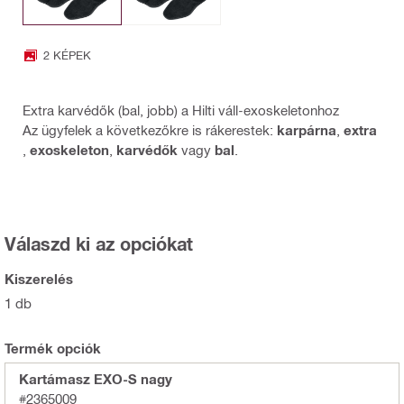
2 KÉPEK
Extra karvédők (bal, jobb) a Hilti váll-exoskeletonhoz
Az ügyfelek a következőkre is rákerestek:
karpárna
,
extra
,
exoskeleton
,
karvédők
vagy
bal
.
Válaszd ki az opciókat
Kiszerelés
1 db
Termék opciók
Kartámasz EXO-S nagy
#2365009