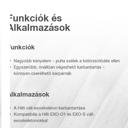
Funkciók és
Alkalmazások
Funkciók
Nagyobb kényelem – puha szélek a kidörzsölődés ellen
Egyszerűbb, önállóan végezhető karbantartás –
könnyen cserélhető karpárnák
Alkalmazások
A Hilti váll-exoskeleton karbantartása
Kompatibilis a Hilti EXO-O1 és EXO-S váll-
exoskeletonokkal