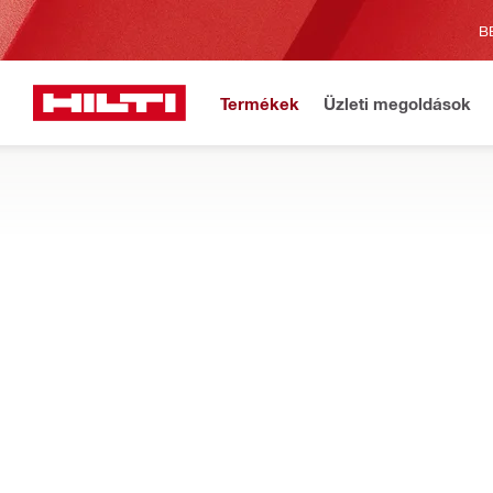
B
Termékek
Üzleti megoldások
Fonto
Főoldal
Termékek
Méréstechnikai eszközök
TÁBLAGÉPEK ÉS VEZÉRLŐK
Fedezze fel a valós idejű észlelések elemzéséhez és a munkat
Szűrés
PLC 400 e
Típusok