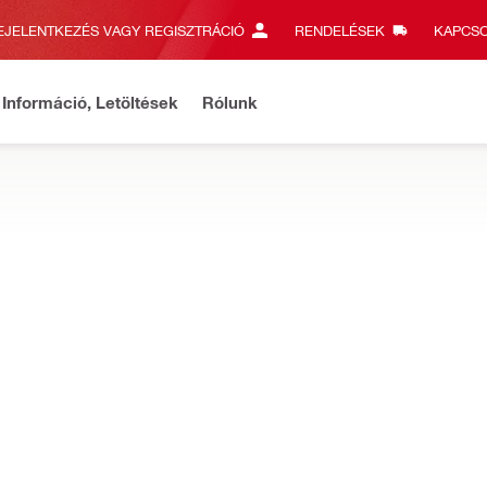
EJELENTKEZÉS VAGY REGISZTRÁCIÓ
RENDELÉSEK
KAPCSO
Információ, Letöltések
Rólunk
s információk
Szállítást és termékeket érintő tudnivalók
Rés
erületen tereppontok tervezéséhez szükséges táblagépeket és vezé
lrendezési tablet
IP védelmi osztály