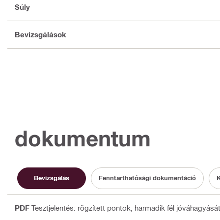
Súly
Bevizsgálások
dokumentum
Bevizsgálás
Fenntarthatósági dokumentáció
K
PDF
Tesztjelentés: rögzített pontok, harmadik fél jóváhagyását