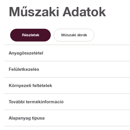
Műszaki Adatok
Részletek
Műszaki ábrák
Anyagösszetétel
Felületkezelés
Környezeti feltételek
További termékinformáció
Alapanyag típusa