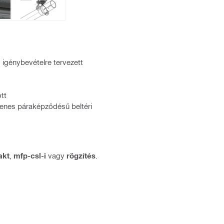
s igénybevételre tervezett
tt
glenes páraképződésű beltéri
akt
,
mfp-csl-i
vagy
rögzítés
.