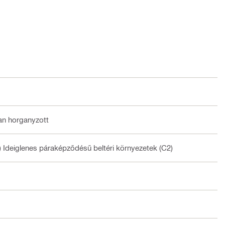
an horganyzott
) Ideiglenes páraképződésű beltéri környezetek (C2)