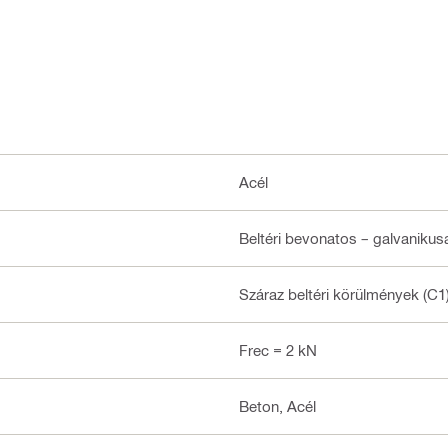
Acél
Beltéri bevonatos – galvanikus
Száraz beltéri körülmények (C1
Frec = 2 kN
Beton, Acél