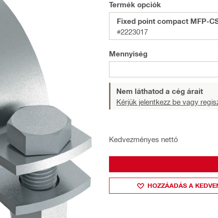
Termék opciók
Fixed point compact MFP-CS
#2223017
Mennyiség
Nem láthatod a cég árait
Kérjük jelentkezz be vagy regisz
Kedvezményes nettó
HOZZÁADÁS A KEDVE