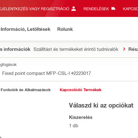
EJELENTKEZÉS VAGY REGISZTRÁCIÓ
RENDELÉSEK
KAPCSO
Információ, Letöltések
Rólunk
s információk
Szállítást és termékeket érintő tudnivalók
Rés
egfogások
Fixed point compact MFP-CSL-I
#2223017
Funkciók és Alkalmazások
Kapcsolódó Termékek
Válaszd ki az opciókat
Kiszerelés
1 db