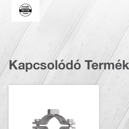
Acoustic_insulation_4109_EN.eps (51749)
Kapcsolódó Termé