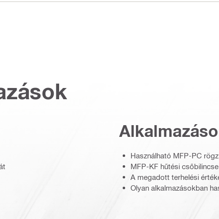
azások
Alkalmazáso
Használható MFP-PC rögzít
át
MFP-KF hűtési csőbilincse
A megadott terhelési érté
Olyan alkalmazásokban hasz