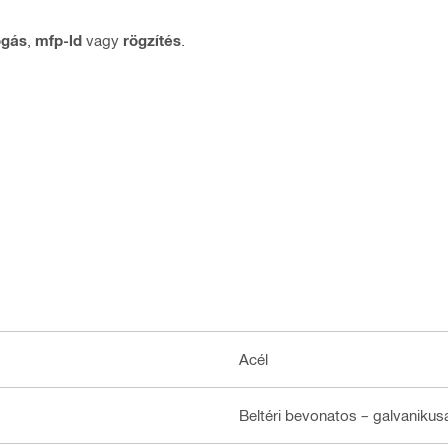
gás
,
mfp-ld
vagy
rögzítés
.
Acél
Beltéri bevonatos – galvanikus