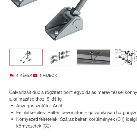
4 KÉPEK
1 VIDEÓK
Galvanizált dupla rögzített pont egyoldalas merevítéssel kön
alkalmazásokhoz, 8 kN-ig
Anyagösszetétel: Acél
Felületkezelés: Beltéri bevonatos – galvanikusan horganyzo
Környezeti feltételek: Száraz beltéri körülmények (C1) Idei
környezetek (C2)