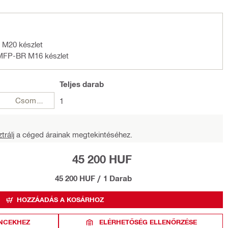
 M20 készlet
 MFP-BR M16 készlet
Teljes
darab
Csomagok
1
trálj
a céged árainak megtekintéséhez.
45 200 HUF
45 200 HUF
/
1 Darab
HOZZÁADÁS A KOSÁRHOZ
NCEKHEZ
ELÉRHETŐSÉG ELLENŐRZÉSE