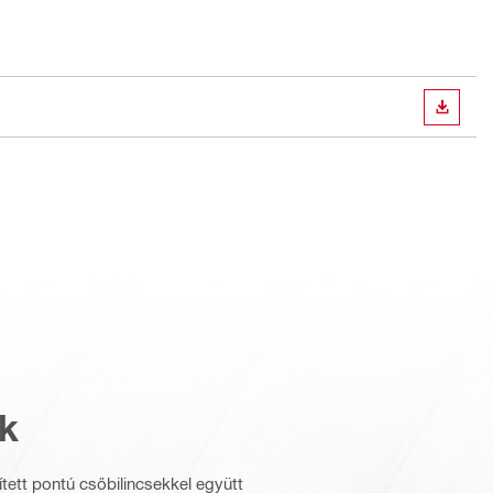
LETÖLT
k
ett pontú csőbilincsekkel együtt