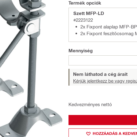
Termék opciók
Szett MFP-LD
#2223122
2x Fixpont alaplap MFP-BP
2x Fixpont feszítőcsomag
Mennyiség
Nem láthatod a cég árait
Kérjük jelentkezz be vagy regisz
Kedvezményes nettó
HOZZÁADÁS A KEDVE