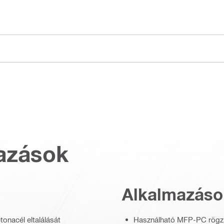
azások
Alkalmazáso
tonacél eltalálását
Használható MFP-PC rögzít