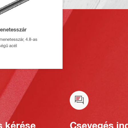
enetesszár
 menetesszár, 4.8-as
égű acél
s kérése
Csevegés ind