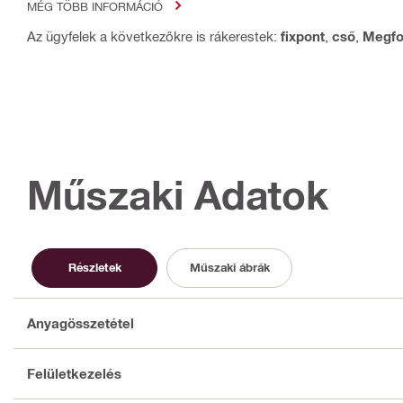
MÉG TÖBB INFORMÁCIÓ
Az ügyfelek a következőkre is rákerestek:
fixpont
,
cső
,
Megfo
Műszaki Adatok
Részletek
Műszaki ábrák
Anyagösszetétel
Felületkezelés