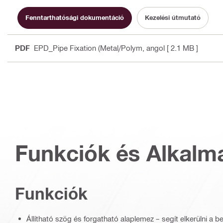
Fenntarthatósági dokumentáció
Kezelési útmutató
PDF
EPD_Pipe Fixation (Metal/Polym
, angol
[ 2.1 MB ]
Funkciók és Alkalm
Funkciók
Állítható szög és forgatható alaplemez – segít elkerülni a be