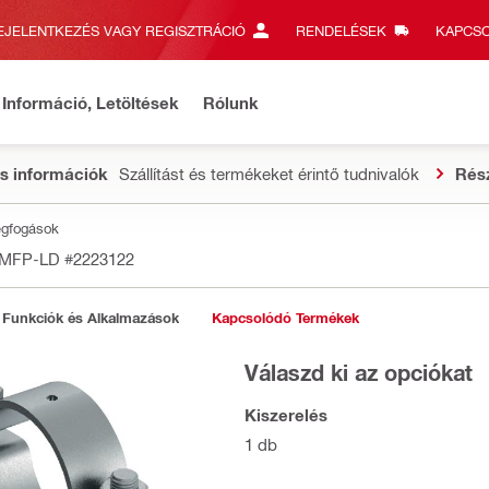
EJELENTKEZÉS VAGY REGISZTRÁCIÓ
RENDELÉSEK
KAPCSO
Információ, Letöltések
Rólunk
s információk
Szállítást és termékeket érintő tudnivalók
Rés
egfogások
t MFP-LD
#2223122
Funkciók és Alkalmazások
Kapcsolódó Termékek
Válaszd ki az opciókat
Kiszerelés
1 db