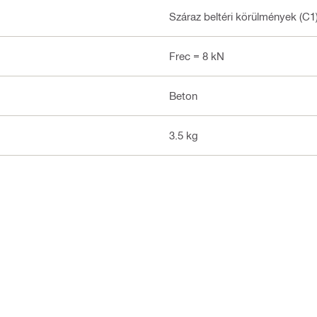
Száraz beltéri körülmények (C1
Frec = 8 kN
Beton
3.5 kg