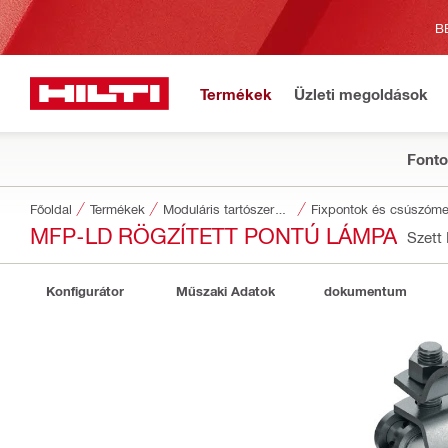
B
Termékek
Üzleti megoldások
Fonto
Főoldal
Termékek
Moduláris tartószerkezetek
Fixpontok és csúszóm
MFP-LD RÖGZÍTETT PONTÚ LÁMPA
Szet
Konfigurátor
Műszaki Adatok
dokumentum