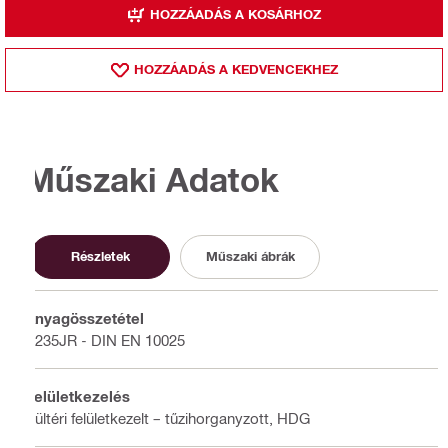
HOZZÁADÁS A KOSÁRHOZ
HOZZÁADÁS A KEDVENCEKHEZ
Műszaki Adatok
Részletek
Műszaki ábrák
Anyagösszetétel
S235JR - DIN EN 10025
Felületkezelés
Kültéri felületkezelt – tűzihorganyzott, HDG