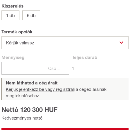
Kiszerelés
1 db
6 db
Termék opciók
Kérjük válassz
Mennyiség
Teljes
darab
Csomagok
1
Nem láthatod a cég árait
Kérjük jelentkezz be vagy regisztrálj
a céged árainak
megtekintéséhez.
Nettó 120 300 HUF
Kedvezményes nettó