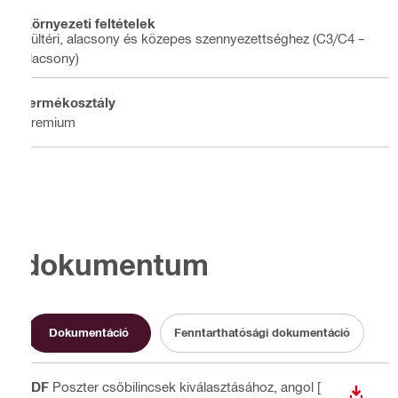
Környezeti feltételek
Kültéri, alacsony és közepes szennyezettséghez (C3/C4 –
alacsony)
Termékosztály
Premium
dokumentum
Dokumentáció
Fenntarthatósági dokumentáció
PDF
Poszter csőbilincsek kiválasztásához
, angol
[
LETÖLT