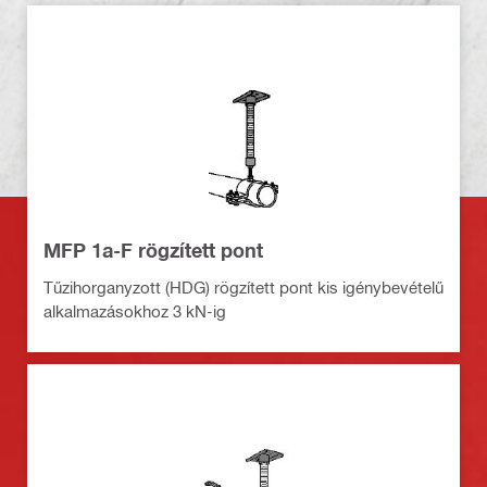
MFP 1a-F rögzített pont
Tűzihorganyzott (HDG) rögzített pont kis igénybevételű
alkalmazásokhoz 3 kN-ig