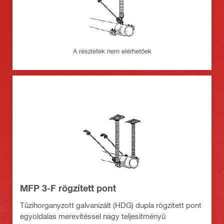
A részletek nem elérhetőek
MFP 3-F rögzített pont
Tűzihorganyzott galvanizált (HDG) dupla rögzített pont
egyoldalas merevítéssel nagy teljesítményű