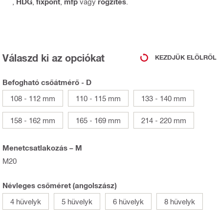
,
HDG
,
fixpont
,
mfp
vagy
rögzítés
.
Válaszd ki az opciókat
KEZDJÜK ELÖLRŐL
Befogható csőátmérő - D
108 - 112 mm
110 - 115 mm
133 - 140 mm
158 - 162 mm
165 - 169 mm
214 - 220 mm
Menetcsatlakozás – M
M20
Névleges csőméret (angolszász)
4 hüvelyk
5 hüvelyk
6 hüvelyk
8 hüvelyk