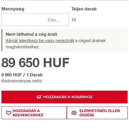
Mennyiség
Teljes
darab
Csomagok
10
Nem láthatod a cég árait
Kérjük jelentkezz be vagy regisztrálj
a céged árainak
megtekintéséhez.
89 650 HUF
8 965 HUF
/
1 Darab
Kedvezményes nettó
HOZZÁADÁS A KOSÁRHOZ
HOZZÁADÁS A
ELÉRHETŐSÉG ELLEN
KEDVENCEKHEZ
ŐRZÉSE