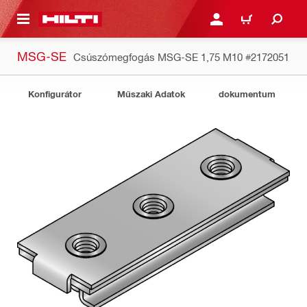
A TARTALOMRA
BEJELENTKEZÉS VAGY R
KOSÁR
MSG-SE
Csúszómegfogás MSG-SE 1,75 M10
#2172051
Konfigurátor
Műszaki Adatok
dokumentum