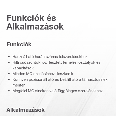
Funkciók és
Alkalmazások
Funkciók
Használható harántszánas felszerelésekhez
Hilti csőszorítókhoz illesztett terhelési osztályok és
kapacitások
Minden MQ szerlősínhez illeszkedik
Könnyen pozícionálható és beállítható a támasztósínek
mentén
Megfelel MQ síneken való függőleges szerelésekhez
Alkalmazások