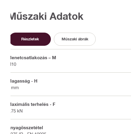
Műszaki Adatok
Részletek
Műszaki ábrák
Menetcsatlakozás – M
M10
Magasság - H
7 mm
Maximális terhelés - F
1.75 kN
Anyagösszetétel