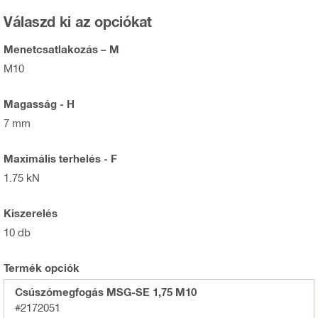
Válaszd ki az opciókat
Menetcsatlakozás – M
M10
Magasság - H
7 mm
Maximális terhelés - F
1.75 kN
Kiszerelés
10 db
Termék opciók
Csúszómegfogás MSG-SE 1,75 M10
#2172051