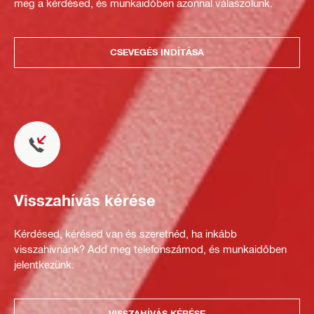
meg a kérdésed, és munkaidőben azonnal válaszolunk.
CSEVEGÉS INDÍTÁSA
Visszahívás kérése
Kérdésed, kérésed van és szeretnéd, ha inkább
visszahívnánk? Add meg telefonszámod, és munkaidőben
jelentkezünk.
VISSZAHÍVÁS KÉRÉSE