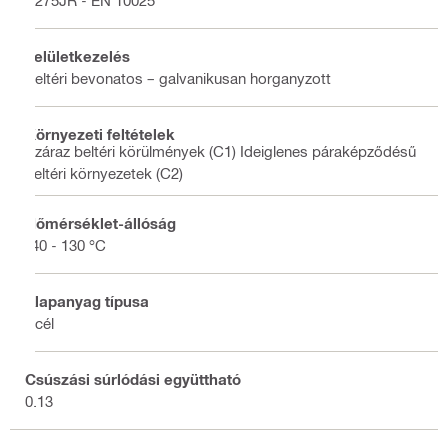
S275JR - EN 10025
Felületkezelés
Beltéri bevonatos – galvanikusan horganyzott
Környezeti feltételek
Száraz beltéri körülmények (C1) Ideiglenes páraképződésű
beltéri környezetek (C2)
Hőmérséklet-állóság
-40 - 130 °C
Alapanyag típusa
Acél
Csúszási súrlódási együttható
0.13