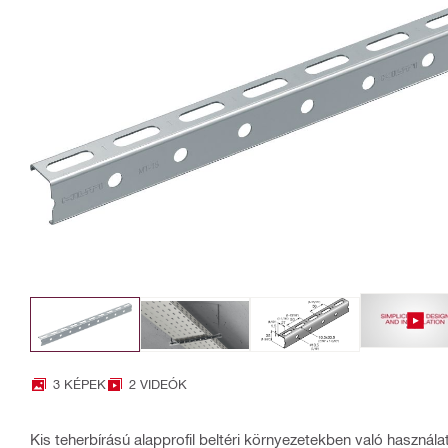
3 KÉPEK
2 VIDEÓK
Kis teherbírású alapprofil beltéri környezetekben való használa