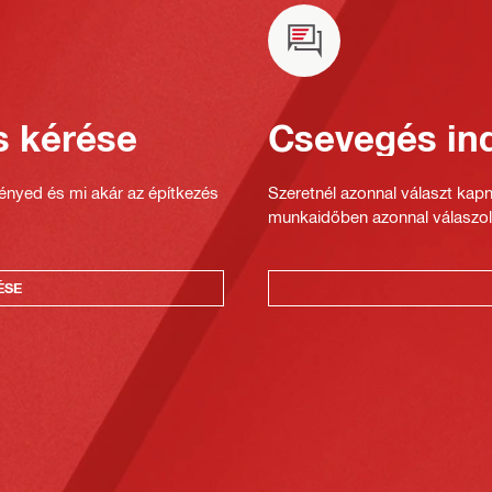
s kérése
Csevegés ind
gényed és mi akár az építkezés
Szeretnél azonnal választ kap
munkaidőben azonnal válaszol
ÉSE