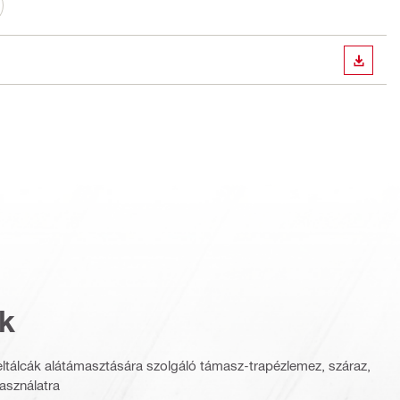
LETÖLT
k
ltálcák alátámasztására szolgáló támasz-trapézlemez, száraz,
asználatra