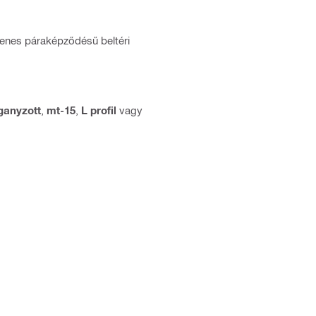
glenes páraképződésű beltéri
ganyzott
,
mt-15
,
L profil
vagy