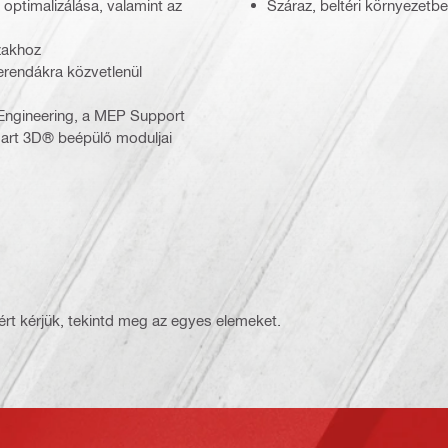
 optimalizálása, valamint az
Száraz, beltéri környezetb
zakhoz
erendákra közvetlenül
Engineering, a MEP Support
mart 3D® beépülő moduljai
rt kérjük, tekintd meg az egyes elemeket.