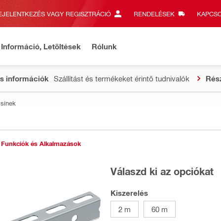
EJELENTKEZÉS VAGY REGISZTRÁCIÓ
RENDELÉSEK
KAPCSO
Információ, Letöltések
Rólunk
s információk
Szállítást és termékeket érintő tudnivalók
Rés
 sínek
Funkciók és Alkalmazások
Válaszd ki az opciókat
Kiszerelés
2 m
60 m