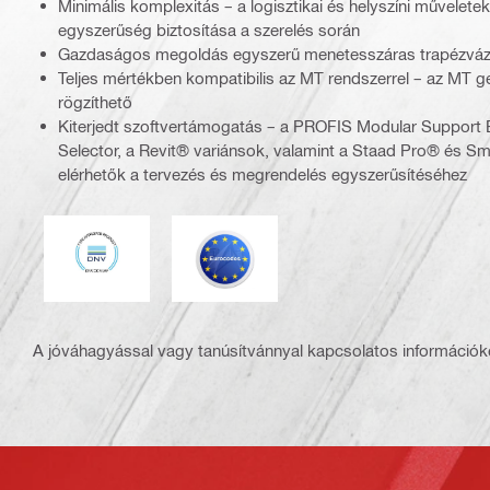
Minimális komplexitás – a logisztikai és helyszíni műveletek
egyszerűség biztosítása a szerelés során
Gazdaságos megoldás egyszerű menetesszáras trapézvá
Teljes mértékben kompatibilis az MT rendszerrel – az MT g
rögzíthető
Kiterjedt szoftvertámogatás – a PROFIS Modular Support 
Selector, a Revit® variánsok, valamint a Staad Pro® és S
elérhetők a tervezés és megrendelés egyszerűsítéséhez
DNV
Eurocode
A jóváhagyással vagy tanúsítvánnyal kapcsolatos információké