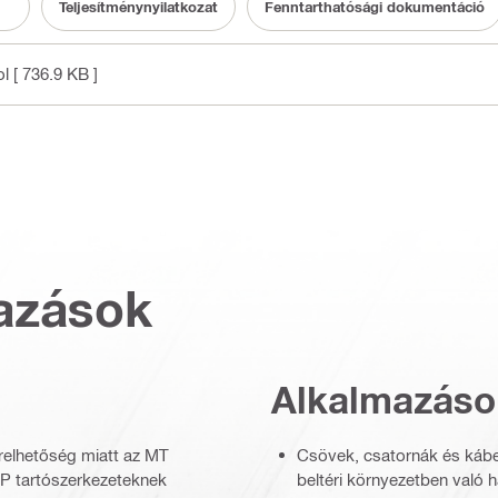
Teljesítménynyilatkozat
Fenntarthatósági dokumentáció
ol
[ 736.9 KB ]
azások
Alkalmazáso
relhetőség miatt az MT
Csövek, csatornák és kábe
EP tartószerkezeteknek
beltéri környezetben való h