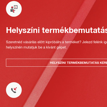
Helyszíni termékbemutatá
Szeretnéd vásárlás előtt kipróbálni a terméket? Jelezd felénk i
helyszínén mutatjuk be a kívánt gépet.
HELYSZÍNI TERMÉKBEMUTATÁS KÉR