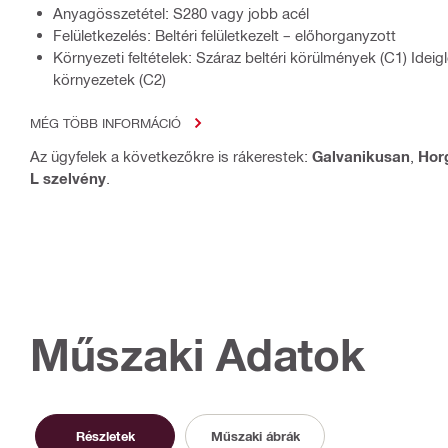
Anyagösszetétel: S280 vagy jobb acél
Felületkezelés: Beltéri felületkezelt – előhorganyzott
Környezeti feltételek: Száraz beltéri körülmények (C1) Idei
környezetek (C2)
MÉG TÖBB INFORMÁCIÓ
Az ügyfelek a következőkre is rákerestek:
Galvanikusan
,
Hor
L szelvény
.
Műszaki Adatok
Részletek
Műszaki ábrák