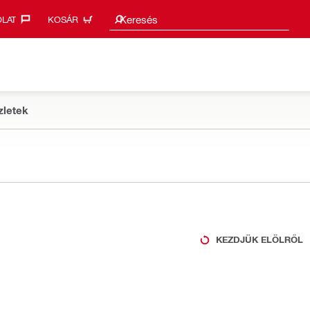
Keresési javaslatok
Keresés
LAT‎
KOSÁR
zletek
KEZDJÜK ELÖLRŐL