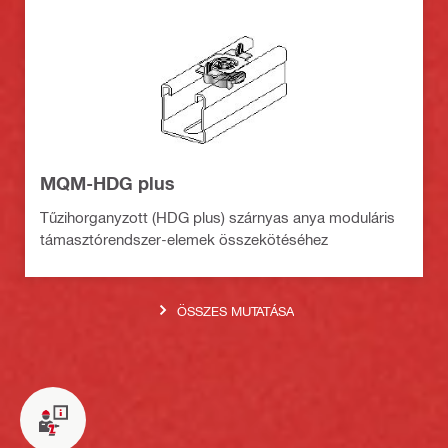
MQM-HDG plus
Tűzihorganyzott (HDG plus) szárnyas anya moduláris
támasztórendszer-elemek összekötéséhez
ÖSSZES MUTATÁSA