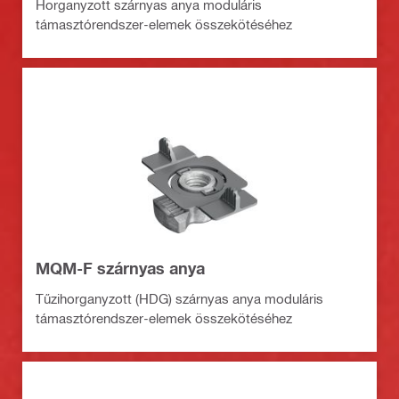
Horganyzott szárnyas anya moduláris
támasztórendszer-elemek összekötéséhez
MQM-F szárnyas anya
Tűzihorganyzott (HDG) szárnyas anya moduláris
támasztórendszer-elemek összekötéséhez