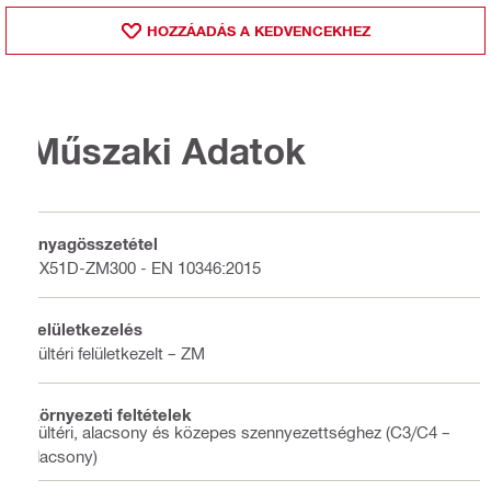
HOZZÁADÁS A KEDVENCEKHEZ
Műszaki Adatok
Anyagösszetétel
DX51D-ZM300 - EN 10346:2015
Felületkezelés
Kültéri felületkezelt – ZM
Környezeti feltételek
Kültéri, alacsony és közepes szennyezettséghez (C3/C4 –
alacsony)