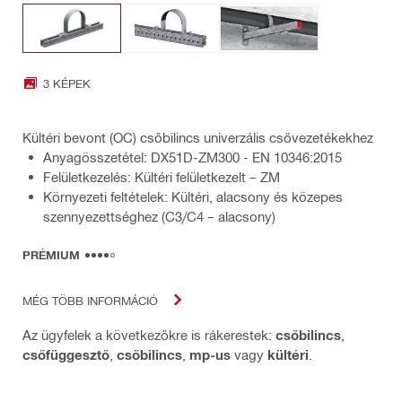
3 KÉPEK
Kültéri bevont (OC) csőbilincs univerzális csővezetékekhez
Anyagösszetétel: DX51D-ZM300 - EN 10346:2015
Felületkezelés: Kültéri felületkezelt – ZM
Környezeti feltételek: Kültéri, alacsony és közepes
szennyezettséghez (C3/C4 – alacsony)
PRÉMIUM
MÉG TÖBB INFORMÁCIÓ
Az ügyfelek a következőkre is rákerestek:
csőbilincs
,
csőfüggesztő
,
csőbilincs
,
mp-us
vagy
kültéri
.