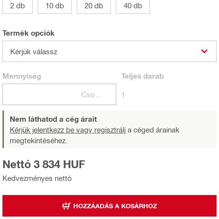
2 db
10 db
20 db
40 db
Termék opciók
Kérjük válassz
Mennyiség
Teljes
darab
Csomagok
1
Nem láthatod a cég árait
Kérjük jelentkezz be vagy regisztrálj
a céged árainak
megtekintéséhez.
Nettó 3 834 HUF
Kedvezményes nettó
HOZZÁADÁS A KOSÁRHOZ