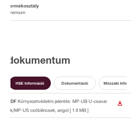
Termékosztály
Premium
dokumentum
HSE Információ
Dokumentáció
Műszaki informá
PDF
Környezetvédelmi jelentés: MP-UB U-csavar
LETÖLT
ok/MP-US csőbilincsek
, angol
[ 1.9 MB ]