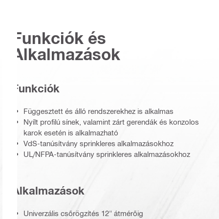
Funkciók és
Alkalmazások
Funkciók
Függesztett és álló rendszerekhez is alkalmas
Nyílt profilú sínek, valamint zárt gerendák és konzolos
karok esetén is alkalmazható
VdS-tanúsítvány sprinkleres alkalmazásokhoz
UL/NFPA-tanúsítvány sprinkleres alkalmazásokhoz
Alkalmazások
Univerzális csőrögzítés 12" átmérőig