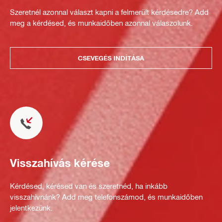
Szeretnél azonnal választ kapni a felmerült kérdésedre? Add
meg a kérdésed, és munkaidőben azonnal válaszolunk.
CSEVEGÉS INDÍTÁSA
Visszahívás kérése
Kérdésed, kérésed van és szeretnéd, ha inkább
visszahívnánk? Add meg telefonszámod, és munkaidőben
jelentkezünk.