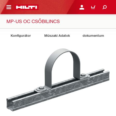
A TARTALOMRA
BEJELENTKEZÉS VAGY R
KOSÁR
MP-US OC CSŐBILINCS
Konfigurátor
Műszaki Adatok
dokumentum