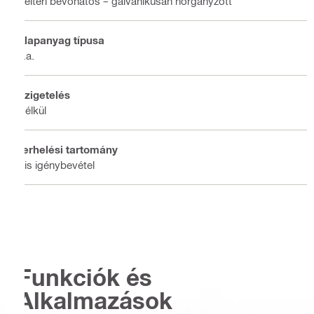
Beltéri bevonatos – galvanikusan horganyzott
Alapanyag típusa
n.a.
Szigetelés
Nélkül
Terhelési tartomány
Kis igénybevétel
Funkciók és
Alkalmazások