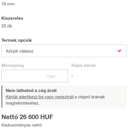
16 mm
Kiszerelés
25 db
Termék opciók
Kérjük válassz
Mennyiség
Teljes
darab
Csomagok
1
Nem láthatod a cég árait
Kérjük jelentkezz be vagy regisztrálj
a céged árainak
megtekintéséhez.
Nettó 26 600 HUF
Kedvezményes nettó