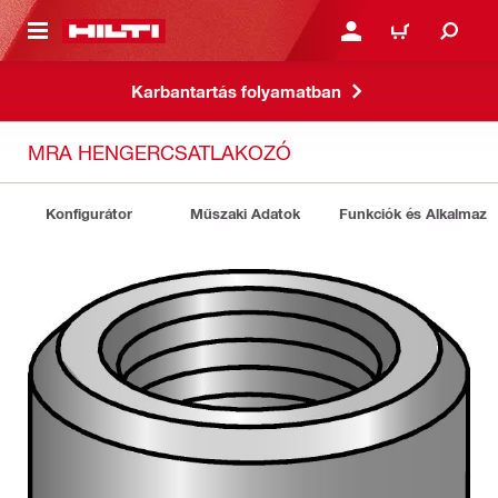
A TARTALOMRA
BEJELENTKEZÉS VAGY R
KOSÁR
Karbantartás folyamatban
MRA HENGERCSATLAKOZÓ
Konfigurátor
Műszaki Adatok
Funkciók és Alkalmazá