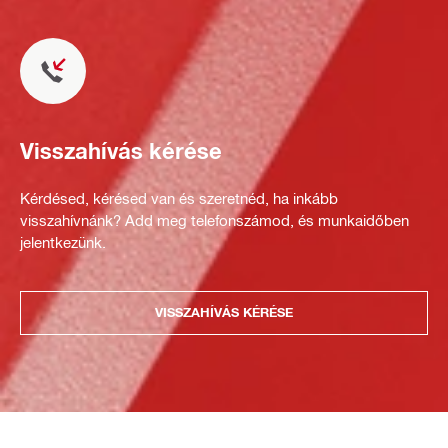
Visszahívás kérése
Kérdésed, kérésed van és szeretnéd, ha inkább
visszahívnánk? Add meg telefonszámod, és munkaidőben
jelentkezünk.
VISSZAHÍVÁS KÉRÉSE