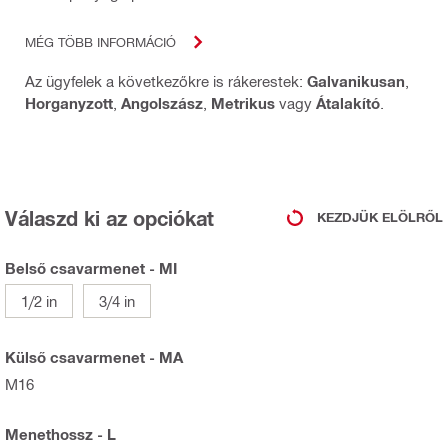
MÉG TÖBB INFORMÁCIÓ
Az ügyfelek a következőkre is rákerestek:
Galvanikusan
,
Horganyzott
,
Angolszász
,
Metrikus
vagy
Átalakító
.
Válaszd ki az opciókat
KEZDJÜK ELÖLRŐL
Belső csavarmenet - MI
1/2 in
3/4 in
Külső csavarmenet - MA
M16
Menethossz - L