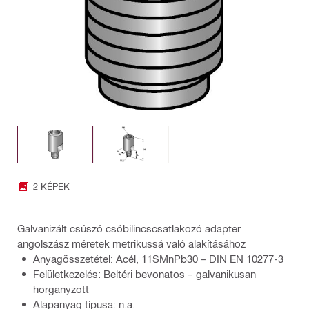
2 KÉPEK
Galvanizált csúszó csőbilincscsatlakozó adapter
angolszász méretek metrikussá való alakításához
Anyagösszetétel: Acél, 11SMnPb30 – DIN EN 10277-3
Felületkezelés: Beltéri bevonatos – galvanikusan
horganyzott
Alapanyag típusa: n.a.