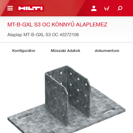
A TARTALOMRA
BEJELENTKEZÉS VAGY R
KOSÁR
MT-B-GXL S3 OC KÖNNYŰ ALAPLEMEZ
Alaplap MT-B-GXL S3 OC
#2272108
Konfigurátor
Műszaki Adatok
dokumentum