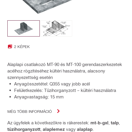
2 KÉPEK
Alaplapi csatlakozó MT-90 és MT-100 gerendaszerkezetek
acélhoz rögzítéséhez kültéri használatra, alacsony
szennyezettség esetén
Anyagösszetétel: Q355 vagy jobb acél
Felületkezelés: Tűzihorganyzott – kültéri használatra
Anyagvastagság: 15 mm
MÉG TÖBB INFORMÁCIÓ
Az ügyfelek a következőkre is rákerestek:
mt-b-gxl
,
talp
,
tűzihorganyzott
,
alaplemez
vagy
alaplap
.