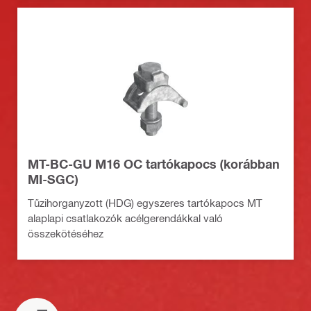
MT-BC-GU M16 OC tartókapocs (korábban
MI-SGC)
Tűzihorganyzott (HDG) egyszeres tartókapocs MT
alaplapi csatlakozók acélgerendákkal való
összekötéséhez