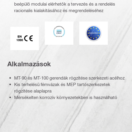
beépülő modulai elérhetők a tervezés és a rendelés
racionalis kialakításához és megrendeléséhez
DNV
Eurocode
CE EN 1090 jelölés
Alkalmazások
MT-90 és MT-100 gerendák rögzítése szerkezeti acélhoz
Kis terhelésű fémvázak és MEP tartószerkezetek
rögzítése alaplapra
Mérsékelten korrozív környezetekben is használható