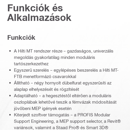
Funkciók és
Alkalmazások
Funkciók
A Hilti MT rendszer része – gazdaságos, univerzális
megoldás gyakorlatilag minden moduláris
tartószerkezethez
Egyszerű szerelés – egylépéses beszerelés a Hilti MT-
FTB menetformázó csavarokkal
Állítható – négy hornyolt dübelfurat egyszerűsíti az
alaplap elhelyezését és rögzítését
Adaptálható – a hegesztéstől eltérően a moduláris
oszloplábak lehetővé teszik a fémvázak módosítását
jövőbeni MEP igények esetén
Kiterjedt szoftver támogatás – a PROFIS Modular
Support Engineering, a MEP support selector, a Revit®
variánsok, valamint a Staad Pro® és Smart 3D®