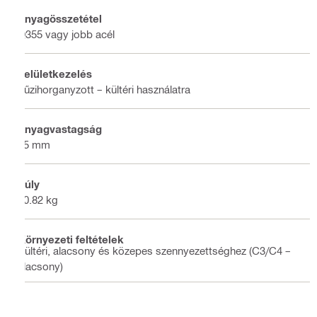
Anyagösszetétel
Q355 vagy jobb acél
Felületkezelés
Tűzihorganyzott – kültéri használatra
Anyagvastagság
15 mm
Súly
10.82 kg
Környezeti feltételek
Kültéri, alacsony és közepes szennyezettséghez (C3/C4 –
alacsony)