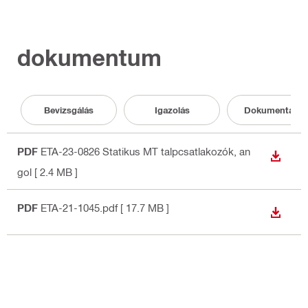
dokumentum
Bevizsgálás
Igazolás
Dokumentáció
PDF
ETA-23-0826 Statikus MT talpcsatlakozók
, an
LETÖLT
gol
[ 2.4 MB ]
PDF
ETA-21-1045.pdf
[ 17.7 MB ]
LETÖLT