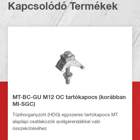
Kapcsolódó Termékek
MT-BC-GU M12 OC tartókapocs (korábban
MI-SGC)
Tűzihorganyzott (HDG) egyszeres tartókapocs MT
alaplapi csatlakozók acélgerendákkal való
összekötéséhez