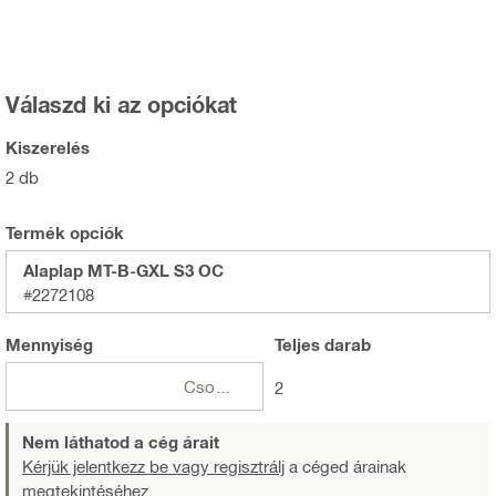
Válaszd ki az opciókat
Kiszerelés
2 db
Termék opciók
Alaplap MT-B-GXL S3 OC
#2272108
Mennyiség
Teljes
darab
Csomagok
2
Nem láthatod a cég árait
Kérjük jelentkezz be vagy regisztrálj
a céged árainak
megtekintéséhez.