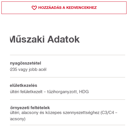
HOZZÁADÁS A KEDVENCEKHEZ
Műszaki Adatok
Anyagösszetétel
Q235 vagy jobb acél
Felületkezelés
Kültéri felületkezelt – tűzihorganyzott, HDG
Környezeti feltételek
Kültéri, alacsony és közepes szennyezettséghez (C3/C4 –
alacsony)