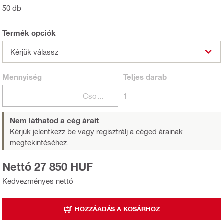
50 db
Termék opciók
Kérjük válassz
Mennyiség
Teljes
darab
Csomagok
1
Nem láthatod a cég árait
Kérjük jelentkezz be vagy regisztrálj
a céged árainak
megtekintéséhez.
Nettó 27 850 HUF
Kedvezményes nettó
HOZZÁADÁS A KOSÁRHOZ