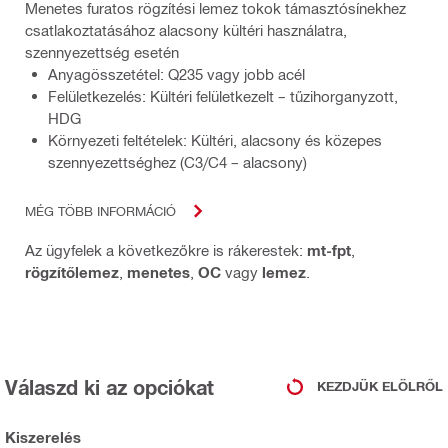
Menetes furatos rögzítési lemez tokok támasztósínekhez
csatlakoztatásához alacsony kültéri használatra,
szennyezettség esetén
Anyagösszetétel: Q235 vagy jobb acél
Felületkezelés: Kültéri felületkezelt – tűzihorganyzott,
HDG
Környezeti feltételek: Kültéri, alacsony és közepes
szennyezettséghez (C3/C4 – alacsony)
MÉG TÖBB INFORMÁCIÓ
Az ügyfelek a következőkre is rákerestek:
mt-fpt
,
rögzítőlemez
,
menetes
,
OC
vagy
lemez
.
Válaszd ki az opciókat
KEZDJÜK ELÖLRŐL
Kiszerelés