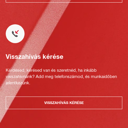
Visszahívás kérése
Kérdésed, kérésed van és szeretnéd, ha inkább
visszahívnánk? Add meg telefonszámod, és munkaidőben
jelentkezünk.
VISSZAHÍVÁS KÉRÉSE