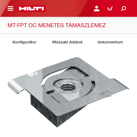
A TARTALOMRA
BEJELENTKEZÉS VAGY R
KOSÁR
MT-FPT OC MENETES TÁMASZLEMEZ
Konfigurátor
Műszaki Adatok
dokumentum