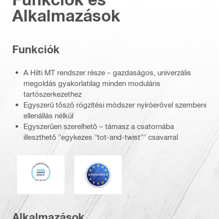
Alkalmazások
Funkciók
A Hilti MT rendszer része – gazdaságos, univerzális
megoldás gyakorlatilag minden moduláris
tartószerkezethez
Egyszerű tősző rögzítési módszer nyíróerővel szembeni
ellenállás nélkül
Egyszerűen szerelhető – támasz a csatornába
illeszthető "egykezes "tot-and-twist"" csavarral
DNV
Eurocode
Alkalmazások