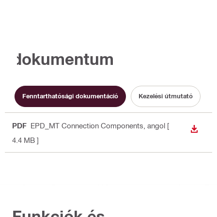
dokumentum
Fenntarthatósági dokumentáció
Kezelési útmutató
PDF
EPD_MT Connection Components
, angol
[
LETÖLT
4.4 MB ]
Funkciók és