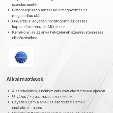
szerelés esetén
Biztonságosabb tartást ad a megnyomás és
megszorítás után
Univerzális: egyetlen rögzítőgomb az összes
kapcsolóelemhez és MQ sínhez
Kémlelőnyílás az anya helyzetének szemrevételezéses
ellenőrzéséhez
Eurocode
Alkalmazások
A sarokelemek sínekhez való csatlakoztatására ajánlott
U-vázas / keresztrudas szerkezetek
Egyetlen elem a sínek és szerkezeti elemek
csatlakoztatására