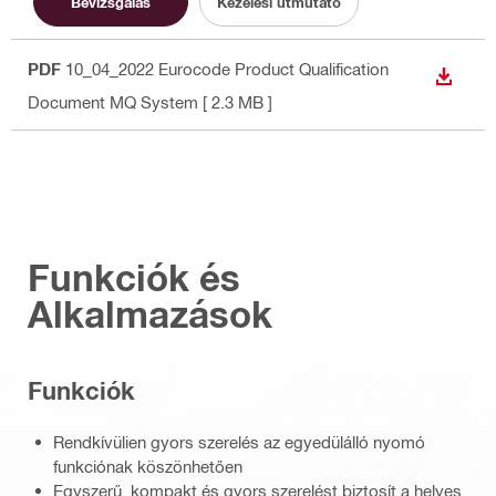
Bevizsgálás
Kezelési útmutató
PDF
10_04_2022 Eurocode Product Qualification
LETÖLT
Document MQ System
[ 2.3 MB ]
Funkciók és
Alkalmazások
Funkciók
Rendkívülien gyors szerelés az egyedülálló nyomó
funkciónak köszönhetően
Egyszerű, kompakt és gyors szerelést biztosít a helyes