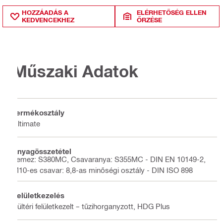
HOZZÁADÁS A
ELÉRHETŐSÉG ELLEN
KEDVENCEKHEZ
ŐRZÉSE
Műszaki Adatok
Termékosztály
Ultimate
Anyagösszetétel
Lemez: S380MC, Csavaranya: S355MC - DIN EN 10149-2,
M10-es csavar: 8,8-as minőségi osztály - DIN ISO 898
Felületkezelés
Kültéri felületkezelt – tűzihorganyzott, HDG Plus