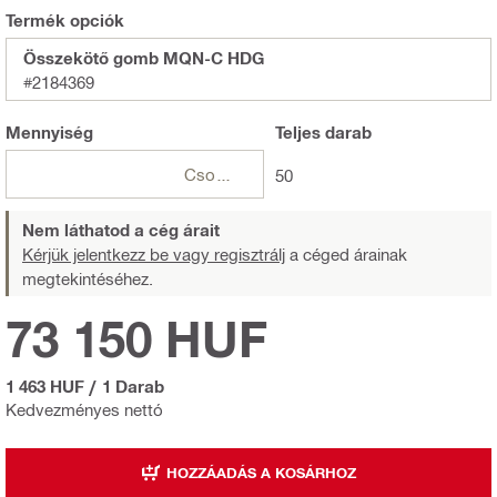
Termék opciók
Összekötő gomb MQN-C HDG
#2184369
Mennyiség
Teljes
darab
Csomagok
50
Nem láthatod a cég árait
Kérjük jelentkezz be vagy regisztrálj
a céged árainak
megtekintéséhez.
73 150 HUF
1 463 HUF
/
1 Darab
Kedvezményes nettó
HOZZÁADÁS A KOSÁRHOZ