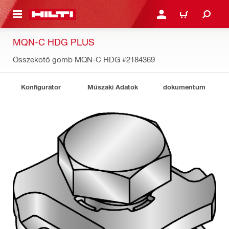
A TARTALOMRA
BEJELENTKEZÉS VAGY R
KOSÁR
MQN-C HDG PLUS
Összekötő gomb MQN-C HDG
#2184369
Konfigurátor
Műszaki Adatok
dokumentum