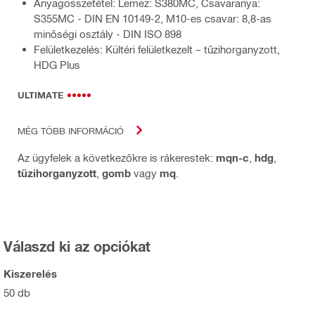
Anyagösszetétel: Lemez: S380MC, Csavaranya:
S355MC - DIN EN 10149-2, M10-es csavar: 8,8-as
minőségi osztály - DIN ISO 898
Felületkezelés: Kültéri felületkezelt – tűzihorganyzott,
HDG Plus
ULTIMATE
MÉG TÖBB INFORMÁCIÓ
Az ügyfelek a következőkre is rákerestek:
mqn-c
,
hdg
,
tüzihorganyzott
,
gomb
vagy
mq
.
Válaszd ki az opciókat
Kiszerelés
50 db