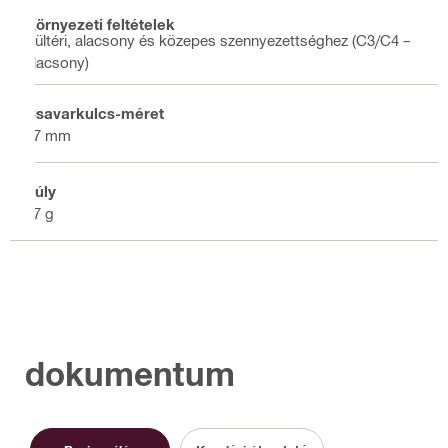
Környezeti feltételek
Kültéri, alacsony és közepes szennyezettséghez (C3/C4 –
alacsony)
Csavarkulcs-méret
17 mm
Súly
67 g
dokumentum