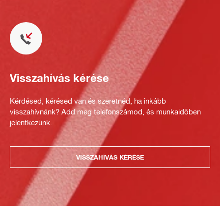
Visszahívás kérése
Kérdésed, kérésed van és szeretnéd, ha inkább
visszahívnánk? Add meg telefonszámod, és munkaidőben
jelentkezünk.
VISSZAHÍVÁS KÉRÉSE