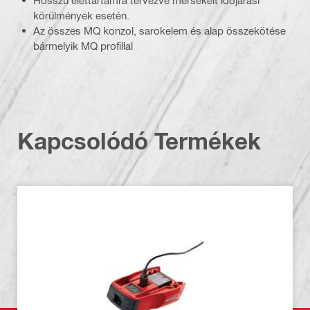
Hosszú élettartamra tervezve mérsékelt időjárási
körülmények esetén.
Az összes MQ konzol, sarokelem és alap összekötése
bármelyik MQ profillal
Kapcsolódó Termékek